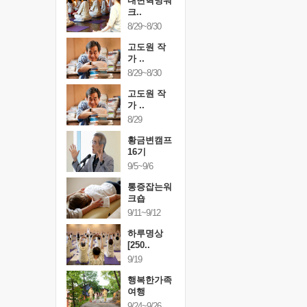
건강명상법
내면혁명워
건강명상
..
크..
스..
/9~10/10
8/29~8/30
10/9~10/10
내면혁명워
고도원 작
내면혁명
..
가 ..
크..
/17~10/18
8/29~8/30
10/17~10/18
황금변캠프
고도원 작
황금변캠
7기
가 ..
17기
/30~10/31
8/29
10/30~10/31
통증잡는워
황금변캠프
통증잡는
크숍
16기
크숍
/7~11/8
9/5~9/6
11/7~11/8
내면혁명워
통증잡는워
내면혁명
..
크숍
크..
/12~12/13
9/11~9/12
12/12~12/13
하루명상
[250..
9/19
행복한가족
여행
9/24~9/26