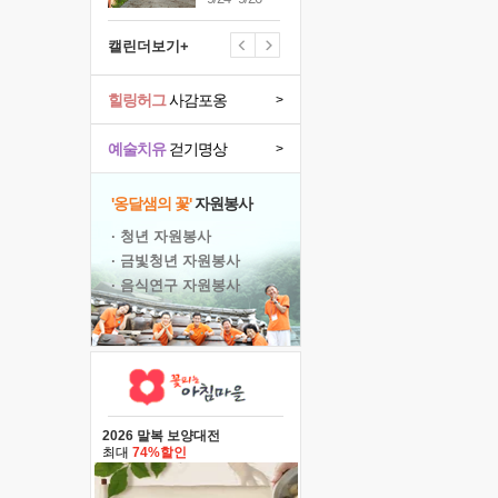
캘린더보기+
힐링허그
사감포옹
>
예술치유
걷기명상
>
'옹달샘의 꽃'
자원봉사
· 청년 자원봉사
· 금빛청년 자원봉사
· 음식연구 자원봉사
2026 말복 보양대전
최대
74%할인