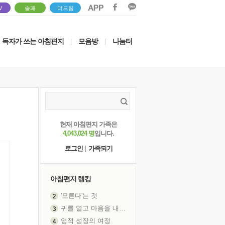
V
솔패
더드림
독자가 쓰는 아침편지
모음방
나눔터
|
|
현재 아침편지 가족은
4,043,024 명
입니다.
로그인
|
가족되기
아침편지 랭킹
'모른다'는 것
귀를 열고 마음을 내어주고
영적 성장의 여정