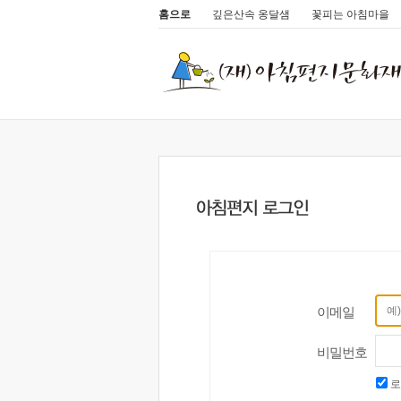
홈으로
깊은산속 옹달샘
꽃피는 아침마을
이메일
비밀번호
로