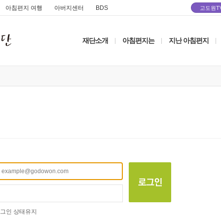
아침편지 여행
아버지센터
BDS
고도원T
재단소개
아침편지는
지난 아침편지
|
|
|
그인 상태유지