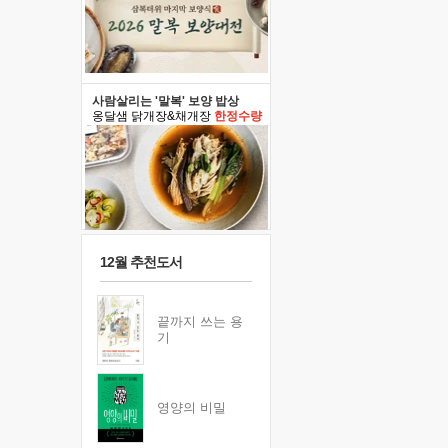
사람살리는 '말복' 보양 밥상
옹달샘 닭개장&채개장
한정수량
12월 추천도서
끝까지 쓰는 용
기
영양의 비밀