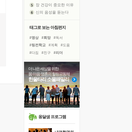
장 건강이 중요한 이유
신의 음성을 듣는다
흙이 된 몸으로 출근하는 여자
극과 극의 양 끝단
태그로 보는 아침편지
내가 '나다움'을 찾는 길
#명상
#희망
#독서
피해 갈 수 없는 사건들
#링컨학교
#계획
#도움
처음 손을 잡았던 날
#다짐
#친구
#리더
꿈이 실제가 되는 것
#독서캠프
#경험
'말 타는 법'을 먼저
#아이들
#선택
#삶
더 나은 세상을 위한
졸업식 사진을 보며
몸·마음·영혼의 힐링공동체
#위기
#힐링
#사람
극심한 변비, 어깨결림, 수면 장애
한울타리 소울패밀리
#극복
#비전캠프
#나눔
아픈 아버지를 위한 공간 설계
#면역력
#바이러스
슬럼프
#유튜브
#건강
보고 싶은 어머니
유년 시절의 부산 영도 바다
못된 꼰대들
옹달샘 프로그램
희망이란
'모른다'는 것