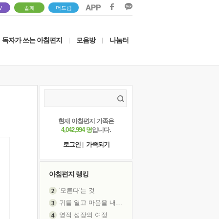
V
솔패
더드림
독자가 쓰는 아침편지
모음방
나눔터
|
|
현재 아침편지 가족은
4,042,994 명
입니다.
로그인
|
가족되기
아침편지 랭킹
'모른다'는 것
귀를 열고 마음을 내어주고
영적 성장의 여정