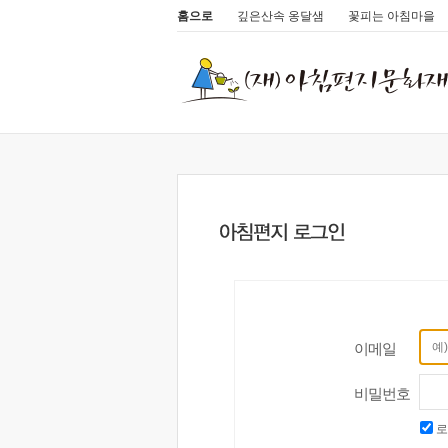
홈으로
깊은산속 옹달샘
꽃피는 아침마을
이메일
비밀번호
로