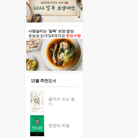
사람살리는 '말복' 보양 밥상
옹달샘 닭개장&채개장
한정수량
12월 추천도서
끝까지 쓰는 용
기
영양의 비밀