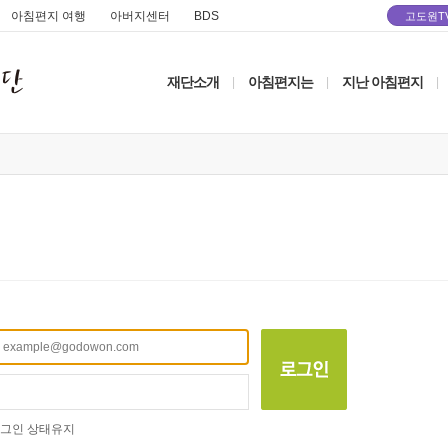
아침편지 여행
아버지센터
BDS
고도원T
재단소개
아침편지는
지난 아침편지
|
|
|
그인 상태유지