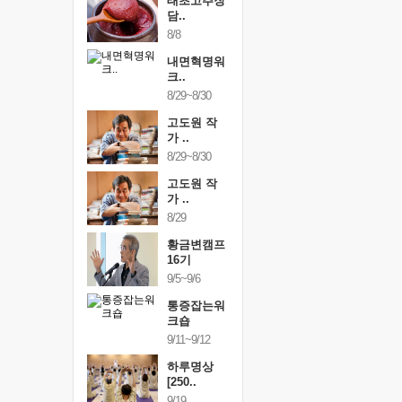
행복한가족
태초고추장
행복한가
여행
담..
여행
24~9/26
8/8
9/24~9/26
건강명상법
내면혁명워
건강명상
..
크..
스..
/9~10/10
8/29~8/30
10/9~10/10
내면혁명워
고도원 작
내면혁명
..
가 ..
크..
/17~10/18
8/29~8/30
10/17~10/18
황금변캠프
고도원 작
황금변캠
7기
가 ..
17기
/30~10/31
8/29
10/30~10/31
통증잡는워
황금변캠프
통증잡는
크숍
16기
크숍
/7~11/8
9/5~9/6
11/7~11/8
내면혁명워
통증잡는워
내면혁명
..
크숍
크..
/12~12/13
9/11~9/12
12/12~12/13
하루명상
[250..
9/19