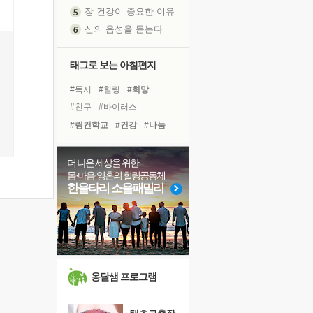
장 건강이 중요한 이유
신의 음성을 듣는다
흙이 된 몸으로 출근하는 여자
극과 극의 양 끝단
태그로 보는 아침편지
내가 '나다움'을 찾는 길
#독서
#힐링
#희망
피해 갈 수 없는 사건들
#친구
#바이러스
처음 손을 잡았던 날
#링컨학교
#건강
#나눔
꿈이 실제가 되는 것
#면역력
#삶
#명상
'말 타는 법'을 먼저
졸업식 사진을 보며
#계획
#선택
#리더
더 나은 세상을 위한
몸·마음·영혼의 힐링공동체
아픈 아버지를 위한 공간 설계
#유튜브
#위기
#도움
한울타리 소울패밀리
극심한 변비, 어깨결림, 수면 장애
#극복
#경험
#독서캠프
보고 싶은 어머니
#아이들
#사람
#다짐
유년 시절의 부산 영도 바다
#비전캠프
못된 꼰대들
거울 속의 나
옹달샘 프로그램
희망이란
'모른다'는 것