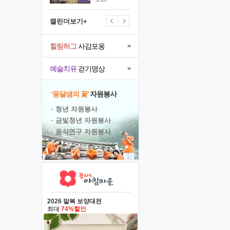
캘린더보기+
힐링허그
사감포옹
>
예술치유
걷기명상
>
'옹달샘의 꽃'
자원봉사
· 청년 자원봉사
· 금빛청년 자원봉사
· 음식연구 자원봉사
2026 말복 보양대전
최대
74%할인