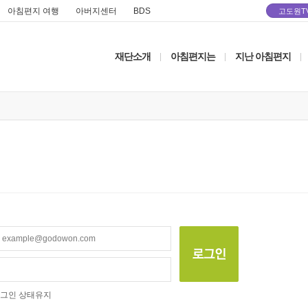
아침편지 여행
아버지센터
BDS
고도원T
재단소개
아침편지는
지난 아침편지
|
|
|
그인 상태유지