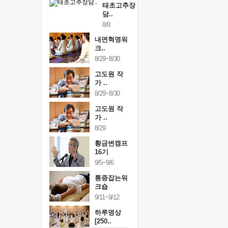
태초고추장
담..
8/8
내면혁명워
크..
8/29~8/30
고도원 작
가 ..
8/29~8/30
고도원 작
가 ..
8/29
황금변캠프
16기
9/5~9/6
통증잡는워
크숍
9/11~9/12
하루명상
[250..