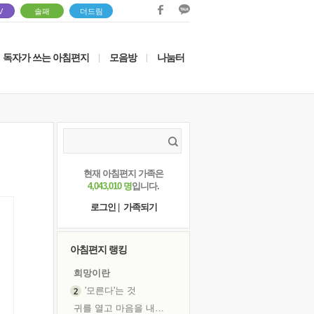
V
솔패
더드림
독자가 쓰는 아침편지
모음방
나눔터
|
|
현재 아침편지 가족은
4,043,010 명
입니다.
로그인
|
가족되기
아침편지 랭킹
희망이란
'모른다'는 것
귀를 열고 마음을 내어주고