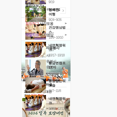
9/19
캘린더보기+
행복한가족
여행
9/24~9/26
힐링허그
사감포옹
>
건강명상법
스..
예술치유
걷기명상
>
10/9~10/10
내면혁명워
'옹달샘의 꽃'
자원봉사
크..
10/17~10/18
· 청년 자원봉사
· 금빛청년 자원봉사
황금변캠프
· 음식연구 자원봉사
17기
10/30~10/31
통증잡는워
크숍
11/7~11/8
2026 말복 보양대전
최대
74%할인
내면혁명워
크..
12/12~12/13