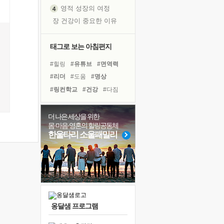
영적 성장의 여정
장 건강이 중요한 이유
신의 음성을 듣는다
흙이 된 몸으로 출근하는 여자
태그로 보는 아침편지
극과 극의 양 끝단
#힐링
#유튜브
#면역력
내가 '나다움'을 찾는 길
#리더
#도움
#명상
피해 갈 수 없는 사건들
#링컨학교
#건강
#다짐
처음 손을 잡았던 날
#계획
#바이러스
꿈이 실제가 되는 것
#독서캠프
#나눔
#독서
더 나은 세상을 위한
'말 타는 법'을 먼저
몸·마음·영혼의 힐링공동체
#위기
#경험
#삶
#극복
졸업식 사진을 보며
한울타리 소울패밀리
#친구
#사람
#희망
극심한 변비, 어깨결림, 수면 장애
#선택
#아이들
아픈 아버지를 위한 공간 설계
#비전캠프
슬럼프
보고 싶은 어머니
유년 시절의 부산 영도 바다
옹달샘 프로그램
못된 꼰대들