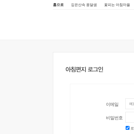
홈으로
깊은산속 옹달샘
꽃피는 아침마을
이메일
비밀번호
로