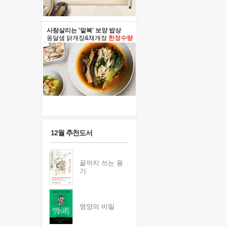
사람살리는 '말복' 보양 밥상
옹달샘 닭개장&채개장
한정수량
12월 추천도서
끝까지 쓰는 용
기
영양의 비밀