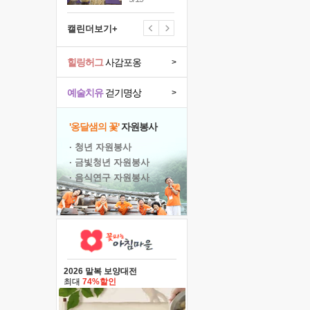
캘린더보기+
힐링허그
사감포옹
>
예술치유
걷기명상
>
'옹달샘의 꽃'
자원봉사
· 청년 자원봉사
· 금빛청년 자원봉사
· 음식연구 자원봉사
2026 말복 보양대전
최대
74%할인