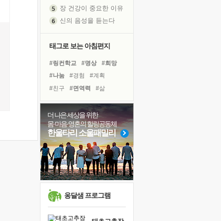
신의 음성을 듣는다
흙이 된 몸으로 출근하는 여자
극과 극의 양 끝단
태그로 보는 아침편지
내가 '나다움'을 찾는 길
피해 갈 수 없는 사건들
#링컨학교
#명상
#희망
처음 손을 잡았던 날
#나눔
#경험
#계획
꿈이 실제가 되는 것
#친구
#면역력
#삶
'말 타는 법'을 먼저
#건강
#도움
#독서캠프
아픈 아버지를 위한 공간 설계
#아이들
#선택
#유튜브
더 나은 세상을 위한
졸업식 사진을 보며
몸·마음·영혼의 힐링공동체
#리더
#바이러스
#위기
한울타리 소울패밀리
극심한 변비, 어깨결림, 수면 장애
#비전캠프
#사람
#다짐
보고 싶은 어머니
#독서
#극복
#힐링
마음이 멈춰 버린 곳
유년 시절의 부산 영도 바다
못된 꼰대들
옹달샘 프로그램
희망이란
'모른다'는 것