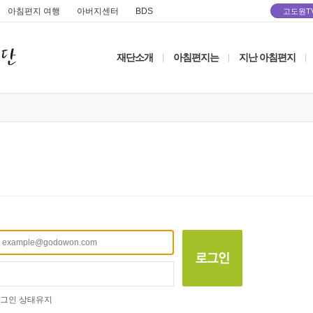
아침편지 여행
아버지센터
BDS
고도원T
재단소개
아침편지는
지난 아침편지
|
|
|
그인 상태유지