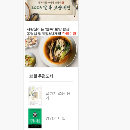
사람살리는 '말복' 보양 밥상
옹달샘 닭개장&채개장
한정수량
12월 추천도서
끝까지 쓰는 용
기
영양의 비밀