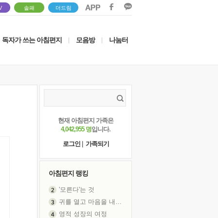
V
솔패
더드림
독자가 쓰는 아침편지
모음방
나눔터
|
|
현재 아침편지 가족은
4,042,955 명
입니다.
로그인
|
가족되기
아침편지 랭킹
'모른다'는 것
귀를 열고 마음을 내어주고
영적 성장의 여정
장 건강이 중요한 이유