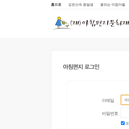
홈으로
깊은산속 옹달샘
꽃피는 아침마을
이메일
비밀번호
로