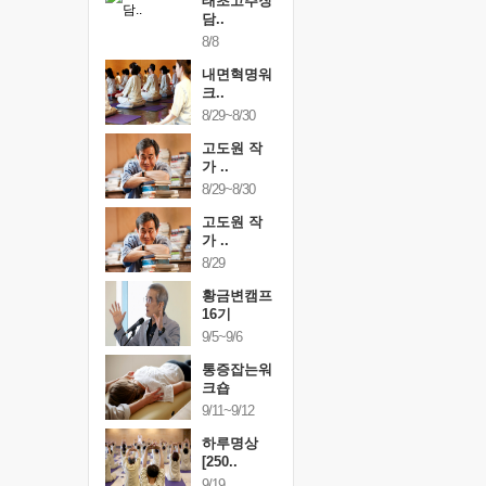
행복한가족
태초고추장
행복한가
여행
담..
여행
24~9/26
8/8
9/24~9/26
건강명상법
내면혁명워
건강명상
..
크..
스..
/9~10/10
8/29~8/30
10/9~10/10
내면혁명워
고도원 작
내면혁명
..
가 ..
크..
/17~10/18
8/29~8/30
10/17~10/18
황금변캠프
고도원 작
황금변캠
7기
가 ..
17기
/30~10/31
8/29
10/30~10/31
통증잡는워
황금변캠프
통증잡는
크숍
16기
크숍
/7~11/8
9/5~9/6
11/7~11/8
내면혁명워
통증잡는워
내면혁명
..
크숍
크..
/12~12/13
9/11~9/12
12/12~12/13
하루명상
[250..
9/19