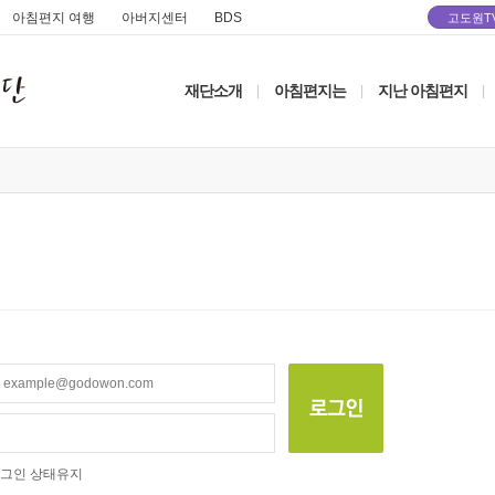
아침편지 여행
아버지센터
BDS
고도원T
재단소개
아침편지는
지난 아침편지
|
|
|
그인 상태유지