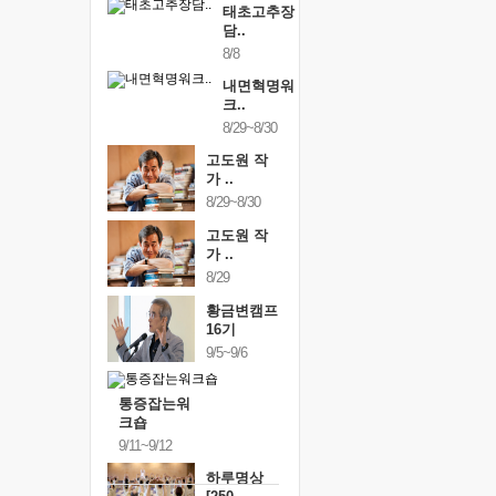
태초고추장
담..
8/8
내면혁명워
크..
8/29~8/30
고도원 작
가 ..
8/29~8/30
고도원 작
가 ..
8/29
황금변캠프
16기
9/5~9/6
통증잡는워
크숍
9/11~9/12
하루명상