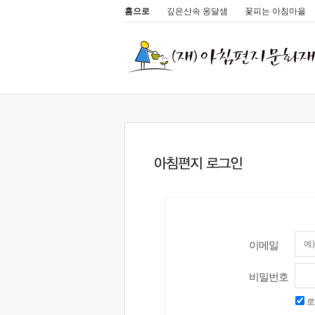
홈으로
깊은산속 옹달샘
꽃피는 아침마을
이메일
비밀번호
로