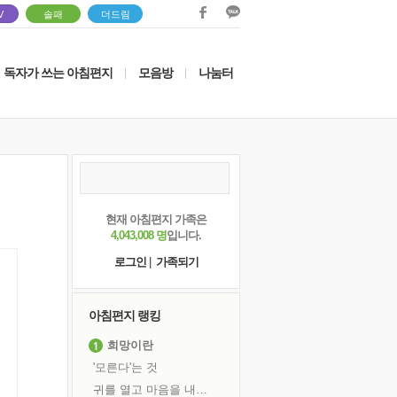
V
솔패
더드림
독자가 쓰는 아침편지
모음방
나눔터
|
|
현재 아침편지 가족은
4,043,008 명
입니다.
로그인
|
가족되기
아침편지 랭킹
희망이란
'모른다'는 것
귀를 열고 마음을 내어주고