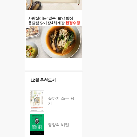
사람살리는 '말복' 보양 밥상
옹달샘 닭개장&채개장
한정수량
12월 추천도서
끝까지 쓰는 용
기
영양의 비밀