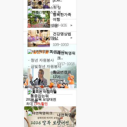
[250..
캘린더보기+
9/19
행복한가족
여행
힐링허그
사감포옹
9/24~9/26
>
건강명상법
예술치유
걷기명상
>
스..
10/9~10/10
'옹달샘의 꽃'
자원봉사
내면혁명워
크..
· 청년 자원봉사
10/17~10/18
· 금빛청년 자원봉사
황금변캠프
· 음식연구 자원봉사
17기
10/30~10/31
통증잡는워
2026 말복 보양대전
크숍
최대
74%할인
11/7~11/8
내면혁명워
크..
12/12~12/13