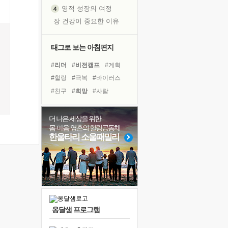
영적 성장의 여정
장 건강이 중요한 이유
신의 음성을 듣는다
흙이 된 몸으로 출근하는 여자
태그로 보는 아침편지
극과 극의 양 끝단
#리더
#비전캠프
#계획
내가 '나다움'을 찾는 길
#힐링
#극복
#바이러스
피해 갈 수 없는 사건들
#친구
#희망
#사람
처음 손을 잡았던 날
#유튜브
#링컨학교
꿈이 실제가 되는 것
#독서캠프
#건강
#도움
더 나은 세상을 위한
'말 타는 법'을 먼저
몸·마음·영혼의 힐링공동체
#아이들
#선택
#다짐
졸업식 사진을 보며
한울타리 소울패밀리
#위기
#명상
#독서
극심한 변비, 어깨결림, 수면 장애
#면역력
#삶
#경험
아픈 아버지를 위한 공간 설계
#나눔
보고 싶은 어머니
유년 시절의 부산 영도 바다
못된 꼰대들
옹달샘 프로그램
거울 속의 나