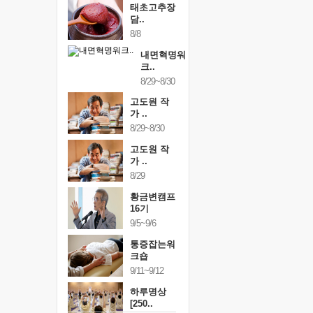
태초고추장
담..
8/8
내면혁명워
크..
8/29~8/30
고도원 작
가 ..
8/29~8/30
고도원 작
가 ..
8/29
황금변캠프
16기
9/5~9/6
통증잡는워
크숍
9/11~9/12
하루명상
[250..