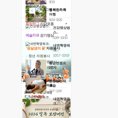
9/19
캘린더보기+
행복한가족
여행
9/24~9/26
힐링허그
사감포옹
>
건강명상법
스..
예술치유
걷기명상
>
10/9~10/10
내면혁명워
'옹달샘의 꽃'
자원봉사
크..
10/17~10/18
· 청년 자원봉사
· 금빛청년 자원봉사
황금변캠프
· 음식연구 자원봉사
17기
10/30~10/31
통증잡는워
크숍
11/7~11/8
2026 말복 보양대전
최대
74%할인
내면혁명워
크..
12/12~12/13