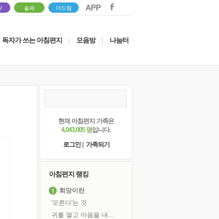
V
솔패
더드림
독자가 쓰는 아침편지
모음방
나눔터
|
|
현재 아침편지 가족은
4,043,005 명
입니다.
로그인
|
가족되기
아침편지 랭킹
희망이란
'모른다'는 것
귀를 열고 마음을 내어주고