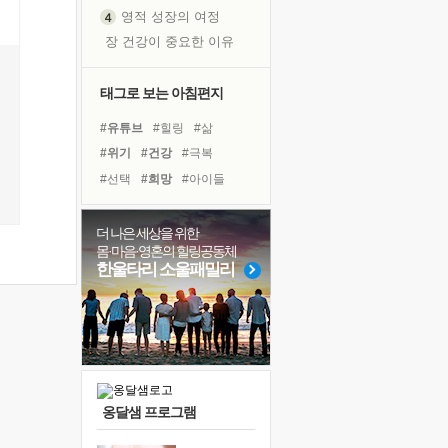
영적 성장의 여정
장 건강이 중요한 이유
신의 음성을 듣는다
흙이 된 몸으로 출근하는 여자
태그로 보는 아침편지
극과 극의 양 끝단
#유튜브
#힐링
#삶
내가 '나다움'을 찾는 길
#위기
#건강
#극복
피해 갈 수 없는 사건들
#선택
#희망
#아이들
처음 손을 잡았던 날
#친구
#계획
#경험
꿈이 실제가 되는 것
#독서캠프
#나눔
더 나은 세상을 위한
'말 타는 법'을 먼저
몸·마음·영혼의 힐링공동체
#링컨학교
#다짐
#명상
졸업식 사진을 보며
한울타리 소울패밀리
#면역력
#리더
#사람
아픈 아버지를 위한 공간 설계
#독서
#도움
#바이러스
극심한 변비, 어깨결림, 수면 장애
#비전캠프
보고 싶은 어머니
유년 시절의 부산 영도 바다
못된 꼰대들
옹달샘 프로그램
거울 속의 나