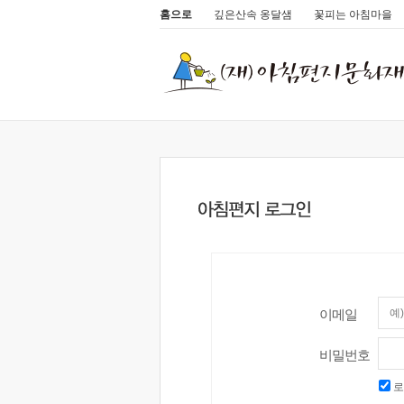
홈으로
깊은산속 옹달샘
꽃피는 아침마을
이메일
비밀번호
로