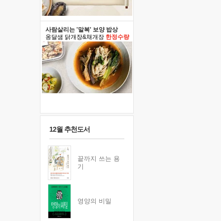
사람살리는 '말복' 보양 밥상
옹달샘 닭개장&채개장
한정수량
12월 추천도서
끝까지 쓰는 용
기
영양의 비밀