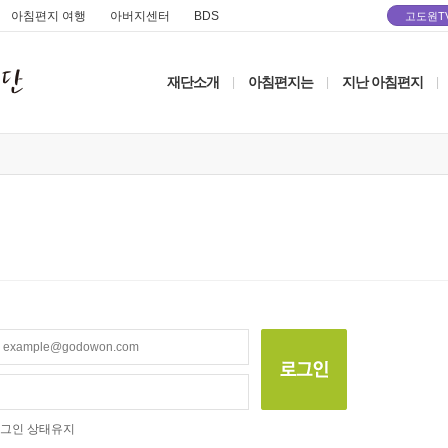
아침편지 여행
아버지센터
BDS
고도원T
재단소개
아침편지는
지난 아침편지
|
|
|
그인 상태유지