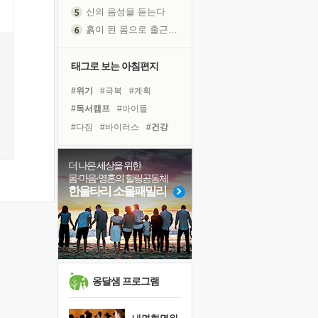
흙이 된 몸으로 출근하는 여자
극과 극의 양 끝단
내가 '나다움'을 찾는 길
태그로 보는 아침편지
피해 갈 수 없는 사건들
처음 손을 잡았던 날
#위기
#극복
#계획
꿈이 실제가 되는 것
#독서캠프
#아이들
'말 타는 법'을 먼저
#다짐
#바이러스
#건강
졸업식 사진을 보며
#희망
#도움
#독서
극심한 변비, 어깨결림, 수면 장애
#면역력
#비전캠프
더 나은 세상을 위한
아픈 아버지를 위한 공간 설계
몸·마음·영혼의 힐링공동체
#사람
#선택
#링컨학교
한울타리 소울패밀리
슬럼프
#삶
#경험
#유튜브
보고 싶은 어머니
#리더
#나눔
#친구
유년 시절의 부산 영도 바다
#힐링
#명상
못된 꼰대들
너무 황홀한 꽃들이여!
희망이란
옹달샘 프로그램
'모른다'는 것