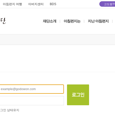
아침편지 여행
아버지센터
BDS
고도원T
재단소개
아침편지는
지난 아침편지
|
|
|
그인 상태유지