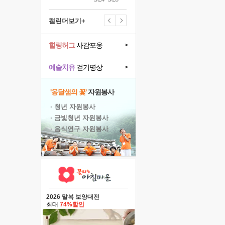
캘린더보기+
힐링허그
사감포옹
>
예술치유
걷기명상
>
'옹달샘의 꽃'
자원봉사
· 청년 자원봉사
· 금빛청년 자원봉사
· 음식연구 자원봉사
2026 말복 보양대전
최대
74%할인