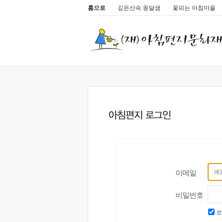
홈으로
깊은산속 옹달샘
꽃피는 아침마을
이메일
비밀번호
로