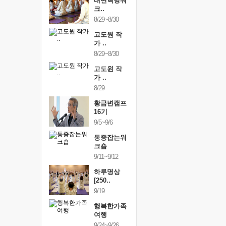
건강명상법
내면혁명워
건강명상
..
크..
스..
/9~10/10
8/29~8/30
10/9~10/10
내면혁명워
고도원 작
내면혁명
..
가 ..
크..
/17~10/18
8/29~8/30
10/17~10/18
황금변캠프
고도원 작
황금변캠
7기
가 ..
17기
/30~10/31
8/29
10/30~10/31
통증잡는워
황금변캠프
통증잡는
크숍
16기
크숍
/7~11/8
9/5~9/6
11/7~11/8
내면혁명워
통증잡는워
내면혁명
..
크숍
크..
/12~12/13
9/11~9/12
12/12~12/13
하루명상
[250..
9/19
행복한가족
여행
9/24~9/26