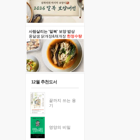
사람살리는 '말복' 보양 밥상
옹달샘 닭개장&채개장
한정수량
12월 추천도서
끝까지 쓰는 용
기
영양의 비밀