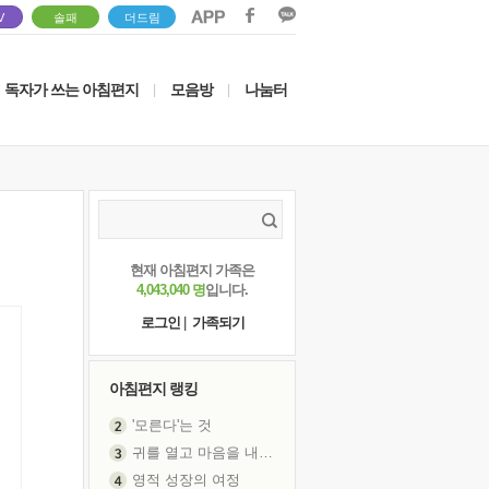
V
솔패
더드림
독자가 쓰는 아침편지
모음방
나눔터
|
|
현재 아침편지 가족은
4,043,040 명
입니다.
로그인
|
가족되기
아침편지 랭킹
'모른다'는 것
귀를 열고 마음을 내어주고
영적 성장의 여정
신의 음성을 듣는다