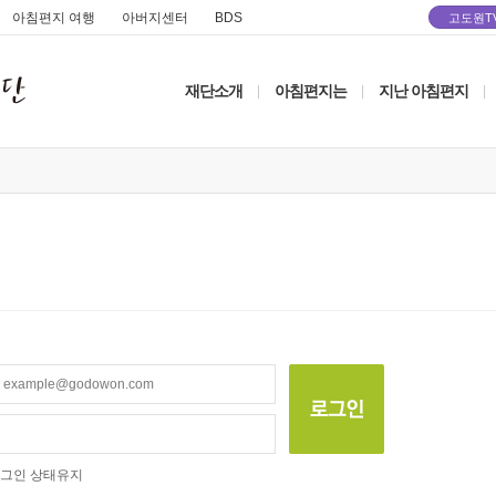
아침편지 여행
아버지센터
BDS
고도원T
재단소개
아침편지는
지난 아침편지
|
|
|
그인 상태유지