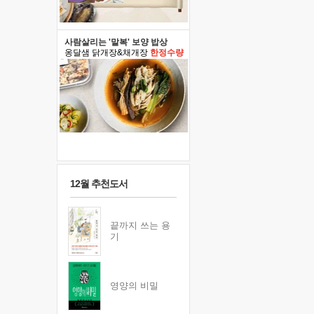
사람살리는 '말복' 보양 밥상
옹달샘 닭개장&채개장
한정수량
12월 추천도서
끝까지 쓰는 용
기
영양의 비밀