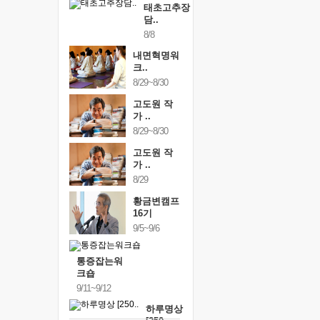
태초고추장
담..
8/8
내면혁명워
크..
8/29~8/30
고도원 작
가 ..
8/29~8/30
고도원 작
가 ..
8/29
황금변캠프
16기
9/5~9/6
통증잡는워
크숍
9/11~9/12
하루명상