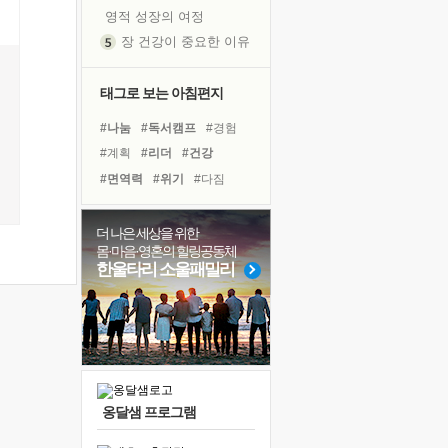
영적 성장의 여정
장 건강이 중요한 이유
신의 음성을 듣는다
흙이 된 몸으로 출근하는 여자
태그로 보는 아침편지
극과 극의 양 끝단
#나눔
#독서캠프
#경험
내가 '나다움'을 찾는 길
#계획
#리더
#건강
피해 갈 수 없는 사건들
#면역력
#위기
#다짐
처음 손을 잡았던 날
#명상
#독서
#사람
#삶
꿈이 실제가 되는 것
#힐링
#아이들
#극복
더 나은 세상을 위한
'말 타는 법'을 먼저
몸·마음·영혼의 힐링공동체
#선택
#친구
#바이러스
아픈 아버지를 위한 공간 설계
한울타리 소울패밀리
#유튜브
#링컨학교
졸업식 사진을 보며
#비전캠프
#도움
#희망
극심한 변비, 어깨결림, 수면 장애
보고 싶은 어머니
마음이 멈춰 버린 곳
유년 시절의 부산 영도 바다
옹달샘 프로그램
못된 꼰대들