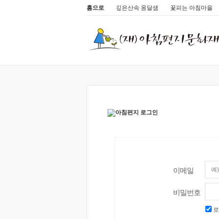
홈으로
깊은산속 옹달샘
꽃피는 아침마을
이메일
비밀번호
로