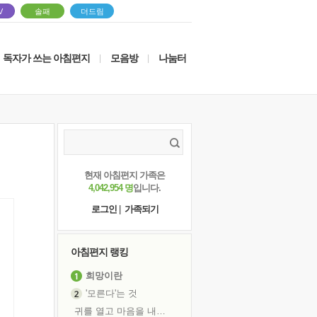
V
솔패
더드림
독자가 쓰는 아침편지
모음방
나눔터
|
|
현재 아침편지 가족은
4,042,954 명
입니다.
로그인
|
가족되기
아침편지 랭킹
희망이란
'모른다'는 것
귀를 열고 마음을 내어주고