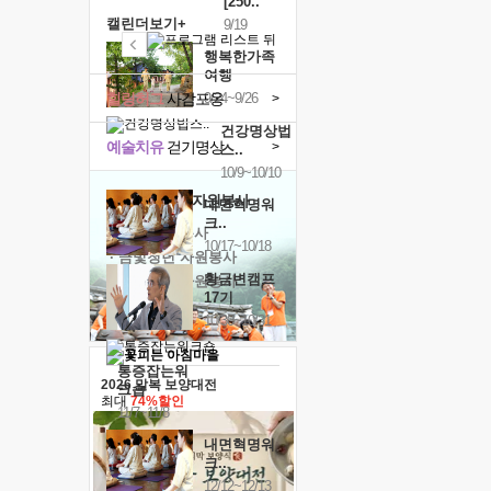
[250..
캘린더보기+
9/19
행복한가족
여행
힐링허그
사감포옹
9/24~9/26
>
건강명상법
예술치유
걷기명상
>
스..
10/9~10/10
'옹달샘의 꽃'
자원봉사
내면혁명워
크..
· 청년 자원봉사
10/17~10/18
· 금빛청년 자원봉사
황금변캠프
· 음식연구 자원봉사
17기
10/30~10/31
통증잡는워
2026 말복 보양대전
크숍
최대
74%할인
11/7~11/8
내면혁명워
크..
12/12~12/13