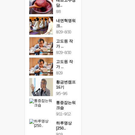
행복한가족
태초고추장
행복한가
여행
담..
여행
24~9/26
8/8
9/24~9/26
건강명상법
내면혁명워
건강명상
..
크..
스..
/9~10/10
8/29~8/30
10/9~10/10
내면혁명워
고도원 작
내면혁명
..
가 ..
크..
/17~10/18
8/29~8/30
10/17~10/18
황금변캠프
고도원 작
황금변캠
7기
가 ..
17기
/30~10/31
8/29
10/30~10/31
통증잡는워
황금변캠프
통증잡는
크숍
16기
크숍
/7~11/8
9/5~9/6
11/7~11/8
내면혁명워
통증잡는워
내면혁명
..
크숍
크..
/12~12/13
9/11~9/12
12/12~12/13
하루명상
[250..
9/19