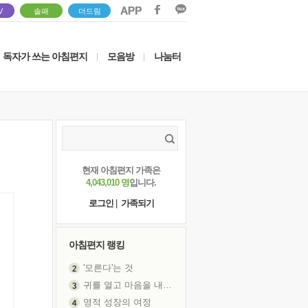
V
솔패
더드림
독자가 쓰는 아침편지
모음방
나눔터
|
|
현재 아침편지 가족은
4,043,010 명
입니다.
로그인
|
가족되기
아침편지 랭킹
'모른다'는 것
귀를 열고 마음을 내어주고
영적 성장의 여정