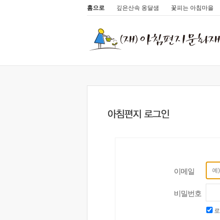
홈으로
깊은산속 옹달샘
꽃피는 아침마을
이메일
비밀번호
로