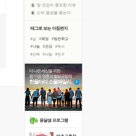
장 건강이 중요한 이유
신의 음성을 듣는다
흙이 된 몸으로 출근하는 여자
극과 극의 양 끝단
태그로 보는 아침편지
내가 '나다움'을 찾는 길
#삶
#희망
#링컨학교
피해 갈 수 없는 사건들
#나눔
#건강
#독서
처음 손을 잡았던 날
#선택
#사람
#친구
꿈이 실제가 되는 것
#계획
#위기
#도움
'말 타는 법'을 먼저
#명상
#아이들
#다짐
더 나은 세상을 위한
졸업식 사진을 보며
몸·마음·영혼의 힐링공동체
#독서캠프
#힐링
극심한 변비, 어깨결림, 수면 장애
한울타리 소울패밀리
#유튜브
#면역력
아픈 아버지를 위한 공간 설계
#비전캠프
#리더
#경험
슬럼프
#극복
#바이러스
보고 싶은 어머니
유년 시절의 부산 영도 바다
못된 꼰대들
옹달샘 프로그램
희망이란
'모른다'는 것