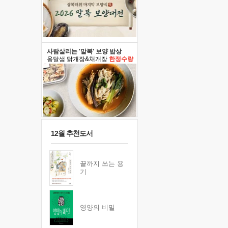
사람살리는 '말복' 보양 밥상
옹달샘 닭개장&채개장
한정수량
12월 추천도서
끝까지 쓰는 용
기
영양의 비밀