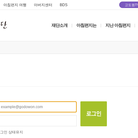
아침편지 여행
아버지센터
BDS
고도원T
재단소개
아침편지는
지난 아침편지
|
|
|
그인 상태유지