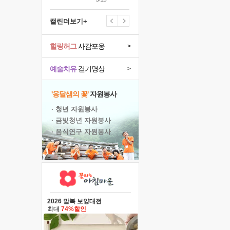
캘린더보기+
힐링허그
사감포옹
>
예술치유
걷기명상
>
'옹달샘의 꽃'
자원봉사
· 청년 자원봉사
· 금빛청년 자원봉사
· 음식연구 자원봉사
2026 말복 보양대전
최대
74%할인