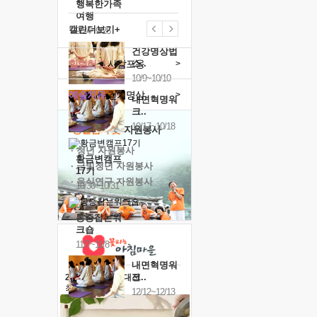
행복한가족
여행
캘린더보기+
9/24~9/26
건강명상법
힐링허그
사감포옹
스..
>
10/9~10/10
예술치유
걷기명상
>
내면혁명워
크..
10/17~10/18
'옹달샘의 꽃'
자원봉사
· 청년 자원봉사
황금변캠프
· 금빛청년 자원봉사
17기
· 음식연구 자원봉사
10/30~10/31
통증잡는워
크숍
11/7~11/8
내면혁명워
크..
2026 말복 보양대전
최대
74%할인
12/12~12/13