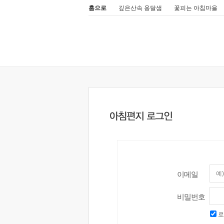
홈으로
깊은산속 옹달샘
꽃피는 아침마을
이메일
비밀번호
로