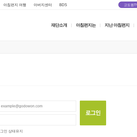
아침편지 여행
아버지센터
BDS
고도원T
재단소개
아침편지는
지난 아침편지
|
|
|
그인 상태유지