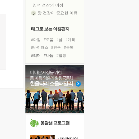
영적 성장의 여정
장 건강이 중요한 이유
신의 음성을 듣는다
흙이 된 몸으로 출근하는 여자
태그로 보는 아침편지
극과 극의 양 끝단
#다짐
#도움
#삶
#계획
내가 '나다움'을 찾는 길
#바이러스
#친구
#극복
피해 갈 수 없는 사건들
#리더
#나눔
#힐링
처음 손을 잡았던 날
#면역력
#희망
꿈이 실제가 되는 것
#링컨학교
#비전캠프
더 나은 세상을 위한
'말 타는 법'을 먼저
몸·마음·영혼의 힐링공동체
#명상
#위기
#아이들
졸업식 사진을 보며
한울타리 소울패밀리
#경험
#건강
#사람
극심한 변비, 어깨결림, 수면 장애
#독서캠프
#선택
아픈 아버지를 위한 공간 설계
#유튜브
#독서
슬럼프
보고 싶은 어머니
유년 시절의 부산 영도 바다
옹달샘 프로그램
못된 꼰대들