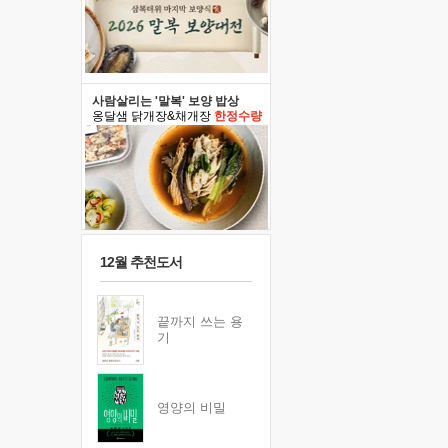
사람살리는 '말복' 보양 밥상
옹달샘 닭개장&채개장
한정수량
12월 추천도서
끝까지 쓰는 용
기
영양의 비밀