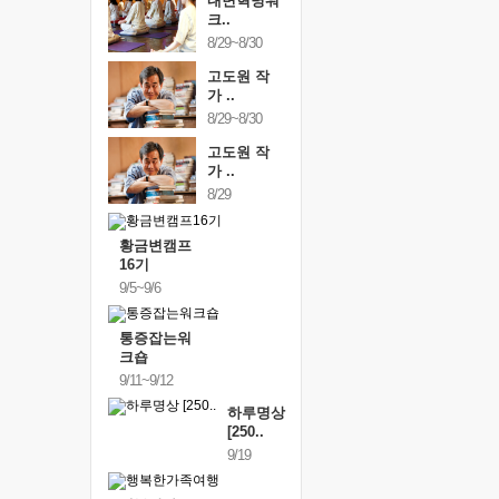
내면혁명워
크..
8/29~8/30
고도원 작
가 ..
8/29~8/30
고도원 작
가 ..
8/29
황금변캠프
16기
9/5~9/6
통증잡는워
크숍
9/11~9/12
하루명상
[250..
9/19