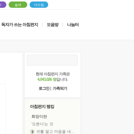
V
솔패
더드림
독자가 쓰는 아침편지
모음방
나눔터
|
|
현재 아침편지 가족은
4,043,026 명
입니다.
로그인
|
가족되기
아침편지 랭킹
희망이란
'모른다'는 것
귀를 열고 마음을 내어주고