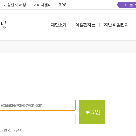
아침편지 여행
아버지센터
BDS
고도원T
재단소개
아침편지는
지난 아침편지
|
|
|
그인 상태유지