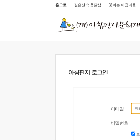
홈으로
깊은산속 옹달샘
꽃피는 아침마을
이메일
비밀번호
로