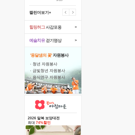
캘린더보기+
힐링허그
사감포옹
>
예술치유
걷기명상
>
'옹달샘의 꽃'
자원봉사
· 청년 자원봉사
· 금빛청년 자원봉사
· 음식연구 자원봉사
2026 말복 보양대전
최대
74%할인