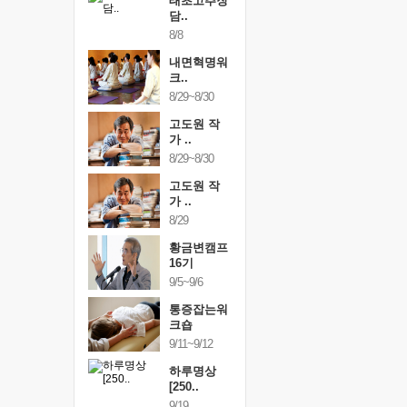
행복한가족
태초고추장
행복한가
여행
담..
여행
24~9/26
8/8
9/24~9/26
건강명상법
내면혁명워
건강명상
..
크..
스..
/9~10/10
8/29~8/30
10/9~10/10
내면혁명워
고도원 작
내면혁명
..
가 ..
크..
/17~10/18
8/29~8/30
10/17~10/18
황금변캠프
고도원 작
황금변캠
7기
가 ..
17기
/30~10/31
8/29
10/30~10/31
통증잡는워
황금변캠프
통증잡는
크숍
16기
크숍
/7~11/8
9/5~9/6
11/7~11/8
내면혁명워
통증잡는워
내면혁명
..
크숍
크..
/12~12/13
9/11~9/12
12/12~12/13
하루명상
[250..
9/19