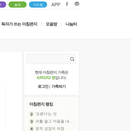
V
솔패
더드림
독자가 쓰는 아침편지
모음방
나눔터
|
|
현재 아침편지 가족은
4,043,012 명
입니다.
로그인
|
가족되기
아침편지 랭킹
'모른다'는 것
귀를 열고 마음을 내어주고
영적 성장의 여정
장 건강이 중요한 이유