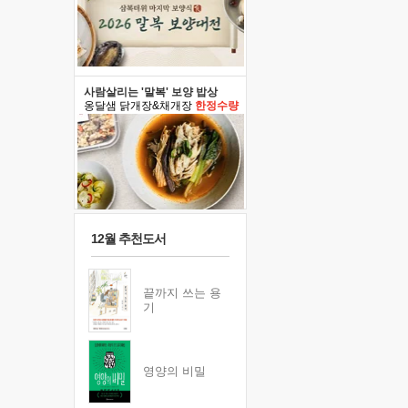
사람살리는 '말복' 보양 밥상
옹달샘 닭개장&채개장
한정수량
12월 추천도서
끝까지 쓰는 용
기
영양의 비밀