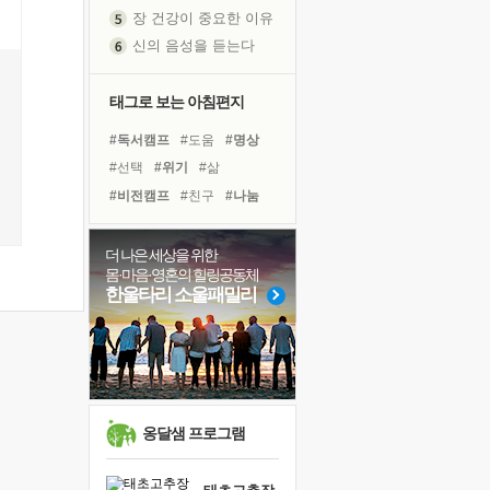
신의 음성을 듣는다
흙이 된 몸으로 출근하는 여자
극과 극의 양 끝단
태그로 보는 아침편지
내가 '나다움'을 찾는 길
피해 갈 수 없는 사건들
#독서캠프
#도움
#명상
처음 손을 잡았던 날
#선택
#위기
#삶
꿈이 실제가 되는 것
#비전캠프
#친구
#나눔
'말 타는 법'을 먼저
#계획
#아이들
#리더
졸업식 사진을 보며
#경험
#희망
#독서
더 나은 세상을 위한
아픈 아버지를 위한 공간 설계
몸·마음·영혼의 힐링공동체
#힐링
#건강
#면역력
한울타리 소울패밀리
극심한 변비, 어깨결림, 수면 장애
#유튜브
#바이러스
슬럼프
#다짐
#사람
#링컨학교
보고 싶은 어머니
#극복
유년 시절의 부산 영도 바다
못된 꼰대들
옹달샘 프로그램
희망이란
'모른다'는 것