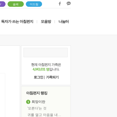
V
솔패
더드림
독자가 쓰는 아침편지
모음방
나눔터
|
|
현재 아침편지 가족은
4,043,031 명
입니다.
로그인
|
가족되기
아침편지 랭킹
희망이란
'모른다'는 것
귀를 열고 마음을 내어주고