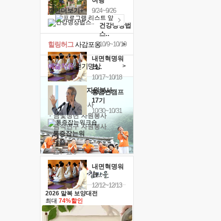
여행
캘린더보기+
9/24~9/26
건강명상법
스..
힐링허그
사감포옹
10/9~10/10
>
내면혁명워
예술치유
걷기명상
>
크..
10/17~10/18
'옹달샘의 꽃'
자원봉사
황금변캠프
17기
· 청년 자원봉사
10/30~10/31
· 금빛청년 자원봉사
· 음식연구 자원봉사
통증잡는워
크숍
11/7~11/8
내면혁명워
크..
12/12~12/13
2026 말복 보양대전
최대
74%할인