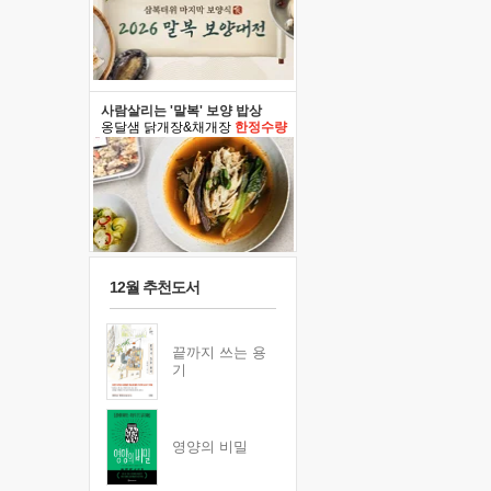
사람살리는 '말복' 보양 밥상
옹달샘 닭개장&채개장
한정수량
12월 추천도서
끝까지 쓰는 용
기
영양의 비밀