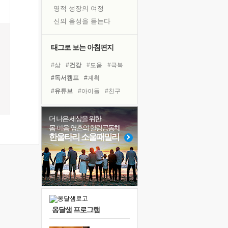
영적 성장의 여정
신의 음성을 듣는다
흙이 된 몸으로 출근하는 여자
극과 극의 양 끝단
태그로 보는 아침편지
내가 '나다움'을 찾는 길
#삶
#건강
#도움
#극복
피해 갈 수 없는 사건들
#독서캠프
#계획
처음 손을 잡았던 날
#유튜브
#아이들
#친구
꿈이 실제가 되는 것
#나눔
#희망
#위기
'말 타는 법'을 먼저
#리더
#링컨학교
더 나은 세상을 위한
졸업식 사진을 보며
몸·마음·영혼의 힐링공동체
#비전캠프
#사람
#선택
극심한 변비, 어깨결림, 수면 장애
한울타리 소울패밀리
#경험
#독서
#바이러스
아픈 아버지를 위한 공간 설계
#힐링
#명상
#면역력
슬럼프
#다짐
보고 싶은 어머니
유년 시절의 부산 영도 바다
못된 꼰대들
옹달샘 프로그램
너무 황홀한 꽃들이여!