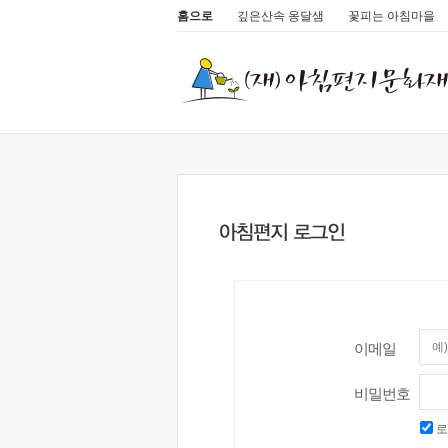
홈으로
깊은산속 옹달샘
꽃피는 아침마을
이메일
비밀번호
로