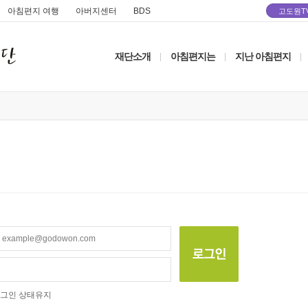
아침편지 여행
아버지센터
BDS
고도원T
재단소개
아침편지는
지난 아침편지
|
|
|
그인 상태유지