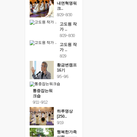
내면혁명워
크..
8/29~8/30
고도원 작
가 ..
8/29~8/30
고도원 작
가 ..
8/29
황금변캠프
16기
9/5~9/6
통증잡는워
크숍
9/11~9/12
하루명상
[250..
9/19
행복한가족