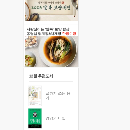
사람살리는 '말복' 보양 밥상
옹달샘 닭개장&채개장
한정수량
12월 추천도서
끝까지 쓰는 용
기
영양의 비밀