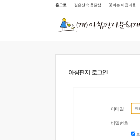
홈으로
깊은산속 옹달샘
꽃피는 아침마을
이메일
비밀번호
로