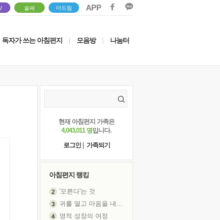
V
솔패
더드림
독자가 쓰는 아침편지
모음방
나눔터
|
|
현재 아침편지 가족은
4,043,011 명
입니다.
로그인
|
가족되기
아침편지 랭킹
'모른다'는 것
귀를 열고 마음을 내어주고
영적 성장의 여정
장 건강이 중요한 이유