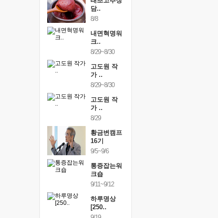
행복한가족
태초고추장
행복한가
여행
담..
여행
24~9/26
8/8
9/24~9/26
건강명상법
내면혁명워
건강명상
..
크..
스..
/9~10/10
8/29~8/30
10/9~10/10
내면혁명워
고도원 작
내면혁명
..
가 ..
크..
/17~10/18
8/29~8/30
10/17~10/18
황금변캠프
고도원 작
황금변캠
7기
가 ..
17기
/30~10/31
8/29
10/30~10/31
통증잡는워
황금변캠프
통증잡는
크숍
16기
크숍
/7~11/8
9/5~9/6
11/7~11/8
내면혁명워
통증잡는워
내면혁명
..
크숍
크..
/12~12/13
9/11~9/12
12/12~12/13
하루명상
[250..
9/19