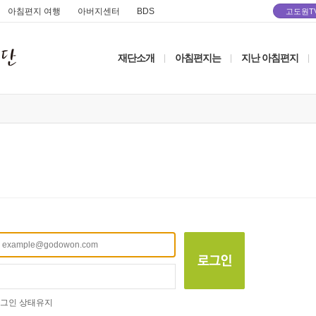
아침편지 여행
아버지센터
BDS
고도원T
재단소개
아침편지는
지난 아침편지
|
|
|
그인 상태유지