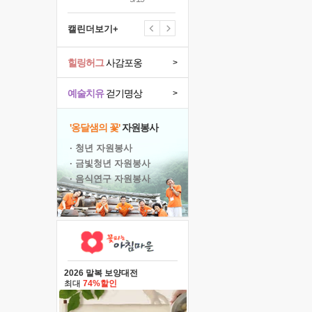
캘린더보기+
힐링허그
사감포옹
>
예술치유
걷기명상
>
'옹달샘의 꽃'
자원봉사
· 청년 자원봉사
· 금빛청년 자원봉사
· 음식연구 자원봉사
2026 말복 보양대전
최대
74%할인