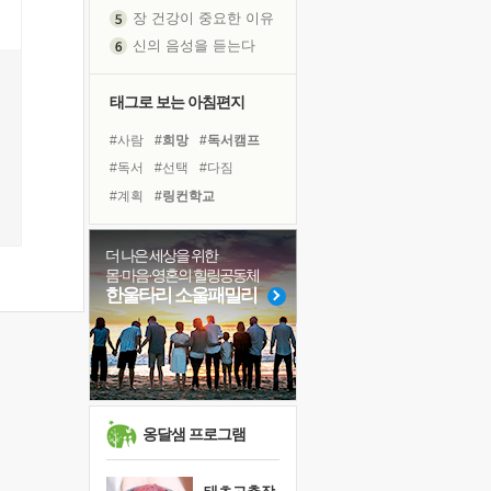
신의 음성을 듣는다
흙이 된 몸으로 출근하는 여자
극과 극의 양 끝단
태그로 보는 아침편지
내가 '나다움'을 찾는 길
피해 갈 수 없는 사건들
#사람
#희망
#독서캠프
처음 손을 잡았던 날
#독서
#선택
#다짐
꿈이 실제가 되는 것
#계획
#링컨학교
'말 타는 법'을 먼저
#비전캠프
#경험
졸업식 사진을 보며
#유튜브
#위기
#면역력
더 나은 세상을 위한
아픈 아버지를 위한 공간 설계
몸·마음·영혼의 힐링공동체
#리더
#극복
#아이들
한울타리 소울패밀리
극심한 변비, 어깨결림, 수면 장애
#건강
#힐링
#나눔
#삶
슬럼프
#명상
#도움
#바이러스
보고 싶은 어머니
#친구
유년 시절의 부산 영도 바다
못된 꼰대들
옹달샘 프로그램
희망이란
'모른다'는 것