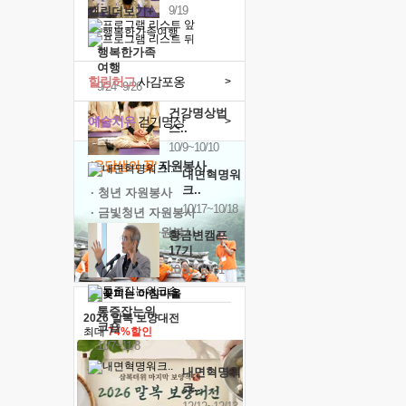
9/19
캘린더보기+
행복한가족
여행
힐링허그
사감포옹
>
9/24~9/26
건강명상법
예술치유
걷기명상
>
스..
10/9~10/10
'옹달샘의 꽃'
자원봉사
내면혁명워
크..
· 청년 자원봉사
10/17~10/18
· 금빛청년 자원봉사
· 음식연구 자원봉사
황금변캠프
17기
10/30~10/31
통증잡는워
2026 말복 보양대전
크숍
최대
74%할인
11/7~11/8
내면혁명워
크..