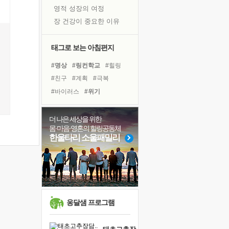
영적 성장의 여정
장 건강이 중요한 이유
신의 음성을 듣는다
흙이 된 몸으로 출근하는 여자
태그로 보는 아침편지
극과 극의 양 끝단
#명상
#링컨학교
#힐링
내가 '나다움'을 찾는 길
#친구
#계획
#극복
피해 갈 수 없는 사건들
#바이러스
#위기
처음 손을 잡았던 날
#유튜브
#선택
#도움
꿈이 실제가 되는 것
#희망
#건강
#경험
더 나은 세상을 위한
'말 타는 법'을 먼저
몸·마음·영혼의 힐링공동체
#독서
#독서캠프
#나눔
졸업식 사진을 보며
한울타리 소울패밀리
#비전캠프
#리더
#삶
아픈 아버지를 위한 공간 설계
#다짐
#사람
#면역력
극심한 변비, 어깨결림, 수면 장애
#아이들
보고 싶은 어머니
유년 시절의 부산 영도 바다
못된 꼰대들
옹달샘 프로그램
거울 속의 나