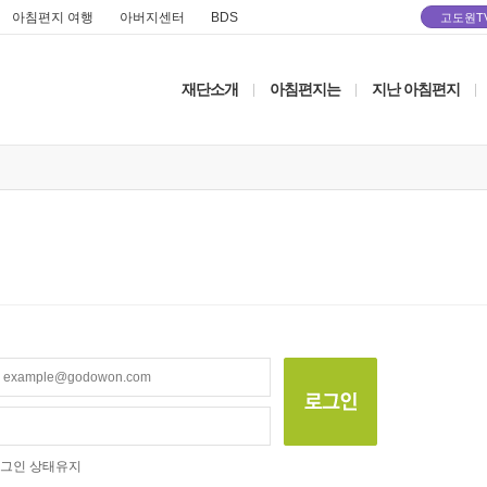
아침편지 여행
아버지센터
BDS
고도원T
재단소개
아침편지는
지난 아침편지
|
|
|
그인 상태유지