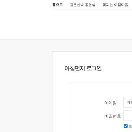
홈으로
깊은산속 옹달샘
꽃피는 아침마을
이메일
비밀번호
로