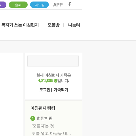
V
솔패
더드림
독자가 쓰는 아침편지
모음방
나눔터
|
|
현재 아침편지 가족은
4,043,006 명
입니다.
로그인
|
가족되기
아침편지 랭킹
희망이란
'모른다'는 것
귀를 열고 마음을 내어주고