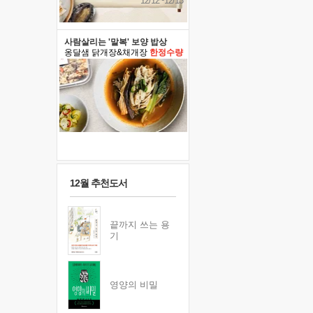
12/12~12/13
사람살리는 '말복' 보양 밥상
옹달샘 닭개장&채개장
한정수량
12월 추천도서
끝까지 쓰는 용
기
영양의 비밀