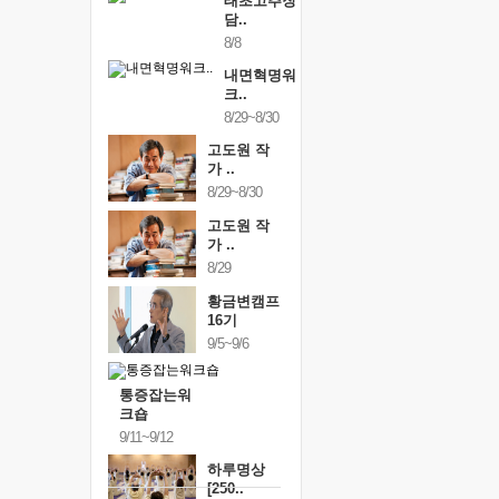
태초고추장
담..
8/8
내면혁명워
크..
8/29~8/30
고도원 작
가 ..
8/29~8/30
고도원 작
가 ..
8/29
황금변캠프
16기
9/5~9/6
통증잡는워
크숍
9/11~9/12
하루명상
[250..