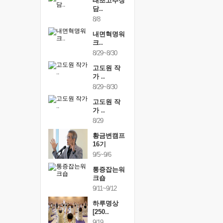
행복한가족
태초고추장
행복한가
여행
담..
여행
24~9/26
8/8
9/24~9/26
건강명상법
내면혁명워
건강명상
..
크..
스..
/9~10/10
8/29~8/30
10/9~10/10
내면혁명워
고도원 작
내면혁명
..
가 ..
크..
/17~10/18
8/29~8/30
10/17~10/18
황금변캠프
고도원 작
황금변캠
7기
가 ..
17기
/30~10/31
8/29
10/30~10/31
통증잡는워
황금변캠프
통증잡는
크숍
16기
크숍
/7~11/8
9/5~9/6
11/7~11/8
내면혁명워
통증잡는워
내면혁명
..
크숍
크..
/12~12/13
9/11~9/12
12/12~12/13
하루명상
[250..
9/19