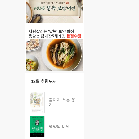
사람살리는 '말복' 보양 밥상
옹달샘 닭개장&채개장
한정수량
12월 추천도서
끝까지 쓰는 용
기
영양의 비밀