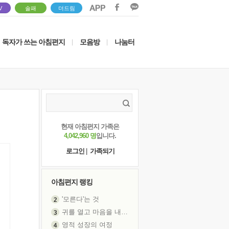
V
솔패
더드림
독자가 쓰는 아침편지
모음방
나눔터
|
|
현재 아침편지 가족은
4,042,960 명
입니다.
로그인
|
가족되기
아침편지 랭킹
'모른다'는 것
귀를 열고 마음을 내어주고
영적 성장의 여정