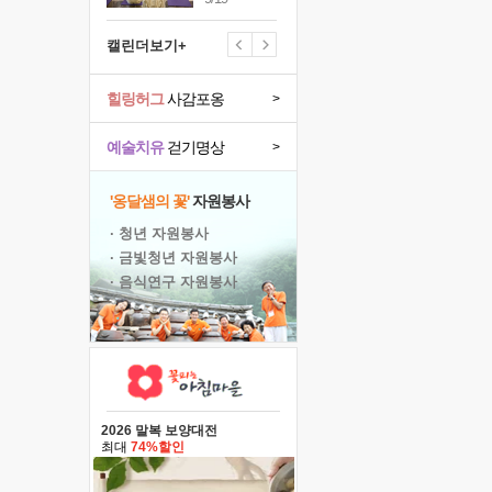
캘린더보기+
힐링허그
사감포옹
>
예술치유
걷기명상
>
'옹달샘의 꽃'
자원봉사
· 청년 자원봉사
· 금빛청년 자원봉사
· 음식연구 자원봉사
2026 말복 보양대전
최대
74%할인