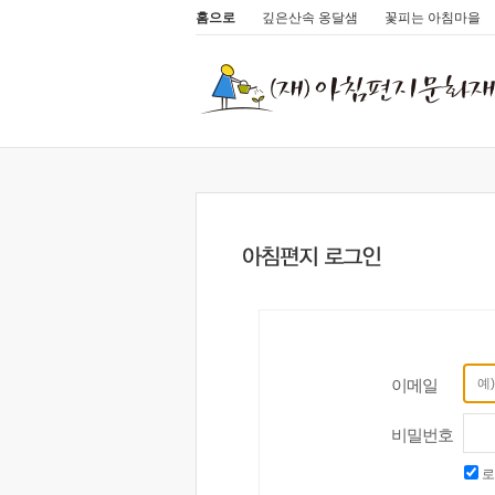
홈으로
깊은산속 옹달샘
꽃피는 아침마을
이메일
비밀번호
로