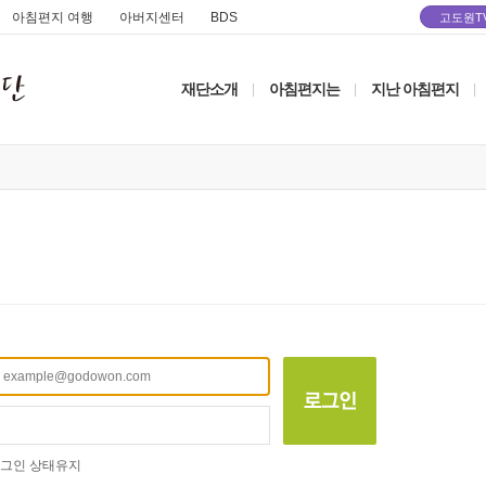
아침편지 여행
아버지센터
BDS
고도원T
재단소개
아침편지는
지난 아침편지
|
|
|
그인 상태유지