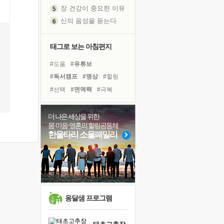
장 건강이 중요한 이유
신의 음성을 듣는다
흙이 된 몸으로 출근하는 여자
극과 극의 양 끝단
태그로 보는 아침편지
내가 '나다움'을 찾는 길
피해 갈 수 없는 사건들
#도움
#유튜브
처음 손을 잡았던 날
#독서캠프
#명상
#힐링
꿈이 실제가 되는 것
#선택
#면역력
#극복
'말 타는 법'을 먼저
#친구
#위기
#나눔
아픈 아버지를 위한 공간 설계
#링컨학교
#경험
#희망
더 나은 세상을 위한
몸·마음·영혼의 힐링공동체
졸업식 사진을 보며
#비전캠프
#리더
한울타리 소울패밀리
극심한 변비, 어깨결림, 수면 장애
#바이러스
#다짐
#독서
보고 싶은 어머니
#계획
#삶
#건강
마음이 멈춰 버린 곳
#아이들
#사람
유년 시절의 부산 영도 바다
못된 꼰대들
옹달샘 프로그램
희망이란
'모른다'는 것