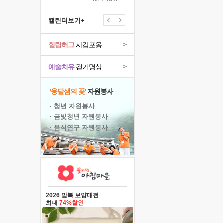
캘린더보기+
힐링허그
사감포옹
>
예술치유
걷기명상
>
'옹달샘의 꽃'
자원봉사
· 청년 자원봉사
· 금빛청년 자원봉사
· 음식연구 자원봉사
2026 말복 보양대전
최대
74%할인