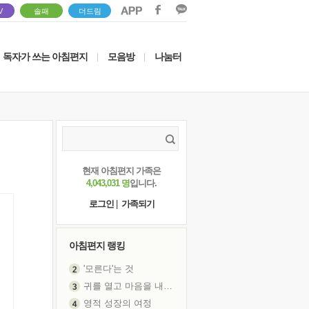
V
솔패
더드림
독자가 쓰는 아침편지
모음방
나눔터
|
|
현재 아침편지 가족은
4,043,031 명
입니다.
로그인
|
가족되기
아침편지 랭킹
'모른다'는 것
귀를 열고 마음을 내어주고
영적 성장의 여정