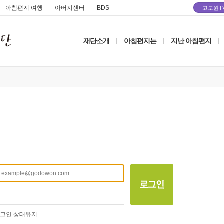
아침편지 여행
아버지센터
BDS
고도원T
재단소개
아침편지는
지난 아침편지
|
|
|
그인 상태유지