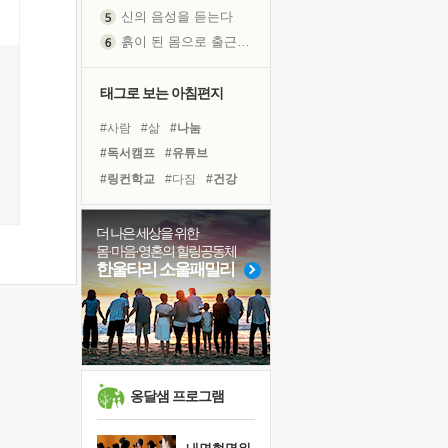
신의 음성을 듣는다
흙이 된 몸으로 출근하는 여자
극과 극의 양 끝단
내가 '나다움'을 찾는 길
태그로 보는 아침편지
피해 갈 수 없는 사건들
#사람
#삶
#나눔
처음 손을 잡았던 날
#독서캠프
#유튜브
꿈이 실제가 되는 것
'말 타는 법'을 먼저
#링컨학교
#다짐
#건강
졸업식 사진을 보며
#비전캠프
#도움
#선택
극심한 변비, 어깨결림, 수면 장애
#힐링
#독서
#면역력
더 나은 세상을 위한
몸·마음·영혼의 힐링공동체
아픈 아버지를 위한 공간 설계
#바이러스
#극복
#희망
한울타리 소울패밀리
슬럼프
#계획
#위기
#명상
보고 싶은 어머니
#리더
#아이들
#친구
유년 시절의 부산 영도 바다
#경험
못된 꼰대들
너무 황홀한 꽃들이여!
옹달샘 프로그램
희망이란
'모른다'는 것