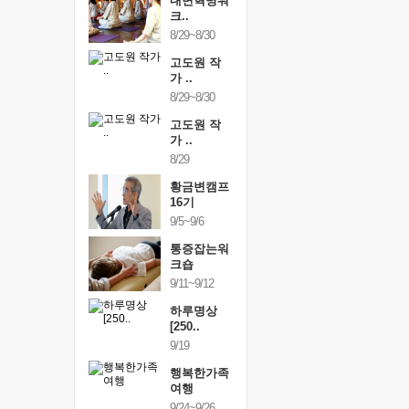
건강명상법
내면혁명워
건강명상
..
크..
스..
/9~10/10
8/29~8/30
10/9~10/10
내면혁명워
고도원 작
내면혁명
..
가 ..
크..
/17~10/18
8/29~8/30
10/17~10/18
황금변캠프
고도원 작
황금변캠
7기
가 ..
17기
/30~10/31
8/29
10/30~10/31
통증잡는워
황금변캠프
통증잡는
크숍
16기
크숍
/7~11/8
9/5~9/6
11/7~11/8
내면혁명워
통증잡는워
내면혁명
..
크숍
크..
/12~12/13
9/11~9/12
12/12~12/13
하루명상
[250..
9/19
행복한가족
여행
9/24~9/26