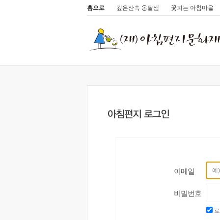
홈으로
깊은산속 옹달샘
꽃피는 아침마을
이메일
비밀번호
로