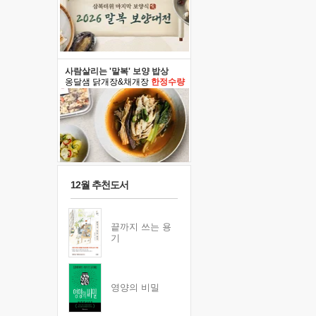
사람살리는 '말복' 보양 밥상
옹달샘 닭개장&채개장
한정수량
12월 추천도서
끝까지 쓰는 용
기
영양의 비밀