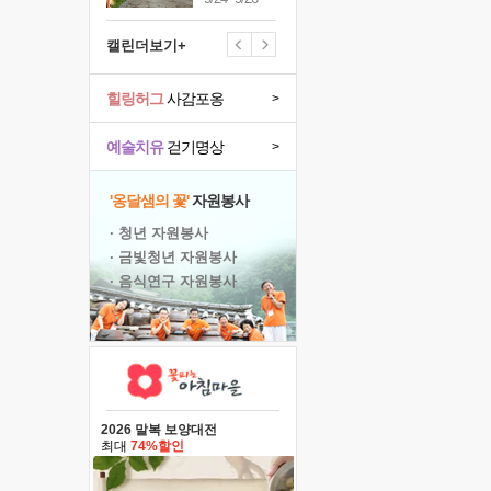
캘린더보기+
힐링허그
사감포옹
>
예술치유
걷기명상
>
'옹달샘의 꽃'
자원봉사
· 청년 자원봉사
· 금빛청년 자원봉사
· 음식연구 자원봉사
2026 말복 보양대전
최대
74%할인