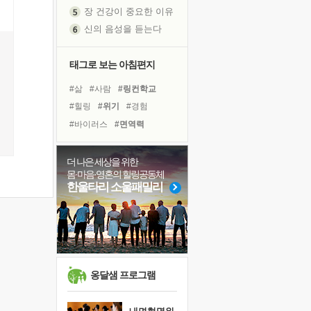
장 건강이 중요한 이유
신의 음성을 듣는다
흙이 된 몸으로 출근하는 여자
극과 극의 양 끝단
태그로 보는 아침편지
내가 '나다움'을 찾는 길
피해 갈 수 없는 사건들
#삶
#사람
#링컨학교
처음 손을 잡았던 날
#힐링
#위기
#경험
꿈이 실제가 되는 것
#바이러스
#면역력
'말 타는 법'을 먼저
#나눔
#독서캠프
#극복
졸업식 사진을 보며
#계획
#비전캠프
#다짐
더 나은 세상을 위한
극심한 변비, 어깨결림, 수면 장애
몸·마음·영혼의 힐링공동체
#건강
#유튜브
#리더
한울타리 소울패밀리
아픈 아버지를 위한 공간 설계
#친구
#도움
#독서
슬럼프
#아이들
#명상
#선택
보고 싶은 어머니
#희망
유년 시절의 부산 영도 바다
못된 꼰대들
옹달샘 프로그램
희망이란
'모른다'는 것