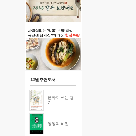
사람살리는 '말복' 보양 밥상
옹달샘 닭개장&채개장
한정수량
12월 추천도서
끝까지 쓰는 용
기
영양의 비밀