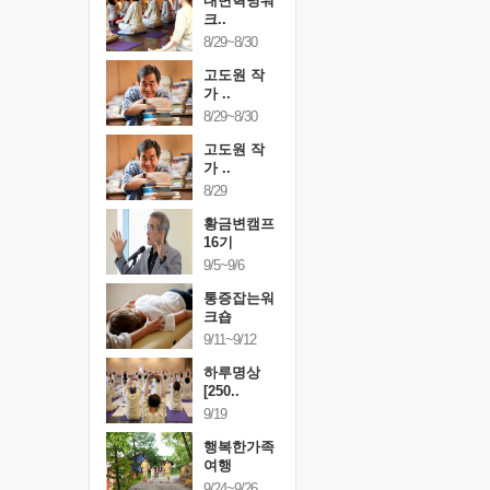
링컨학교
내면혁명워
링컨학교
니..
크..
미니..
/3~10/5
8/29~8/30
10/3~10/5
건강명상법
고도원 작
건강명상
..
가 ..
스..
/9~10/10
8/29~8/30
10/9~10/10
내면혁명워
고도원 작
내면혁명
..
가 ..
크..
/17~10/18
8/29
10/17~10/18
황금변캠프
황금변캠프
황금변캠
7기
16기
17기
/30~10/31
9/5~9/6
10/30~10/31
통증잡는워
통증잡는워
통증잡는
크숍
크숍
크숍
/7~11/8
9/11~9/12
11/7~11/8
내면혁명워
하루명상
내면혁명
..
[250..
크..
/12~12/13
9/19
12/12~12/13
행복한가족
여행
9/24~9/26