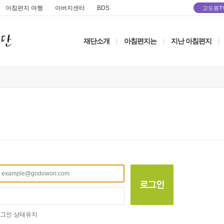
아침편지 여행
아버지센터
BDS
고도원T
재단소개
아침편지는
지난 아침편지
|
|
|
그인 상태유지