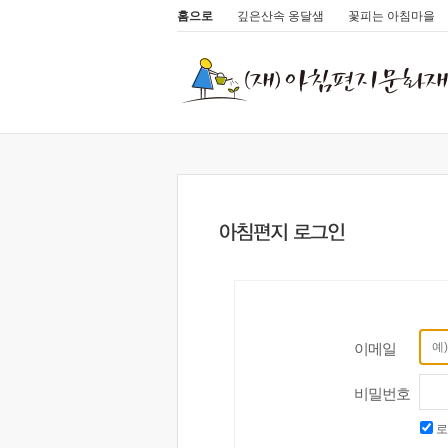
홈으로
깊은산속 옹달샘
꽃피는 아침마을
이메일
비밀번호
로