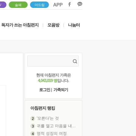
V
솔패
더드림
독자가 쓰는 아침편지
모음방
나눔터
|
|
현재 아침편지 가족은
4,043,019 명
입니다.
로그인
|
가족되기
아침편지 랭킹
'모른다'는 것
귀를 열고 마음을 내어주고
영적 성장의 여정