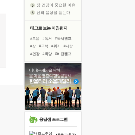
장 건강이 중요한 이유
신의 음성을 듣는다
흙이 된 몸으로 출근하는 여자
극과 극의 양 끝단
태그로 보는 아침편지
내가 '나다움'을 찾는 길
피해 갈 수 없는 사건들
#도움
#독서
#독서캠프
처음 손을 잡았던 날
#삶
#극복
#위기
#사람
꿈이 실제가 되는 것
#건강
#희망
#비전캠프
'말 타는 법'을 먼저
#명상
#리더
#아이들
졸업식 사진을 보며
#경험
#유튜브
더 나은 세상을 위한
몸·마음·영혼의 힐링공동체
아픈 아버지를 위한 공간 설계
#바이러스
#선택
#나눔
한울타리 소울패밀리
극심한 변비, 어깨결림, 수면 장애
#면역력
#링컨학교
보고 싶은 어머니
#다짐
#친구
#힐링
유년 시절의 부산 영도 바다
#계획
못된 꼰대들
거울 속의 나
옹달샘 프로그램
희망이란
'모른다'는 것