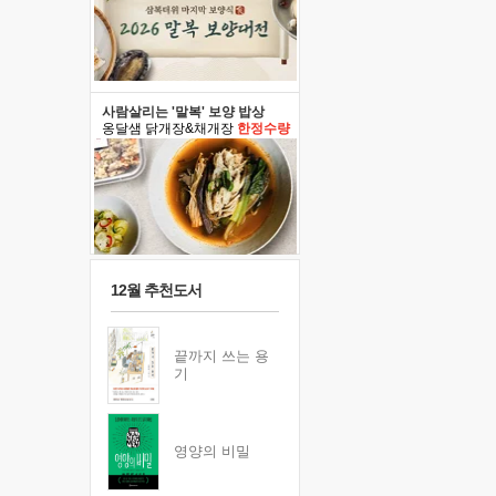
사람살리는 '말복' 보양 밥상
옹달샘 닭개장&채개장
한정수량
12월 추천도서
끝까지 쓰는 용
기
영양의 비밀