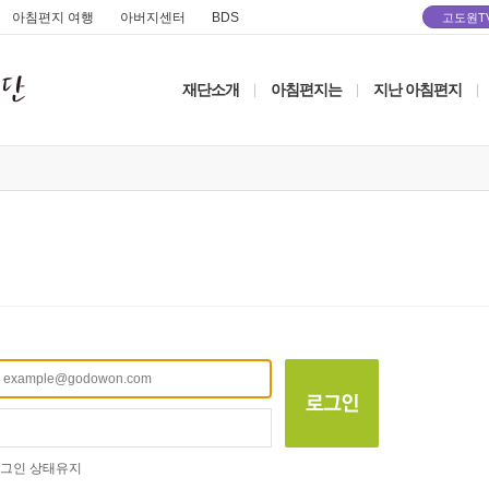
아침편지 여행
아버지센터
BDS
고도원T
재단소개
아침편지는
지난 아침편지
|
|
|
그인 상태유지