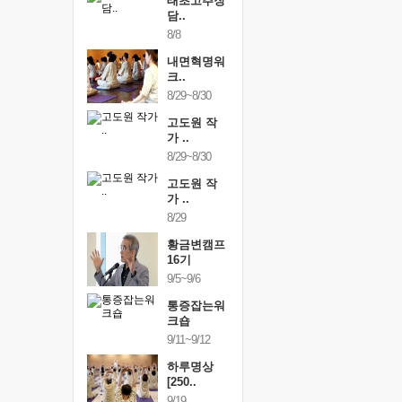
행복한가족
태초고추장
행복한가
여행
담..
여행
24~9/26
8/8
9/24~9/26
건강명상법
내면혁명워
건강명상
..
크..
스..
/9~10/10
8/29~8/30
10/9~10/10
내면혁명워
고도원 작
내면혁명
..
가 ..
크..
/17~10/18
8/29~8/30
10/17~10/18
황금변캠프
고도원 작
황금변캠
7기
가 ..
17기
/30~10/31
8/29
10/30~10/31
통증잡는워
황금변캠프
통증잡는
크숍
16기
크숍
/7~11/8
9/5~9/6
11/7~11/8
내면혁명워
통증잡는워
내면혁명
..
크숍
크..
/12~12/13
9/11~9/12
12/12~12/13
하루명상
[250..
9/19