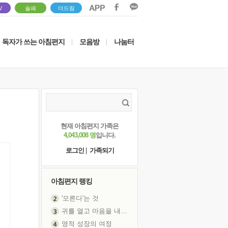
V
솔패
더드림
독자가 쓰는 아침편지
모음방
나눔터
|
|
현재 아침편지 가족은
4,043,008 명
입니다.
로그인
|
가족되기
아침편지 랭킹
'모른다'는 것
귀를 열고 마음을 내어주고
영적 성장의 여정