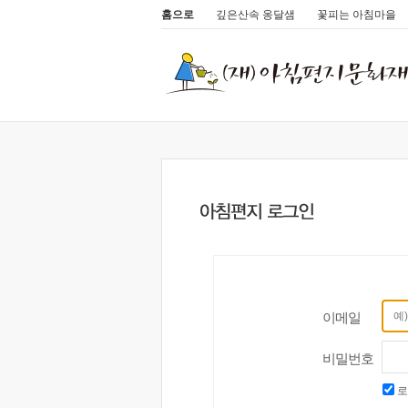
홈으로
깊은산속 옹달샘
꽃피는 아침마을
이메일
비밀번호
로