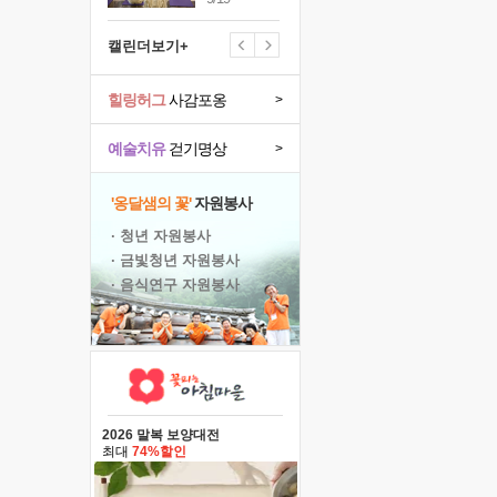
캘린더보기+
힐링허그
사감포옹
>
예술치유
걷기명상
>
'옹달샘의 꽃'
자원봉사
· 청년 자원봉사
· 금빛청년 자원봉사
· 음식연구 자원봉사
2026 말복 보양대전
최대
74%할인