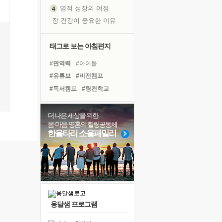
영적 성장의 여정
장 건강이 중요한 이유
신의 음성을 듣는다
흙이 된 몸으로 출근하는 여자
태그로 보는 아침편지
극과 극의 양 끝단
#면역력
#아이들
내가 '나다움'을 찾는 길
#유튜브
#비전캠프
피해 갈 수 없는 사건들
#독서캠프
#링컨학교
처음 손을 잡았던 날
#건강
#바이러스
#명상
꿈이 실제가 되는 것
#리더
#선택
#독서
더 나은 세상을 위한
'말 타는 법'을 먼저
몸·마음·영혼의 힐링공동체
#위기
#힐링
#극복
졸업식 사진을 보며
한울타리 소울패밀리
#다짐
#경험
#친구
아픈 아버지를 위한 공간 설계
#계획
#사람
#나눔
극심한 변비, 어깨결림, 수면 장애
#희망
#도움
#삶
보고 싶은 어머니
유년 시절의 부산 영도 바다
못된 꼰대들
옹달샘 프로그램
거울 속의 나