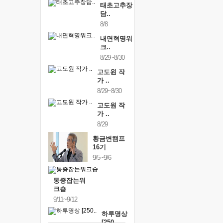
태초고추장
담..
8/8
내면혁명워
크..
8/29~8/30
고도원 작
가 ..
8/29~8/30
고도원 작
가 ..
8/29
황금변캠프
16기
9/5~9/6
통증잡는워
크숍
9/11~9/12
하루명상
[250..