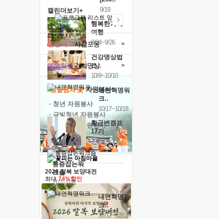
9/19
캘린더보기+
행복한가족
여행
9/24~9/26
힐링허그
사감포옹
>
건강명상법
예술치유
걷기명상
스..
>
10/9~10/10
'옹달샘의 꽃'
자원봉사
내면혁명워
크..
· 청년 자원봉사
10/17~10/18
· 금빛청년 자원봉사
황금변캠프
· 음식연구 자원봉사
17기
10/30~10/31
통증잡는워
2026 말복 보양대전
크숍
최대
74%할인
11/7~11/8
내면혁명워
크..
12/12~12/13