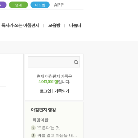
V
솔패
더드림
독자가 쓰는 아침편지
모음방
나눔터
|
|
현재 아침편지 가족은
4,043,002 명
입니다.
로그인
|
가족되기
아침편지 랭킹
희망이란
'모른다'는 것
귀를 열고 마음을 내어주고