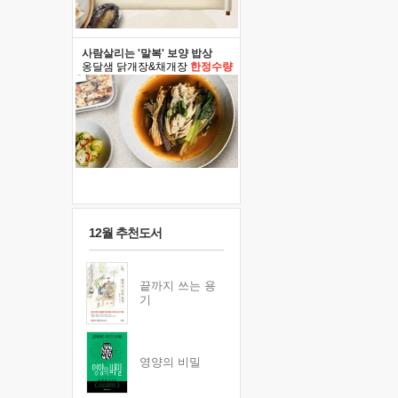
사람살리는 '말복' 보양 밥상
옹달샘 닭개장&채개장
한정수량
12월 추천도서
끝까지 쓰는 용
기
영양의 비밀