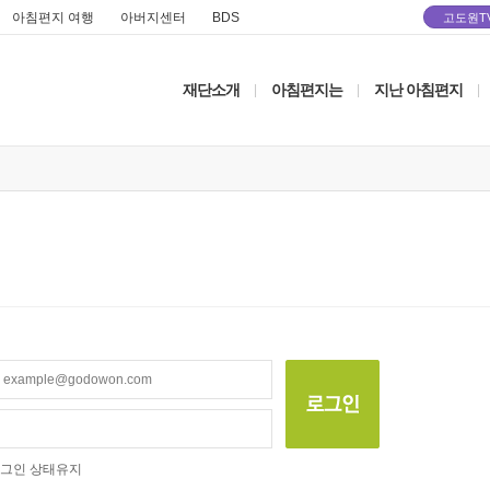
아침편지 여행
아버지센터
BDS
고도원T
재단소개
아침편지는
지난 아침편지
|
|
|
그인 상태유지