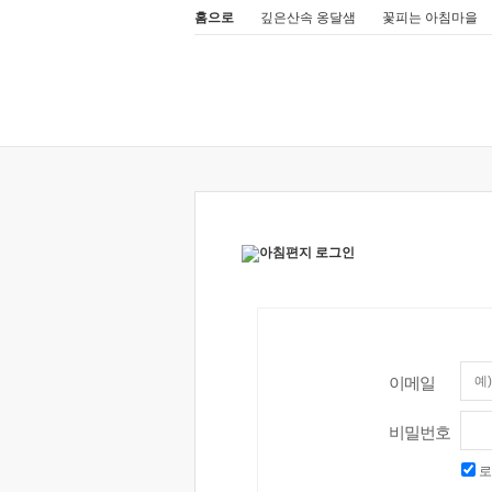
홈으로
깊은산속 옹달샘
꽃피는 아침마을
이메일
비밀번호
로