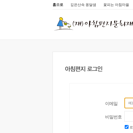
홈으로
깊은산속 옹달샘
꽃피는 아침마을
이메일
비밀번호
로