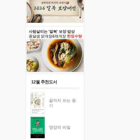
사람살리는 '말복' 보양 밥상
옹달샘 닭개장&채개장
한정수량
12월 추천도서
끝까지 쓰는 용
기
영양의 비밀