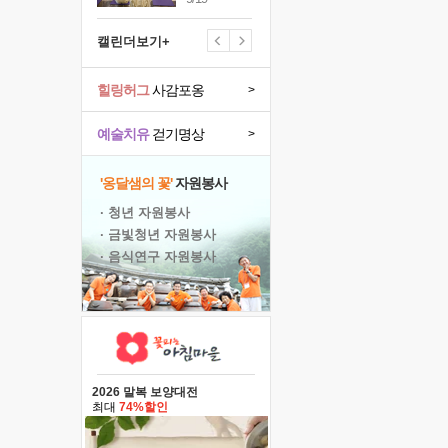
캘린더보기+
힐링허그
사감포옹
>
예술치유
걷기명상
>
'옹달샘의 꽃'
자원봉사
· 청년 자원봉사
· 금빛청년 자원봉사
· 음식연구 자원봉사
2026 말복 보양대전
최대
74%할인