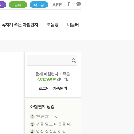
V
솔패
더드림
독자가 쓰는 아침편지
모음방
나눔터
|
|
현재 아침편지 가족은
4,042,960 명
입니다.
로그인
|
가족되기
아침편지 랭킹
'모른다'는 것
귀를 열고 마음을 내어주고
영적 성장의 여정