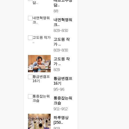
행복한가족
태초고추장
행복한가
여행
담..
여행
24~9/26
8/8
9/24~9/26
건강명상법
내면혁명워
건강명상
..
크..
스..
/9~10/10
8/29~8/30
10/9~10/10
내면혁명워
고도원 작
내면혁명
..
가 ..
크..
/17~10/18
8/29~8/30
10/17~10/18
황금변캠프
고도원 작
황금변캠
7기
가 ..
17기
/30~10/31
8/29
10/30~10/31
통증잡는워
황금변캠프
통증잡는
크숍
16기
크숍
/7~11/8
9/5~9/6
11/7~11/8
내면혁명워
통증잡는워
내면혁명
..
크숍
크..
/12~12/13
9/11~9/12
12/12~12/13
하루명상
[250..
9/19