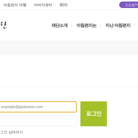
아침편지 여행
아버지센터
BDS
고도원T
재단소개
아침편지는
지난 아침편지
|
|
|
그인 상태유지