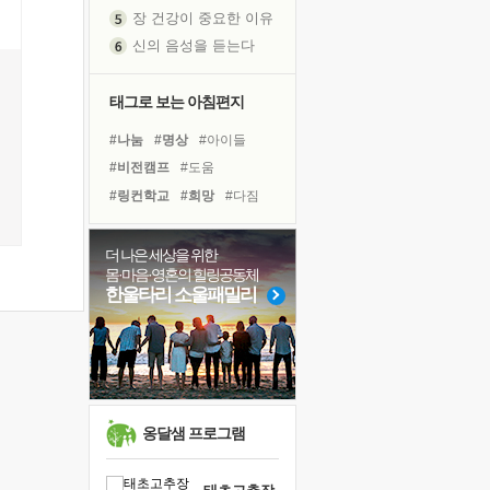
장 건강이 중요한 이유
신의 음성을 듣는다
흙이 된 몸으로 출근하는 여자
극과 극의 양 끝단
태그로 보는 아침편지
내가 '나다움'을 찾는 길
#나눔
#명상
#아이들
피해 갈 수 없는 사건들
#비전캠프
#도움
처음 손을 잡았던 날
#링컨학교
#희망
#다짐
꿈이 실제가 되는 것
#독서
#친구
#선택
'말 타는 법'을 먼저
#독서캠프
#경험
아픈 아버지를 위한 공간 설계
더 나은 세상을 위한
몸·마음·영혼의 힐링공동체
#유튜브
#삶
#면역력
졸업식 사진을 보며
한울타리 소울패밀리
#위기
#리더
#극복
극심한 변비, 어깨결림, 수면 장애
#바이러스
#힐링
#건강
보고 싶은 어머니
#계획
#사람
마음이 멈춰 버린 곳
유년 시절의 부산 영도 바다
못된 꼰대들
옹달샘 프로그램
희망이란
'모른다'는 것