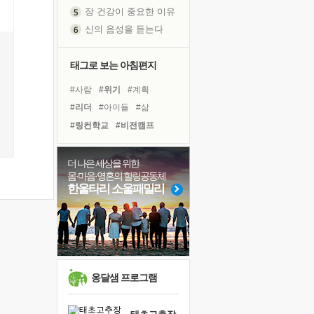
장 건강이 중요한 이유
신의 음성을 듣는다
흙이 된 몸으로 출근하는 여자
극과 극의 양 끝단
태그로 보는 아침편지
내가 '나다움'을 찾는 길
#사람
#위기
#계획
피해 갈 수 없는 사건들
#리더
#아이들
#삶
처음 손을 잡았던 날
#링컨학교
#비전캠프
꿈이 실제가 되는 것
#희망
#명상
#다짐
'말 타는 법'을 먼저
#선택
#친구
#도움
더 나은 세상을 위한
졸업식 사진을 보며
몸·마음·영혼의 힐링공동체
#독서
#나눔
#유튜브
아픈 아버지를 위한 공간 설계
한울타리 소울패밀리
#극복
#힐링
#경험
극심한 변비, 어깨결림, 수면 장애
#바이러스
#건강
보고 싶은 어머니
#독서캠프
#면역력
유년 시절의 부산 영도 바다
못된 꼰대들
거울 속의 나
옹달샘 프로그램
희망이란
'모른다'는 것