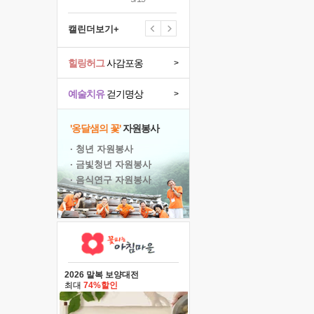
캘린더보기+
힐링허그
사감포옹
>
예술치유
걷기명상
>
'옹달샘의 꽃'
자원봉사
· 청년 자원봉사
· 금빛청년 자원봉사
· 음식연구 자원봉사
2026 말복 보양대전
최대
74%할인