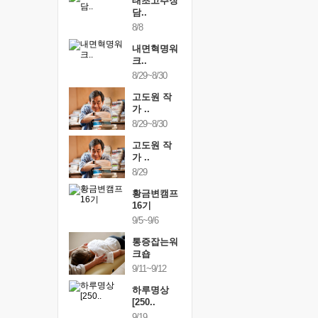
행복한가족
태초고추장
행복한가
여행
담..
여행
24~9/26
8/8
9/24~9/26
건강명상법
내면혁명워
건강명상
..
크..
스..
/9~10/10
8/29~8/30
10/9~10/10
내면혁명워
고도원 작
내면혁명
..
가 ..
크..
/17~10/18
8/29~8/30
10/17~10/18
황금변캠프
고도원 작
황금변캠
7기
가 ..
17기
/30~10/31
8/29
10/30~10/31
통증잡는워
황금변캠프
통증잡는
크숍
16기
크숍
/7~11/8
9/5~9/6
11/7~11/8
내면혁명워
통증잡는워
내면혁명
..
크숍
크..
/12~12/13
9/11~9/12
12/12~12/13
하루명상
[250..
9/19