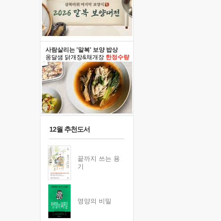
사람살리는 '말복' 보양 밥상
옹달샘 닭개장&채개장
한정수량
12월 추천도서
끝까지 쓰는 용
기
영양의 비밀