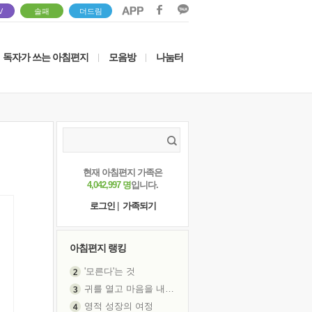
V
솔패
더드림
독자가 쓰는 아침편지
모음방
나눔터
|
|
현재 아침편지 가족은
4,042,997 명
입니다.
로그인
|
가족되기
아침편지 랭킹
'모른다'는 것
귀를 열고 마음을 내어주고
영적 성장의 여정