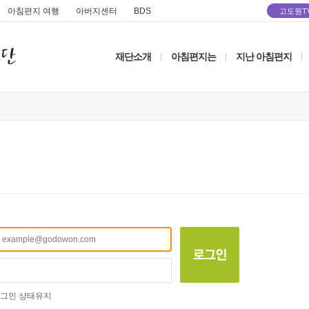
아침편지 여행
아버지센터
BDS
고도원T
재단소개
아침편지는
지난 아침편지
|
|
|
그인 상태유지