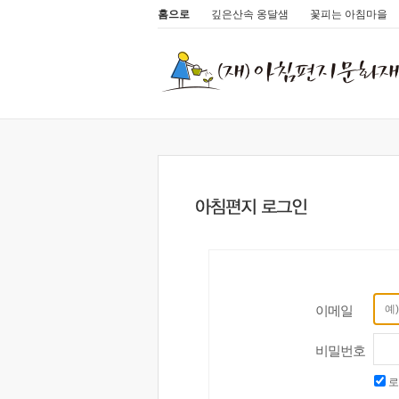
홈으로
깊은산속 옹달샘
꽃피는 아침마을
이메일
비밀번호
로