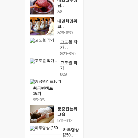
태초고추장
담..
8/8
내면혁명워
크..
8/29~8/30
고도원 작
가 ..
8/29~8/30
고도원 작
가 ..
8/29
황금변캠프
16기
9/5~9/6
통증잡는워
크숍
9/11~9/12
하루명상
[250..