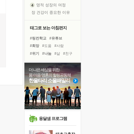
영적 성장의 여정
장 건강이 중요한 이유
신의 음성을 듣는다
흙이 된 몸으로 출근하는 여자
태그로 보는 아침편지
극과 극의 양 끝단
#링컨학교
#유튜브
내가 '나다움'을 찾는 길
#희망
#도움
#사람
피해 갈 수 없는 사건들
#위기
#나눔
#삶
#친구
처음 손을 잡았던 날
#아이들
#독서
#선택
꿈이 실제가 되는 것
#비전캠프
#건강
#힐링
더 나은 세상을 위한
'말 타는 법'을 먼저
몸·마음·영혼의 힐링공동체
#명상
#극복
#경험
아픈 아버지를 위한 공간 설계
한울타리 소울패밀리
#면역력
#리더
졸업식 사진을 보며
#바이러스
#다짐
#계획
극심한 변비, 어깨결림, 수면 장애
#독서캠프
보고 싶은 어머니
마음이 멈춰 버린 곳
유년 시절의 부산 영도 바다
옹달샘 프로그램
못된 꼰대들