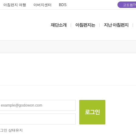
아침편지 여행
아버지센터
BDS
고도원T
재단소개
아침편지는
지난 아침편지
|
|
|
그인 상태유지