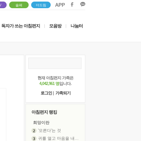
V
솔패
더드림
독자가 쓰는 아침편지
모음방
나눔터
|
|
현재 아침편지 가족은
4,042,961 명
입니다.
로그인
|
가족되기
아침편지 랭킹
희망이란
'모른다'는 것
귀를 열고 마음을 내어주고