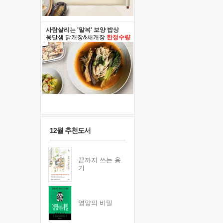
사람살리는 '말복' 보양 밥상
옹달샘 닭개장&채개장
한정수량
12월 추천도서
끝까지 쓰는 용
기
영양의 비밀