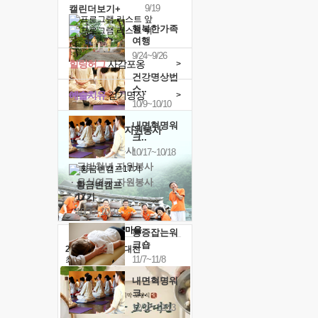
9/19
캘린더보기+
행복한가족
여행
9/24~9/26
힐링허그
사감포옹
>
건강명상법
스..
예술치유
걷기명상
>
10/9~10/10
내면혁명워
'옹달샘의 꽃'
자원봉사
크..
· 청년 자원봉사
10/17~10/18
· 금빛청년 자원봉사
· 음식연구 자원봉사
황금변캠프
17기
10/30~10/31
통증잡는워
크숍
2026 말복 보양대전
11/7~11/8
최대
74%할인
내면혁명워
크..
12/12~12/13