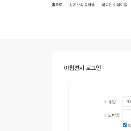
홈으로
깊은산속 옹달샘
꽃피는 아침마을
이메일
비밀번호
로