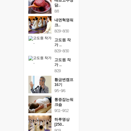
행복한가족
태초고추장
행복한가
여행
담..
여행
24~9/26
8/8
9/24~9/26
건강명상법
내면혁명워
건강명상
..
크..
스..
/9~10/10
8/29~8/30
10/9~10/10
내면혁명워
고도원 작
내면혁명
..
가 ..
크..
/17~10/18
8/29~8/30
10/17~10/18
황금변캠프
고도원 작
황금변캠
7기
가 ..
17기
/30~10/31
8/29
10/30~10/31
통증잡는워
황금변캠프
통증잡는
크숍
16기
크숍
/7~11/8
9/5~9/6
11/7~11/8
내면혁명워
통증잡는워
내면혁명
..
크숍
크..
/12~12/13
9/11~9/12
12/12~12/13
하루명상
[250..
9/19