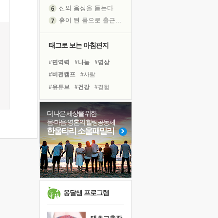
신의 음성을 듣는다
흙이 된 몸으로 출근하는 여자
극과 극의 양 끝단
내가 '나다움'을 찾는 길
태그로 보는 아침편지
피해 갈 수 없는 사건들
#면역력
#나눔
#명상
처음 손을 잡았던 날
#비전캠프
#사람
꿈이 실제가 되는 것
#유튜브
#건강
#경험
'말 타는 법'을 먼저
#다짐
#위기
#도움
졸업식 사진을 보며
#독서캠프
#희망
#힐링
더 나은 세상을 위한
아픈 아버지를 위한 공간 설계
몸·마음·영혼의 힐링공동체
#독서
#리더
#삶
#선택
극심한 변비, 어깨결림, 수면 장애
한울타리 소울패밀리
#극복
#링컨학교
보고 싶은 어머니
#바이러스
#계획
#친구
유년 시절의 부산 영도 바다
#아이들
못된 꼰대들
거울 속의 나
희망이란
옹달샘 프로그램
'모른다'는 것