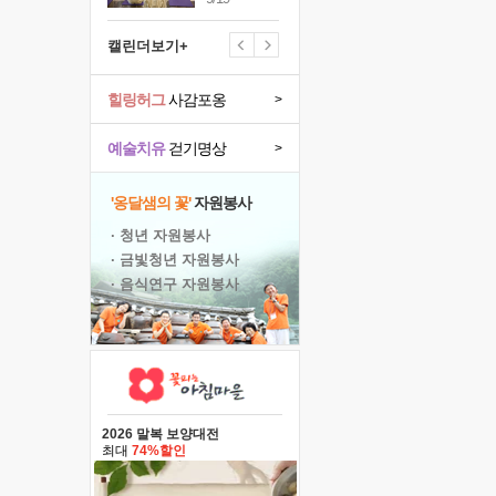
캘린더보기+
힐링허그
사감포옹
>
예술치유
걷기명상
>
'옹달샘의 꽃'
자원봉사
· 청년 자원봉사
· 금빛청년 자원봉사
· 음식연구 자원봉사
2026 말복 보양대전
최대
74%할인