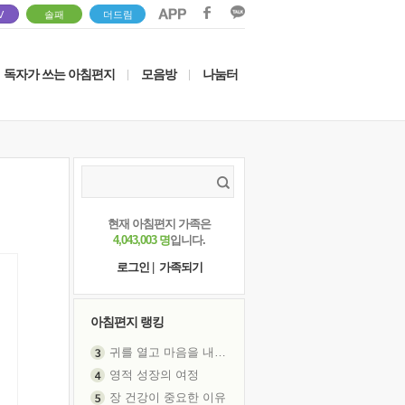
V
솔패
더드림
독자가 쓰는 아침편지
모음방
나눔터
|
|
현재 아침편지 가족은
4,043,003 명
입니다.
로그인
|
가족되기
아침편지 랭킹
귀를 열고 마음을 내어주고
영적 성장의 여정
장 건강이 중요한 이유