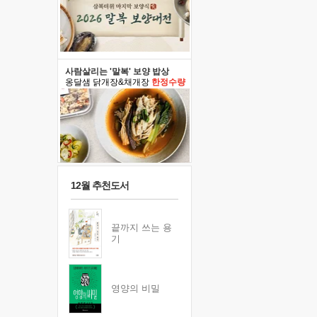
사람살리는 '말복' 보양 밥상
옹달샘 닭개장&채개장
한정수량
12월 추천도서
끝까지 쓰는 용
기
영양의 비밀