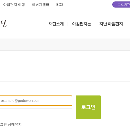
아침편지 여행
아버지센터
BDS
고도원T
재단소개
아침편지는
지난 아침편지
|
|
|
그인 상태유지