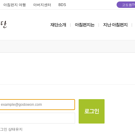
아침편지 여행
아버지센터
BDS
고도원T
재단소개
아침편지는
지난 아침편지
|
|
|
그인 상태유지