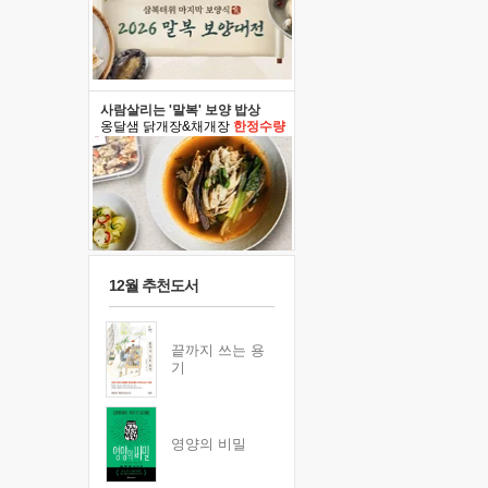
사람살리는 '말복' 보양 밥상
옹달샘 닭개장&채개장
한정수량
12월 추천도서
끝까지 쓰는 용
기
영양의 비밀