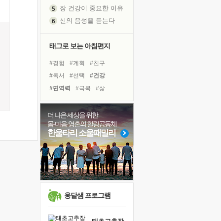
장 건강이 중요한 이유
신의 음성을 듣는다
흙이 된 몸으로 출근하는 여자
극과 극의 양 끝단
태그로 보는 아침편지
내가 '나다움'을 찾는 길
#경험
#계획
#친구
피해 갈 수 없는 사건들
#독서
#선택
#건강
처음 손을 잡았던 날
#면역력
#극복
#삶
꿈이 실제가 되는 것
#나눔
#비전캠프
#희망
'말 타는 법'을 먼저
#다짐
#위기
#링컨학교
더 나은 세상을 위한
아픈 아버지를 위한 공간 설계
몸·마음·영혼의 힐링공동체
#유튜브
#바이러스
졸업식 사진을 보며
한울타리 소울패밀리
#명상
#독서캠프
#리더
극심한 변비, 어깨결림, 수면 장애
#힐링
#아이들
#도움
보고 싶은 어머니
#사람
마음이 멈춰 버린 곳
유년 시절의 부산 영도 바다
못된 꼰대들
옹달샘 프로그램
희망이란
'모른다'는 것