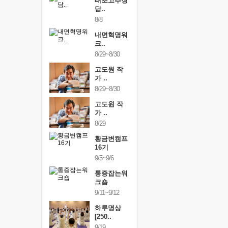
행복한가족
태초고추장
행복한가
여행
담..
여행
24~9/26
8/8
9/24~9/26
건강명상법
내면혁명워
건강명상
..
크..
스..
/9~10/10
8/29~8/30
10/9~10/10
내면혁명워
고도원 작
내면혁명
..
가 ..
크..
/17~10/18
8/29~8/30
10/17~10/18
황금변캠프
고도원 작
황금변캠
7기
가 ..
17기
/30~10/31
8/29
10/30~10/31
통증잡는워
황금변캠프
통증잡는
크숍
16기
크숍
/7~11/8
9/5~9/6
11/7~11/8
내면혁명워
통증잡는워
내면혁명
..
크숍
크..
/12~12/13
9/11~9/12
12/12~12/13
하루명상
[250..
9/19