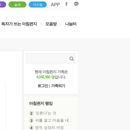
V
솔패
더드림
독자가 쓰는 아침편지
모음방
나눔터
|
|
현재 아침편지 가족은
4,042,960 명
입니다.
로그인
|
가족되기
아침편지 랭킹
'모른다'는 것
귀를 열고 마음을 내어주고
영적 성장의 여정