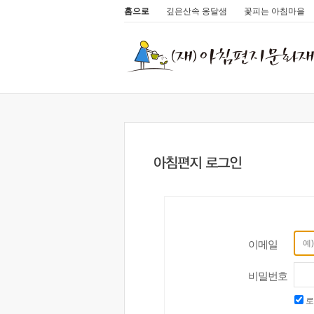
홈으로
깊은산속 옹달샘
꽃피는 아침마을
이메일
비밀번호
로