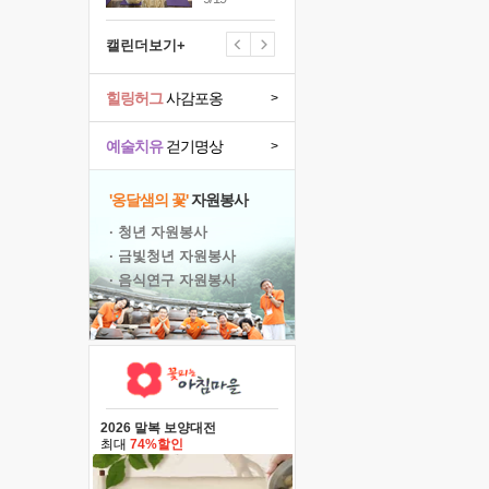
캘린더보기+
힐링허그
사감포옹
>
예술치유
걷기명상
>
'옹달샘의 꽃'
자원봉사
· 청년 자원봉사
· 금빛청년 자원봉사
· 음식연구 자원봉사
2026 말복 보양대전
최대
74%할인