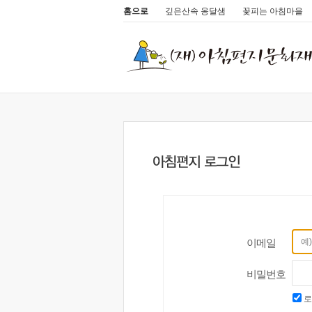
홈으로
깊은산속 옹달샘
꽃피는 아침마을
이메일
비밀번호
로