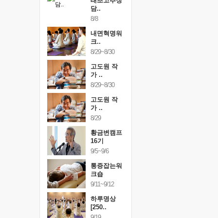
행복한가족
태초고추장
행복한가
여행
담..
여행
24~9/26
8/8
9/24~9/26
건강명상법
내면혁명워
건강명상
..
크..
스..
/9~10/10
8/29~8/30
10/9~10/10
내면혁명워
고도원 작
내면혁명
..
가 ..
크..
/17~10/18
8/29~8/30
10/17~10/18
황금변캠프
고도원 작
황금변캠
7기
가 ..
17기
/30~10/31
8/29
10/30~10/31
통증잡는워
황금변캠프
통증잡는
크숍
16기
크숍
/7~11/8
9/5~9/6
11/7~11/8
내면혁명워
통증잡는워
내면혁명
..
크숍
크..
/12~12/13
9/11~9/12
12/12~12/13
하루명상
[250..
9/19