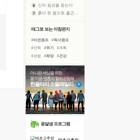
신의 음성을 듣는다
흙이 된 몸으로 출근하는 여자
극과 극의 양 끝단
내가 '나다움'을 찾는 길
태그로 보는 아침편지
피해 갈 수 없는 사건들
#비전캠프
#독서캠프
처음 손을 잡았던 날
#선택
#위기
#계획
꿈이 실제가 되는 것
#경험
#희망
#건강
'말 타는 법'을 먼저
#유튜브
#면역력
졸업식 사진을 보며
#바이러스
#사람
#나눔
더 나은 세상을 위한
아픈 아버지를 위한 공간 설계
몸·마음·영혼의 힐링공동체
#다짐
#링컨학교
#힐링
극심한 변비, 어깨결림, 수면 장애
한울타리 소울패밀리
#독서
#삶
#리더
#도움
보고 싶은 어머니
#극복
#아이들
#명상
유년 시절의 부산 영도 바다
#친구
못된 꼰대들
거울 속의 나
희망이란
옹달샘 프로그램
'모른다'는 것