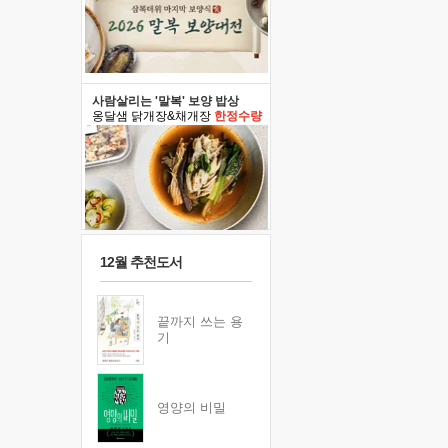
사람살리는 '말복' 보양 밥상
옹달샘 닭개장&채개장
한정수량
12월 추천도서
끝까지 쓰는 용
기
영양의 비밀