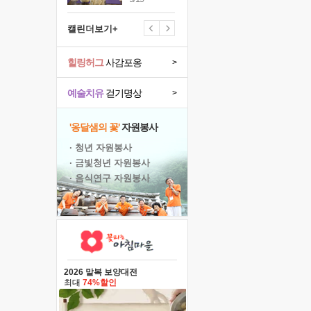
캘린더보기+
힐링허그
사감포옹
>
예술치유
걷기명상
>
'옹달샘의 꽃'
자원봉사
· 청년 자원봉사
· 금빛청년 자원봉사
· 음식연구 자원봉사
2026 말복 보양대전
최대
74%할인