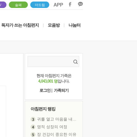
V
솔패
더드림
독자가 쓰는 아침편지
모음방
나눔터
|
|
현재 아침편지 가족은
4,043,001 명
입니다.
로그인
|
가족되기
아침편지 랭킹
귀를 열고 마음을 내어주고
영적 성장의 여정
장 건강이 중요한 이유