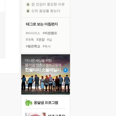
신의 음성을 듣는다
흙이 된 몸으로 출근하는 여자
극과 극의 양 끝단
태그로 보는 아침편지
내가 '나다움'을 찾는 길
피해 갈 수 없는 사건들
#바이러스
#비전캠프
처음 손을 잡았던 날
#계획
#건강
#삶
꿈이 실제가 되는 것
#링컨학교
#독서
'말 타는 법'을 먼저
#면역력
#사람
#위기
졸업식 사진을 보며
#리더
#독서캠프
#명상
더 나은 세상을 위한
아픈 아버지를 위한 공간 설계
몸·마음·영혼의 힐링공동체
#아이들
#도움
#힐링
한울타리 소울패밀리
극심한 변비, 어깨결림, 수면 장애
#희망
#유튜브
#다짐
보고 싶은 어머니
#극복
#선택
#나눔
유년 시절의 부산 영도 바다
#친구
#경험
못된 꼰대들
거울 속의 나
옹달샘 프로그램
희망이란
'모른다'는 것