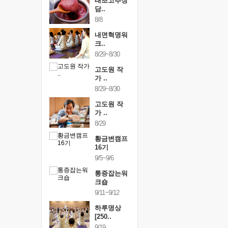
행복한가족
태초고추장
행복한가
여행
담..
여행
24~9/26
8/8
9/24~9/26
건강명상법
내면혁명워
건강명상
..
크..
스..
/9~10/10
8/29~8/30
10/9~10/10
내면혁명워
고도원 작
내면혁명
..
가 ..
크..
/17~10/18
8/29~8/30
10/17~10/18
황금변캠프
고도원 작
황금변캠
7기
가 ..
17기
/30~10/31
8/29
10/30~10/31
통증잡는워
황금변캠프
통증잡는
크숍
16기
크숍
/7~11/8
9/5~9/6
11/7~11/8
내면혁명워
통증잡는워
내면혁명
..
크숍
크..
/12~12/13
9/11~9/12
12/12~12/13
하루명상
[250..
9/19