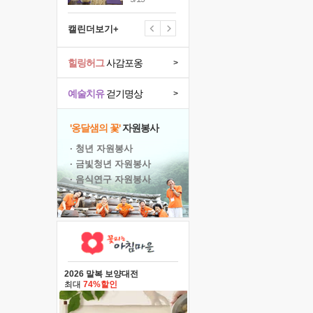
캘린더보기+
힐링허그
사감포옹
>
예술치유
걷기명상
>
'옹달샘의 꽃'
자원봉사
· 청년 자원봉사
· 금빛청년 자원봉사
· 음식연구 자원봉사
2026 말복 보양대전
최대
74%할인