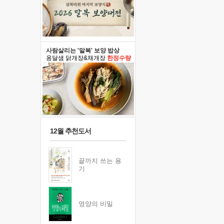
사람살리는 '말복' 보양 밥상
옹달샘 닭개장&채개장
한정수량
12월 추천도서
끝까지 쓰는 용
기
영양의 비밀