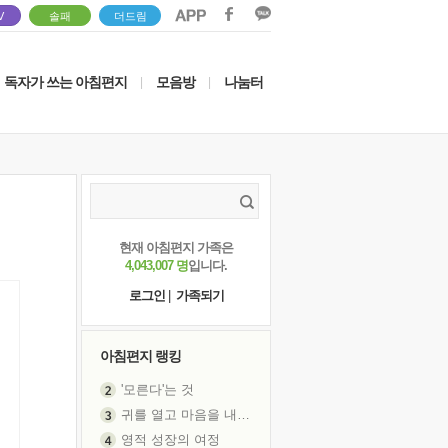
V
솔패
더드림
독자가 쓰는 아침편지
모음방
나눔터
|
|
현재 아침편지 가족은
4,043,007 명
입니다.
로그인
|
가족되기
아침편지 랭킹
'모른다'는 것
귀를 열고 마음을 내어주고
영적 성장의 여정
장 건강이 중요한 이유