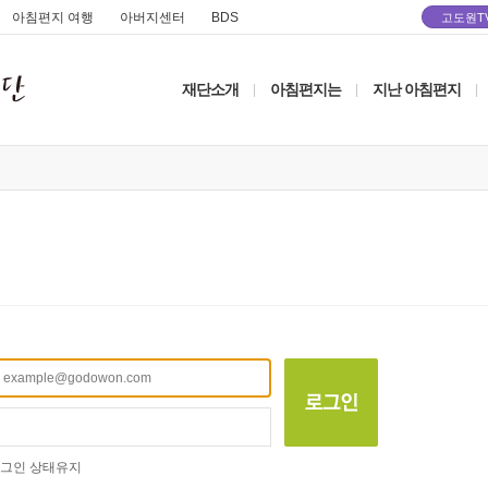
아침편지 여행
아버지센터
BDS
고도원T
재단소개
아침편지는
지난 아침편지
|
|
|
그인 상태유지