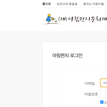
홈으로
깊은산속 옹달샘
꽃피는 아침마을
이메일
비밀번호
로