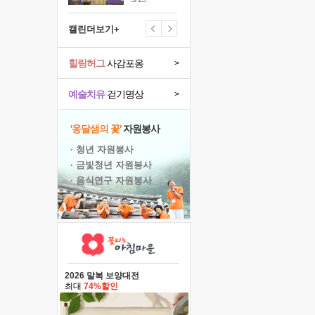
캘린더보기+
힐링허그
사감포옹
>
예술치유
걷기명상
>
'옹달샘의 꽃'
자원봉사
· 청년 자원봉사
· 금빛청년 자원봉사
· 음식연구 자원봉사
2026 말복 보양대전
최대
74%할인