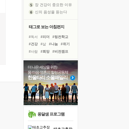
장 건강이 중요한 이유
신의 음성을 듣는다
흙이 된 몸으로 출근하는 여자
극과 극의 양 끝단
태그로 보는 아침편지
내가 '나다움'을 찾는 길
#독서
#리더
#링컨학교
피해 갈 수 없는 사건들
#건강
#삶
#나눔
#위기
처음 손을 잡았던 날
#사람
#희망
#비전캠프
꿈이 실제가 되는 것
#아이들
#바이러스
'말 타는 법'을 먼저
#선택
#극복
#도움
더 나은 세상을 위한
졸업식 사진을 보며
몸·마음·영혼의 힐링공동체
#면역력
#친구
#경험
아픈 아버지를 위한 공간 설계
한울타리 소울패밀리
#유튜브
#다짐
극심한 변비, 어깨결림, 수면 장애
#독서캠프
#명상
#계획
보고 싶은 어머니
#힐링
유년 시절의 부산 영도 바다
못된 꼰대들
거울 속의 나
옹달샘 프로그램
희망이란