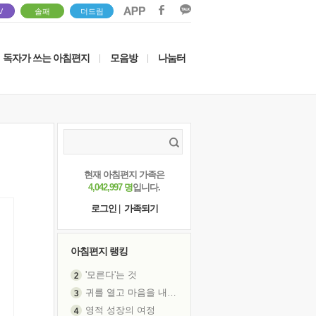
V
솔패
더드림
독자가 쓰는 아침편지
모음방
나눔터
|
|
현재 아침편지 가족은
4,042,997 명
입니다.
로그인
|
가족되기
아침편지 랭킹
'모른다'는 것
귀를 열고 마음을 내어주고
영적 성장의 여정