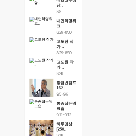
행복한가족
태초고추장
행복한가
여행
담..
여행
24~9/26
8/8
9/24~9/26
건강명상법
내면혁명워
건강명상
..
크..
스..
/9~10/10
8/29~8/30
10/9~10/10
내면혁명워
고도원 작
내면혁명
..
가 ..
크..
/17~10/18
8/29~8/30
10/17~10/18
황금변캠프
고도원 작
황금변캠
7기
가 ..
17기
/30~10/31
8/29
10/30~10/31
통증잡는워
황금변캠프
통증잡는
크숍
16기
크숍
/7~11/8
9/5~9/6
11/7~11/8
내면혁명워
통증잡는워
내면혁명
..
크숍
크..
/12~12/13
9/11~9/12
12/12~12/13
하루명상
[250..
9/19