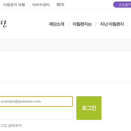
아침편지 여행
아버지센터
BDS
고도원T
재단소개
아침편지는
지난 아침편지
|
|
|
그인 상태유지