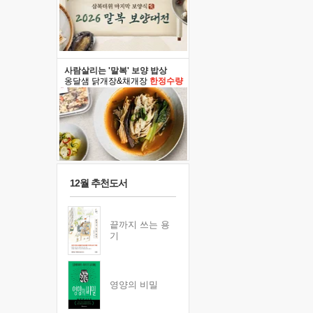
사람살리는 '말복' 보양 밥상
옹달샘 닭개장&채개장
한정수량
12월 추천도서
끝까지 쓰는 용
기
영양의 비밀