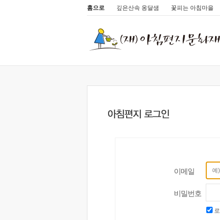
홈으로
깊은산속 옹달샘
꽃피는 아침마을
이메일
비밀번호
로