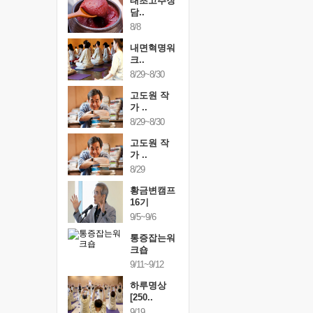
행복한가족
태초고추장
행복한가
여행
담..
여행
24~9/26
8/8
9/24~9/26
건강명상법
내면혁명워
건강명상
..
크..
스..
/9~10/10
8/29~8/30
10/9~10/10
내면혁명워
고도원 작
내면혁명
..
가 ..
크..
/17~10/18
8/29~8/30
10/17~10/18
황금변캠프
고도원 작
황금변캠
7기
가 ..
17기
/30~10/31
8/29
10/30~10/31
통증잡는워
황금변캠프
통증잡는
크숍
16기
크숍
/7~11/8
9/5~9/6
11/7~11/8
내면혁명워
통증잡는워
내면혁명
..
크숍
크..
/12~12/13
9/11~9/12
12/12~12/13
하루명상
[250..
9/19