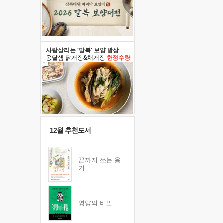
사람살리는 '말복' 보양 밥상
옹달샘 닭개장&채개장
한정수량
12월 추천도서
끝까지 쓰는 용
기
영양의 비밀