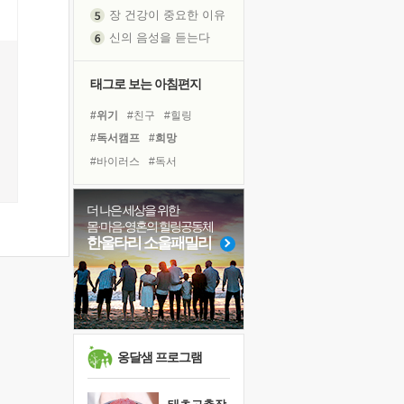
장 건강이 중요한 이유
신의 음성을 듣는다
흙이 된 몸으로 출근하는 여자
극과 극의 양 끝단
태그로 보는 아침편지
내가 '나다움'을 찾는 길
피해 갈 수 없는 사건들
#위기
#친구
#힐링
처음 손을 잡았던 날
#독서캠프
#희망
꿈이 실제가 되는 것
#바이러스
#독서
'말 타는 법'을 먼저
#링컨학교
#아이들
졸업식 사진을 보며
#계획
#유튜브
#명상
더 나은 세상을 위한
몸·마음·영혼의 힐링공동체
아픈 아버지를 위한 공간 설계
#다짐
#극복
#나눔
한울타리 소울패밀리
극심한 변비, 어깨결림, 수면 장애
#비전캠프
#면역력
보고 싶은 어머니
#선택
#건강
#리더
유년 시절의 부산 영도 바다
#사람
#경험
#도움
#삶
못된 꼰대들
거울 속의 나
옹달샘 프로그램
희망이란
'모른다'는 것