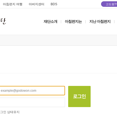
아침편지 여행
아버지센터
BDS
고도원T
재단소개
아침편지는
지난 아침편지
|
|
|
그인 상태유지