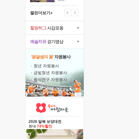
캘린더보기+
힐링허그
사감포옹
>
예술치유
걷기명상
>
'옹달샘의 꽃'
자원봉사
· 청년 자원봉사
· 금빛청년 자원봉사
· 음식연구 자원봉사
2026 말복 보양대전
최대
74%할인