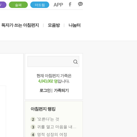
V
솔패
더드림
독자가 쓰는 아침편지
모음방
나눔터
|
|
현재 아침편지 가족은
4,043,002 명
입니다.
로그인
|
가족되기
아침편지 랭킹
'모른다'는 것
귀를 열고 마음을 내어주고
영적 성장의 여정