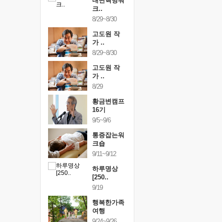
건강명상법
내면혁명워
건강명상
..
크..
스..
/9~10/10
8/29~8/30
10/9~10/10
내면혁명워
고도원 작
내면혁명
..
가 ..
크..
/17~10/18
8/29~8/30
10/17~10/18
황금변캠프
고도원 작
황금변캠
7기
가 ..
17기
/30~10/31
8/29
10/30~10/31
통증잡는워
황금변캠프
통증잡는
크숍
16기
크숍
/7~11/8
9/5~9/6
11/7~11/8
내면혁명워
통증잡는워
내면혁명
..
크숍
크..
/12~12/13
9/11~9/12
12/12~12/13
하루명상
[250..
9/19
행복한가족
여행
9/24~9/26