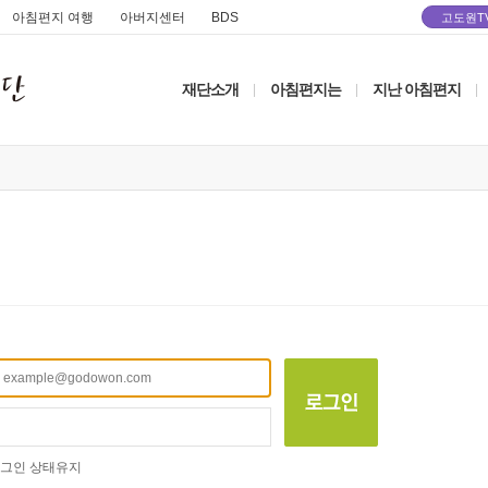
아침편지 여행
아버지센터
BDS
고도원T
재단소개
아침편지는
지난 아침편지
|
|
|
그인 상태유지