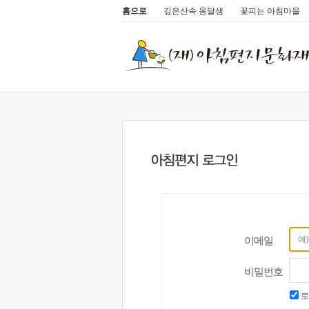
홈으로
깊은산속 옹달샘
꽃피는 아침마을
이메일
비밀번호
로