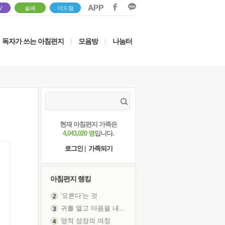
V
솔패
더드림
독자가 쓰는 아침편지
모음방
나눔터
|
|
현재 아침편지 가족은
4,043,020 명
입니다.
로그인
|
가족되기
아침편지 랭킹
'모른다'는 것
귀를 열고 마음을 내어주고
영적 성장의 여정