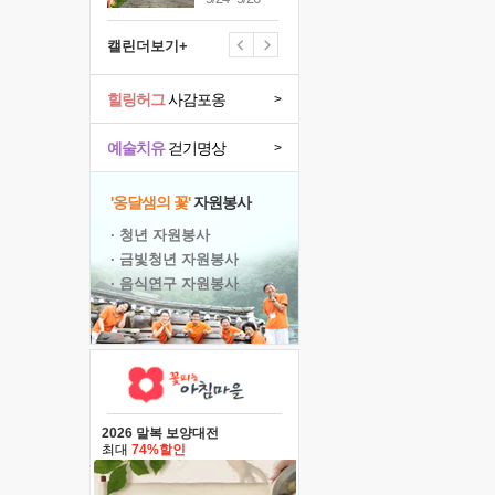
캘린더보기+
힐링허그
사감포옹
>
예술치유
걷기명상
>
'옹달샘의 꽃'
자원봉사
· 청년 자원봉사
· 금빛청년 자원봉사
· 음식연구 자원봉사
2026 말복 보양대전
최대
74%할인