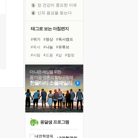
장 건강이 중요한 이유
신의 음성을 듣는다
흙이 된 몸으로 출근하는 여자
극과 극의 양 끝단
태그로 보는 아침편지
내가 '나다움'을 찾는 길
#위기
#명상
#독서캠프
피해 갈 수 없는 사건들
#독서
#나눔
#유튜브
처음 손을 잡았던 날
#사람
#도움
#삶
#힐링
꿈이 실제가 되는 것
#경험
#면역력
'말 타는 법'을 먼저
#비전캠프
#친구
더 나은 세상을 위한
졸업식 사진을 보며
몸·마음·영혼의 힐링공동체
#바이러스
#선택
#극복
극심한 변비, 어깨결림, 수면 장애
한울타리 소울패밀리
#계획
#건강
#링컨학교
아픈 아버지를 위한 공간 설계
#아이들
#리더
#희망
슬럼프
#다짐
보고 싶은 어머니
유년 시절의 부산 영도 바다
못된 꼰대들
옹달샘 프로그램
희망이란
'모른다'는 것