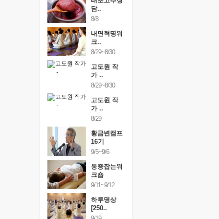
행복한가족
태초고추장
행복한가
여행
담..
여행
24~9/26
8/8
9/24~9/26
건강명상법
내면혁명워
건강명상
..
크..
스..
/9~10/10
8/29~8/30
10/9~10/10
내면혁명워
고도원 작
내면혁명
..
가 ..
크..
/17~10/18
8/29~8/30
10/17~10/18
황금변캠프
고도원 작
황금변캠
7기
가 ..
17기
/30~10/31
8/29
10/30~10/31
통증잡는워
황금변캠프
통증잡는
크숍
16기
크숍
/7~11/8
9/5~9/6
11/7~11/8
내면혁명워
통증잡는워
내면혁명
..
크숍
크..
/12~12/13
9/11~9/12
12/12~12/13
하루명상
[250..
9/19