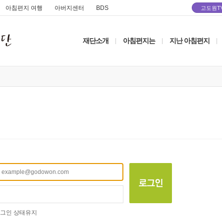
아침편지 여행
아버지센터
BDS
고도원T
재단소개
아침편지는
지난 아침편지
|
|
|
그인 상태유지