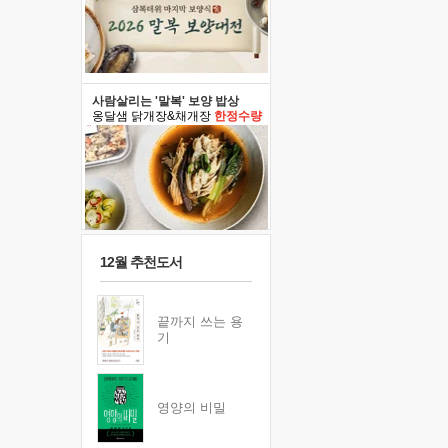
사람살리는 '말복' 보양 밥상
옹달샘 닭개장&채개장
한정수량
12월 추천도서
끝까지 쓰는 용
기
영양의 비밀