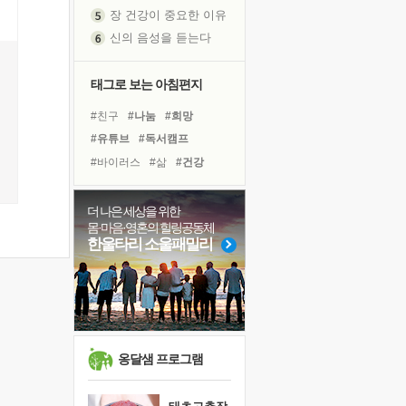
장 건강이 중요한 이유
신의 음성을 듣는다
흙이 된 몸으로 출근하는 여자
극과 극의 양 끝단
태그로 보는 아침편지
내가 '나다움'을 찾는 길
피해 갈 수 없는 사건들
#친구
#나눔
#희망
처음 손을 잡았던 날
#유튜브
#독서캠프
꿈이 실제가 되는 것
#바이러스
#삶
#건강
'말 타는 법'을 먼저
#면역력
#위기
#극복
졸업식 사진을 보며
#아이들
#다짐
#경험
더 나은 세상을 위한
몸·마음·영혼의 힐링공동체
아픈 아버지를 위한 공간 설계
#명상
#계획
#도움
한울타리 소울패밀리
극심한 변비, 어깨결림, 수면 장애
#선택
#독서
#링컨학교
보고 싶은 어머니
#사람
#힐링
#리더
유년 시절의 부산 영도 바다
#비전캠프
못된 꼰대들
거울 속의 나
옹달샘 프로그램
희망이란
'모른다'는 것