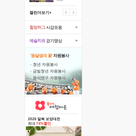
캘린더보기+
힐링허그
사감포옹
>
예술치유
걷기명상
>
'옹달샘의 꽃'
자원봉사
· 청년 자원봉사
· 금빛청년 자원봉사
· 음식연구 자원봉사
2026 말복 보양대전
최대
74%할인