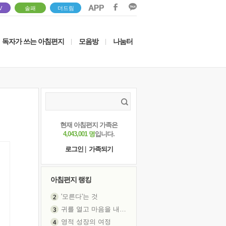
V
솔패
더드림
독자가 쓰는 아침편지
모음방
나눔터
|
|
현재 아침편지 가족은
4,043,001 명
입니다.
로그인
|
가족되기
아침편지 랭킹
'모른다'는 것
귀를 열고 마음을 내어주고
영적 성장의 여정