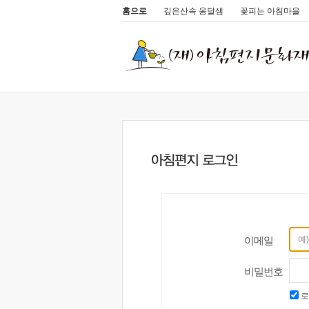
홈으로
깊은산속 옹달샘
꽃피는 아침마을
이메일
비밀번호
로