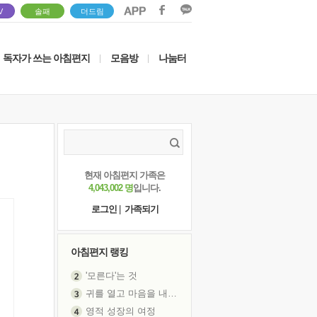
V
솔패
더드림
독자가 쓰는 아침편지
모음방
나눔터
|
|
현재 아침편지 가족은
4,043,002 명
입니다.
로그인
|
가족되기
아침편지 랭킹
'모른다'는 것
귀를 열고 마음을 내어주고
영적 성장의 여정