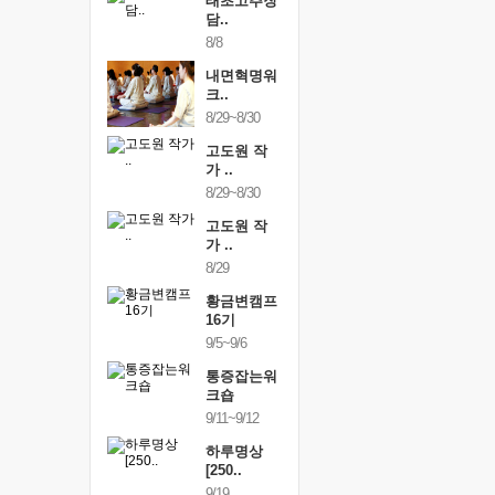
행복한가족
태초고추장
행복한가
여행
담..
여행
24~9/26
8/8
9/24~9/26
건강명상법
내면혁명워
건강명상
..
크..
스..
/9~10/10
8/29~8/30
10/9~10/10
내면혁명워
고도원 작
내면혁명
..
가 ..
크..
/17~10/18
8/29~8/30
10/17~10/18
황금변캠프
고도원 작
황금변캠
7기
가 ..
17기
/30~10/31
8/29
10/30~10/31
통증잡는워
황금변캠프
통증잡는
크숍
16기
크숍
/7~11/8
9/5~9/6
11/7~11/8
내면혁명워
통증잡는워
내면혁명
..
크숍
크..
/12~12/13
9/11~9/12
12/12~12/13
하루명상
[250..
9/19