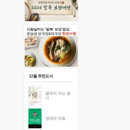
사람살리는 '말복' 보양 밥상
옹달샘 닭개장&채개장
한정수량
12월 추천도서
끝까지 쓰는 용
기
영양의 비밀