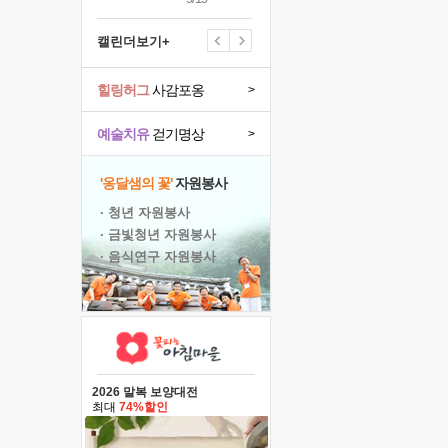
캘린더보기+
힐링허그
사감포옹
>
예술치유
걷기명상
>
'옹달샘의 꽃'
자원봉사
· 청년 자원봉사
· 금빛청년 자원봉사
· 음식연구 자원봉사
2026 말복 보양대전
최대
74%할인