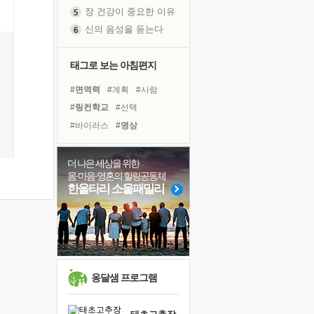
장 건강이 중요한 이유
신의 음성을 듣는다
흙이 된 몸으로 출근하는 여자
극과 극의 양 끝단
태그로 보는 아침편지
내가 '나다움'을 찾는 길
#면역력
#계획
#사람
피해 갈 수 없는 사건들
#링컨학교
#선택
처음 손을 잡았던 날
#바이러스
#명상
꿈이 실제가 되는 것
#비전캠프
#희망
#건강
'말 타는 법'을 먼저
#유튜브
#삶
#도움
졸업식 사진을 보며
더 나은 세상을 위한
몸·마음·영혼의 힐링공동체
#독서캠프
#독서
#위기
아픈 아버지를 위한 공간 설계
한울타리 소울패밀리
#다짐
#아이들
#힐링
극심한 변비, 어깨결림, 수면 장애
#경험
#나눔
#리더
보고 싶은 어머니
유년 시절의 부산 영도 바다
#친구
#극복
못된 꼰대들
거울 속의 나
옹달샘 프로그램
희망이란
'모른다'는 것