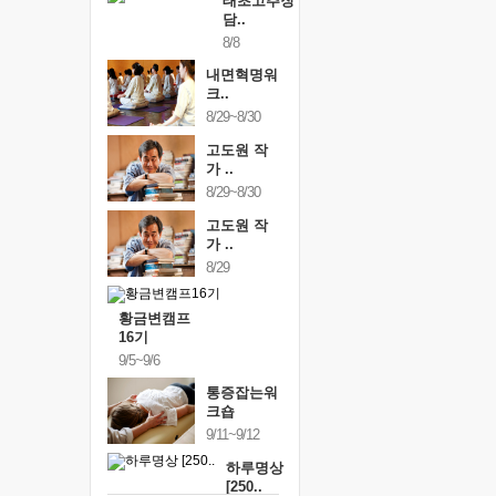
태초고추장
담..
8/8
내면혁명워
크..
8/29~8/30
고도원 작
가 ..
8/29~8/30
고도원 작
가 ..
8/29
황금변캠프
16기
9/5~9/6
통증잡는워
크숍
9/11~9/12
하루명상
[250..