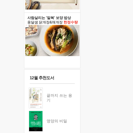
사람살리는 '말복' 보양 밥상
옹달샘 닭개장&채개장
한정수량
12월 추천도서
끝까지 쓰는 용
기
영양의 비밀