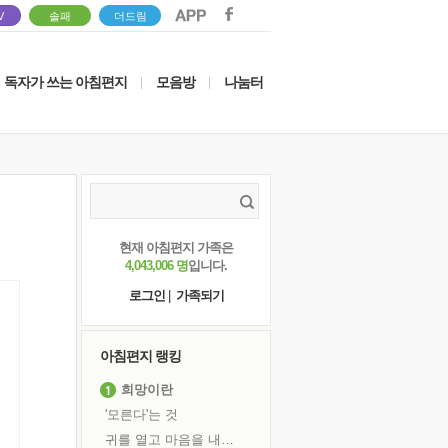
V
솔패
더드림
독자가 쓰는 아침편지
모음방
나눔터
|
|
현재 아침편지 가족은
4,043,006 명
입니다.
로그인
|
가족되기
아침편지 랭킹
희망이란
'모른다'는 것
귀를 열고 마음을 내어주고