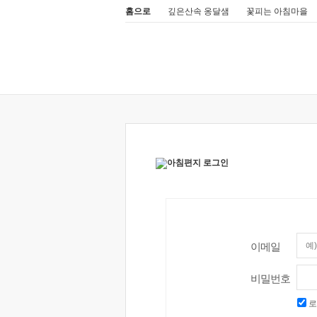
홈으로
깊은산속 옹달샘
꽃피는 아침마을
이메일
비밀번호
로