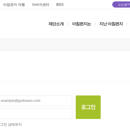
아침편지 여행
아버지센터
BDS
고도원T
재단소개
아침편지는
지난 아침편지
|
|
|
그인 상태유지