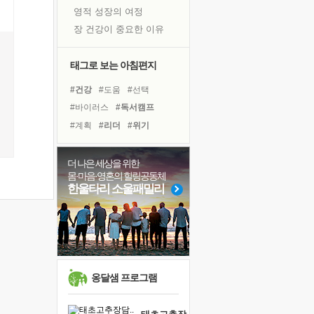
영적 성장의 여정
장 건강이 중요한 이유
신의 음성을 듣는다
흙이 된 몸으로 출근하는 여자
태그로 보는 아침편지
극과 극의 양 끝단
#건강
#도움
#선택
내가 '나다움'을 찾는 길
#바이러스
#독서캠프
피해 갈 수 없는 사건들
#계획
#리더
#위기
처음 손을 잡았던 날
#아이들
#명상
#희망
꿈이 실제가 되는 것
#링컨학교
#나눔
#경험
더 나은 세상을 위한
'말 타는 법'을 먼저
몸·마음·영혼의 힐링공동체
#사람
#독서
#유튜브
졸업식 사진을 보며
한울타리 소울패밀리
#삶
#다짐
#친구
#극복
아픈 아버지를 위한 공간 설계
#힐링
#면역력
극심한 변비, 어깨결림, 수면 장애
#비전캠프
보고 싶은 어머니
유년 시절의 부산 영도 바다
못된 꼰대들
옹달샘 프로그램
거울 속의 나