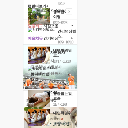
9/19
캘린더보기+
행복한가족
여행
9/24~9/26
힐링허그
사감포옹
>
건강명상법
스..
예술치유
걷기명상
>
10/9~10/10
내면혁명워
'옹달샘의 꽃'
자원봉사
크..
· 청년 자원봉사
10/17~10/18
· 금빛청년 자원봉사
· 음식연구 자원봉사
황금변캠프
17기
10/30~10/31
통증잡는워
크숍
2026 말복 보양대전
11/7~11/8
최대
74%할인
내면혁명워
크..
12/12~12/13