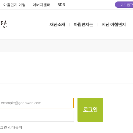
아침편지 여행
아버지센터
BDS
고도원T
재단소개
아침편지는
지난 아침편지
|
|
|
그인 상태유지