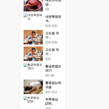
행복한가족
태초고추장
행복한가
여행
담..
여행
24~9/26
8/8
9/24~9/26
건강명상법
내면혁명워
건강명상
..
크..
스..
/9~10/10
8/29~8/30
10/9~10/10
내면혁명워
고도원 작
내면혁명
..
가 ..
크..
/17~10/18
8/29~8/30
10/17~10/18
황금변캠프
고도원 작
황금변캠
7기
가 ..
17기
/30~10/31
8/29
10/30~10/31
통증잡는워
황금변캠프
통증잡는
크숍
16기
크숍
/7~11/8
9/5~9/6
11/7~11/8
내면혁명워
통증잡는워
내면혁명
..
크숍
크..
/12~12/13
9/11~9/12
12/12~12/13
하루명상
[250..
9/19