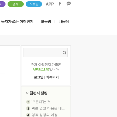
V
솔패
더드림
독자가 쓰는 아침편지
모음방
나눔터
|
|
현재 아침편지 가족은
4,043,011 명
입니다.
로그인
|
가족되기
아침편지 랭킹
'모른다'는 것
귀를 열고 마음을 내어주고
영적 성장의 여정