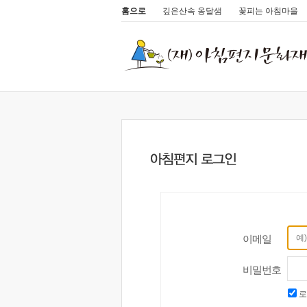
홈으로
깊은산속 옹달샘
꽃피는 아침마을
이메일
비밀번호
로