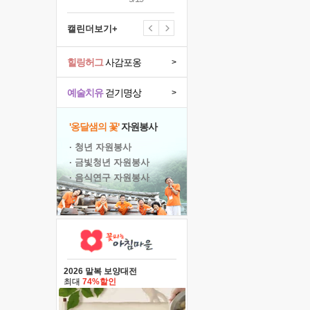
캘린더보기+
힐링허그
사감포옹
>
예술치유
걷기명상
>
'옹달샘의 꽃'
자원봉사
· 청년 자원봉사
· 금빛청년 자원봉사
· 음식연구 자원봉사
2026 말복 보양대전
최대
74%할인