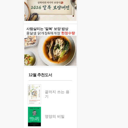
사람살리는 '말복' 보양 밥상
옹달샘 닭개장&채개장
한정수량
12월 추천도서
끝까지 쓰는 용
기
영양의 비밀