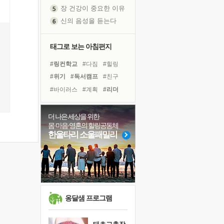
장 건강이 중요한 이유
신의 음성을 듣는다
흙이 된 몸으로 출근하는 여자
극과 극의 양 끝단
태그로 보는 아침편지
내가 '나다움'을 찾는 길
#링컨학교
#다짐
#힐링
피해 갈 수 없는 사건들
#위기
#독서캠프
#친구
처음 손을 잡았던 날
#바이러스
#계획
#리더
꿈이 실제가 되는 것
#삶
#면역력
#도움
'말 타는 법'을 먼저
#희망
#경험
#유튜브
졸업식 사진을 보며
더 나은 세상을 위한
몸·마음·영혼의 힐링공동체
#명상
#비전캠프
#선택
극심한 변비, 어깨결림, 수면 장애
한울타리 소울패밀리
#아이들
#건강
#극복
아픈 아버지를 위한 공간 설계
#사람
#독서
#나눔
슬럼프
보고 싶은 어머니
유년 시절의 부산 영도 바다
못된 꼰대들
옹달샘 프로그램
희망이란
'모른다'는 것