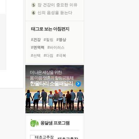
신의 음성을 듣는다
흙이 된 몸으로 출근하는 여자
극과 극의 양 끝단
내가 '나다움'을 찾는 길
태그로 보는 아침편지
피해 갈 수 없는 사건들
#건강
#힐링
#명상
처음 손을 잡았던 날
#면역력
#바이러스
꿈이 실제가 되는 것
#선택
#다짐
#극복
'말 타는 법'을 먼저
#아이들
#나눔
졸업식 사진을 보며
#링컨학교
#독서캠프
더 나은 세상을 위한
아픈 아버지를 위한 공간 설계
몸·마음·영혼의 힐링공동체
#위기
#비전캠프
#리더
극심한 변비, 어깨결림, 수면 장애
한울타리 소울패밀리
#유튜브
#사람
#계획
보고 싶은 어머니
#독서
#도움
#친구
#삶
유년 시절의 부산 영도 바다
#경험
#희망
못된 꼰대들
거울 속의 나
희망이란
옹달샘 프로그램
'모른다'는 것