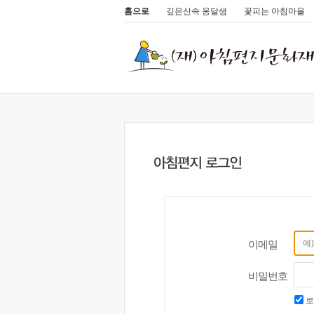
홈으로
깊은산속 옹달샘
꽃피는 아침마을
이메일
비밀번호
로