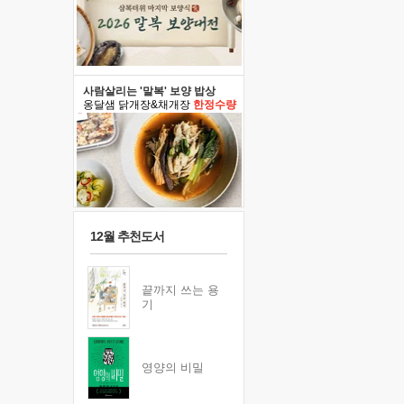
사람살리는 '말복' 보양 밥상
옹달샘 닭개장&채개장
한정수량
12월 추천도서
끝까지 쓰는 용
기
영양의 비밀