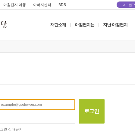
아침편지 여행
아버지센터
BDS
고도원T
재단소개
아침편지는
지난 아침편지
|
|
|
그인 상태유지