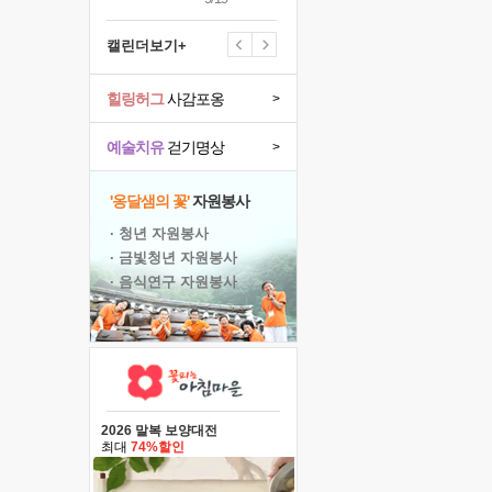
캘린더보기+
힐링허그
사감포옹
>
예술치유
걷기명상
>
'옹달샘의 꽃'
자원봉사
· 청년 자원봉사
· 금빛청년 자원봉사
· 음식연구 자원봉사
2026 말복 보양대전
최대
74%할인