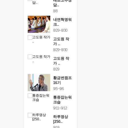
행복한가족
태초고추장
행복한가
여행
담..
여행
24~9/26
8/8
9/24~9/26
건강명상법
내면혁명워
건강명상
..
크..
스..
/9~10/10
8/29~8/30
10/9~10/10
내면혁명워
고도원 작
내면혁명
..
가 ..
크..
/17~10/18
8/29~8/30
10/17~10/18
황금변캠프
고도원 작
황금변캠
7기
가 ..
17기
/30~10/31
8/29
10/30~10/31
통증잡는워
황금변캠프
통증잡는
크숍
16기
크숍
/7~11/8
9/5~9/6
11/7~11/8
내면혁명워
통증잡는워
내면혁명
..
크숍
크..
/12~12/13
9/11~9/12
12/12~12/13
하루명상
[250..
9/19