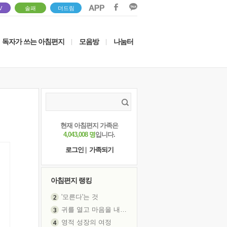
V
솔패
더드림
독자가 쓰는 아침편지
모음방
나눔터
|
|
현재 아침편지 가족은
4,043,008 명
입니다.
로그인
|
가족되기
아침편지 랭킹
귀를 열고 마음을 내어주고
영적 성장의 여정
장 건강이 중요한 이유