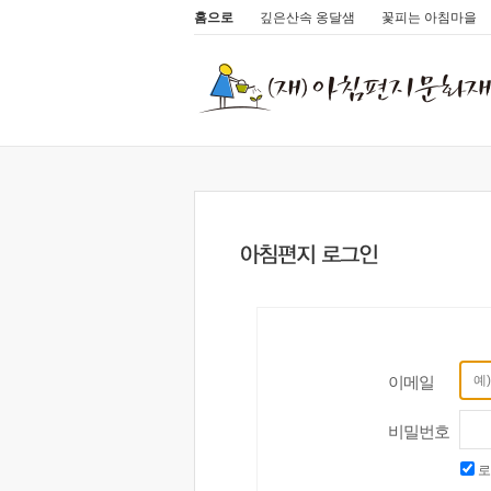
홈으로
깊은산속 옹달샘
꽃피는 아침마을
이메일
비밀번호
로