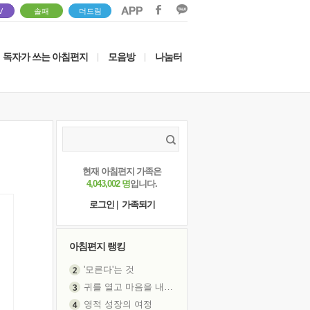
V
솔패
더드림
독자가 쓰는 아침편지
모음방
나눔터
|
|
현재 아침편지 가족은
4,043,002 명
입니다.
로그인
|
가족되기
아침편지 랭킹
'모른다'는 것
귀를 열고 마음을 내어주고
영적 성장의 여정