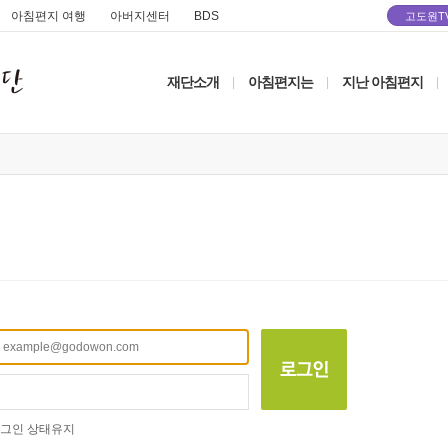
아침편지 여행
아버지센터
BDS
고도원T
재단소개
아침편지는
지난 아침편지
|
|
|
그인 상태유지