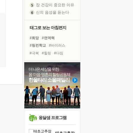
장 건강이 중요한 이유
신의 음성을 듣는다
흙이 된 몸으로 출근하는 여자
극과 극의 양 끝단
태그로 보는 아침편지
내가 '나다움'을 찾는 길
#희망
#면역력
피해 갈 수 없는 사건들
#링컨학교
#바이러스
처음 손을 잡았던 날
#극복
#힐링
#다짐
꿈이 실제가 되는 것
#위기
#선택
#경험
'말 타는 법'을 먼저
#친구
#도움
#유튜브
졸업식 사진을 보며
더 나은 세상을 위한
몸·마음·영혼의 힐링공동체
#아이들
#사람
#건강
아픈 아버지를 위한 공간 설계
한울타리 소울패밀리
#삶
#독서
#비전캠프
극심한 변비, 어깨결림, 수면 장애
#독서캠프
#계획
#리더
보고 싶은 어머니
#나눔
#명상
유년 시절의 부산 영도 바다
못된 꼰대들
거울 속의 나
옹달샘 프로그램
희망이란
'모른다'는 것