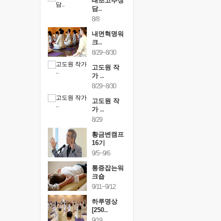
행복한가족
태초고추장
행복한가
여행
담..
여행
24~9/26
8/8
9/24~9/26
건강명상법
내면혁명워
건강명상
..
크..
스..
/9~10/10
8/29~8/30
10/9~10/10
내면혁명워
고도원 작
내면혁명
..
가 ..
크..
/17~10/18
8/29~8/30
10/17~10/18
황금변캠프
고도원 작
황금변캠
7기
가 ..
17기
/30~10/31
8/29
10/30~10/31
통증잡는워
황금변캠프
통증잡는
크숍
16기
크숍
/7~11/8
9/5~9/6
11/7~11/8
내면혁명워
통증잡는워
내면혁명
..
크숍
크..
/12~12/13
9/11~9/12
12/12~12/13
하루명상
[250..
9/19