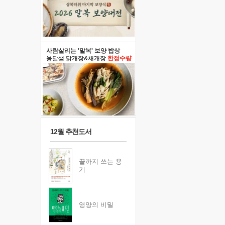
사람살리는 '말복' 보양 밥상
옹달샘 닭개장&채개장
한정수량
12월 추천도서
끝까지 쓰는 용
기
영양의 비밀