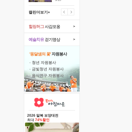
캘린더보기+
힐링허그
사감포옹
>
예술치유
걷기명상
>
'옹달샘의 꽃'
자원봉사
· 청년 자원봉사
· 금빛청년 자원봉사
· 음식연구 자원봉사
2026 말복 보양대전
최대
74%할인