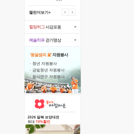
캘린더보기+
힐링허그
사감포옹
>
예술치유
걷기명상
>
'옹달샘의 꽃'
자원봉사
· 청년 자원봉사
· 금빛청년 자원봉사
· 음식연구 자원봉사
2026 말복 보양대전
최대
74%할인