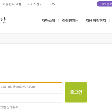
아침편지 여행
아버지센터
BDS
고도원T
재단소개
아침편지는
지난 아침편지
|
|
|
그인 상태유지