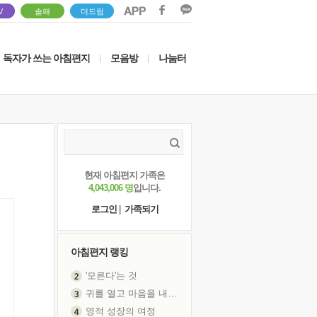
V
솔패
더드림
독자가 쓰는 아침편지
모음방
나눔터
|
|
현재 아침편지 가족은
4,043,006 명
입니다.
로그인
|
가족되기
아침편지 랭킹
'모른다'는 것
귀를 열고 마음을 내어주고
영적 성장의 여정