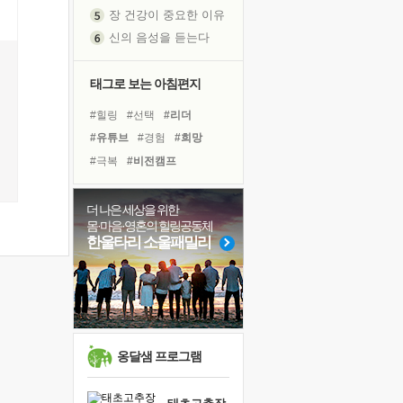
장 건강이 중요한 이유
신의 음성을 듣는다
흙이 된 몸으로 출근하는 여자
극과 극의 양 끝단
태그로 보는 아침편지
내가 '나다움'을 찾는 길
#힐링
#선택
#리더
피해 갈 수 없는 사건들
#유튜브
#경험
#희망
처음 손을 잡았던 날
#극복
#비전캠프
꿈이 실제가 되는 것
#바이러스
#독서
'말 타는 법'을 먼저
#아이들
#도움
더 나은 세상을 위한
졸업식 사진을 보며
몸·마음·영혼의 힐링공동체
#독서캠프
#명상
#다짐
아픈 아버지를 위한 공간 설계
한울타리 소울패밀리
#건강
#삶
#친구
#사람
극심한 변비, 어깨결림, 수면 장애
#링컨학교
#위기
#나눔
보고 싶은 어머니
#계획
#면역력
유년 시절의 부산 영도 바다
못된 꼰대들
거울 속의 나
옹달샘 프로그램
희망이란
'모른다'는 것