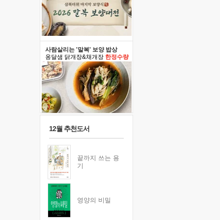
사람살리는 '말복' 보양 밥상
옹달샘 닭개장&채개장
한정수량
12월 추천도서
끝까지 쓰는 용
기
영양의 비밀