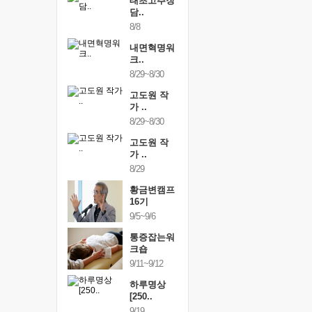
행복한가족
태초고추장
행복한가
여행
담..
여행
24~9/26
8/8
9/24~9/26
건강명상법
내면혁명워
건강명상
..
크..
스..
/9~10/10
8/29~8/30
10/9~10/10
내면혁명워
고도원 작
내면혁명
..
가 ..
크..
/17~10/18
8/29~8/30
10/17~10/18
황금변캠프
고도원 작
황금변캠
7기
가 ..
17기
/30~10/31
8/29
10/30~10/31
통증잡는워
황금변캠프
통증잡는
크숍
16기
크숍
/7~11/8
9/5~9/6
11/7~11/8
내면혁명워
통증잡는워
내면혁명
..
크숍
크..
/12~12/13
9/11~9/12
12/12~12/13
하루명상
[250..
9/19