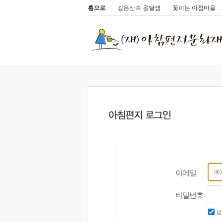
홈으로
깊은산속 옹달샘
꽃피는 아침마을
이메일
비밀번호
로