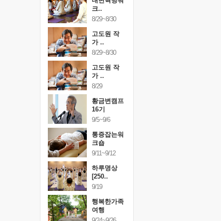
건강명상법
내면혁명워
건강명상
..
크..
스..
/9~10/10
8/29~8/30
10/9~10/10
내면혁명워
고도원 작
내면혁명
..
가 ..
크..
/17~10/18
8/29~8/30
10/17~10/18
황금변캠프
고도원 작
황금변캠
7기
가 ..
17기
/30~10/31
8/29
10/30~10/31
통증잡는워
황금변캠프
통증잡는
크숍
16기
크숍
/7~11/8
9/5~9/6
11/7~11/8
내면혁명워
통증잡는워
내면혁명
..
크숍
크..
/12~12/13
9/11~9/12
12/12~12/13
하루명상
[250..
9/19
행복한가족
여행
9/24~9/26