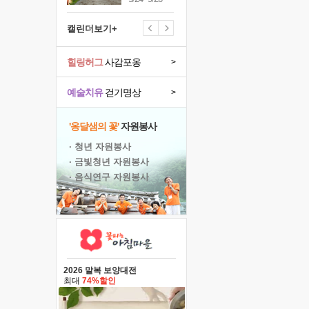
캘린더보기+
힐링허그
사감포옹
>
예술치유
걷기명상
>
'옹달샘의 꽃'
자원봉사
· 청년 자원봉사
· 금빛청년 자원봉사
· 음식연구 자원봉사
2026 말복 보양대전
최대
74%할인