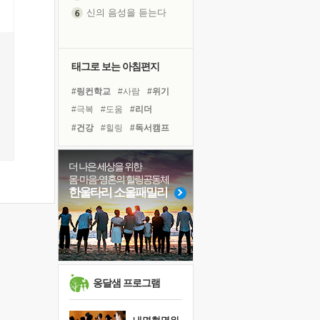
신의 음성을 듣는다
흙이 된 몸으로 출근하는 여자
극과 극의 양 끝단
내가 '나다움'을 찾는 길
태그로 보는 아침편지
피해 갈 수 없는 사건들
#링컨학교
#사람
#위기
처음 손을 잡았던 날
#극복
#도움
#리더
꿈이 실제가 되는 것
#건강
#힐링
#독서캠프
'말 타는 법'을 먼저
#희망
#경험
#유튜브
졸업식 사진을 보며
#나눔
#다짐
#바이러스
더 나은 세상을 위한
극심한 변비, 어깨결림, 수면 장애
몸·마음·영혼의 힐링공동체
#독서
#명상
#선택
아픈 아버지를 위한 공간 설계
한울타리 소울패밀리
#비전캠프
#면역력
슬럼프
#계획
#친구
#삶
보고 싶은 어머니
#아이들
유년 시절의 부산 영도 바다
못된 꼰대들
희망이란
옹달샘 프로그램
'모른다'는 것