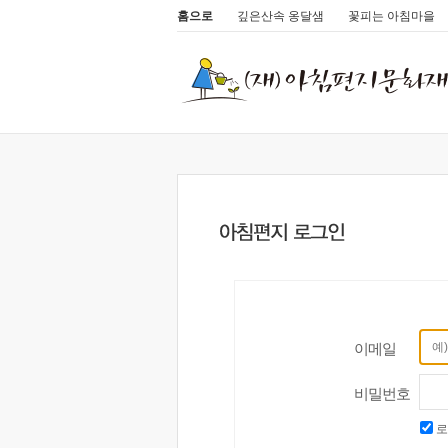
홈으로
깊은산속 옹달샘
꽃피는 아침마을
이메일
비밀번호
로