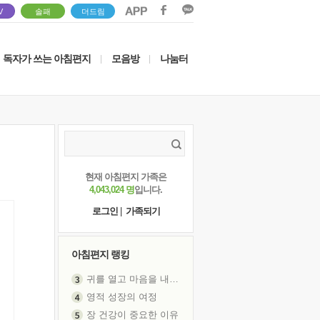
V
솔패
더드림
독자가 쓰는 아침편지
모음방
나눔터
|
|
현재 아침편지 가족은
4,043,024 명
입니다.
로그인
|
가족되기
아침편지 랭킹
귀를 열고 마음을 내어주고
영적 성장의 여정
장 건강이 중요한 이유