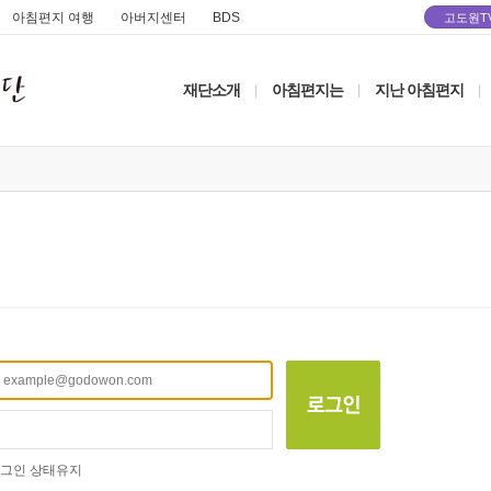
아침편지 여행
아버지센터
BDS
고도원T
재단소개
아침편지는
지난 아침편지
|
|
|
그인 상태유지