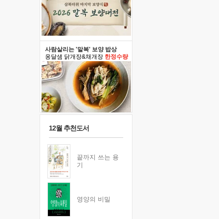
사람살리는 '말복' 보양 밥상
옹달샘 닭개장&채개장
한정수량
12월 추천도서
끝까지 쓰는 용
기
영양의 비밀