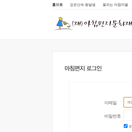
홈으로
깊은산속 옹달샘
꽃피는 아침마을
이메일
비밀번호
로