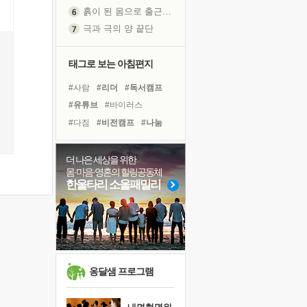
흙이 된 몸으로 출근하는 여자
극과 극의 양 끝단
내가 '나다움'을 찾는 길
피해 갈 수 없는 사건들
태그로 보는 아침편지
처음 손을 잡았던 날
#사람
#리더
#독서캠프
꿈이 실제가 되는 것
#유튜브
#바이러스
'말 타는 법'을 먼저
#다짐
#비전캠프
#나눔
졸업식 사진을 보며
#링컨학교
#계획
극심한 변비, 어깨결림, 수면 장애
#면역력
#힐링
#건강
더 나은 세상을 위한
아픈 아버지를 위한 공간 설계
몸·마음·영혼의 힐링공동체
#삶
#친구
#독서
#선택
슬럼프
한울타리 소울패밀리
#위기
#도움
#아이들
보고 싶은 어머니
#경험
#희망
#명상
유년 시절의 부산 영도 바다
#극복
못된 꼰대들
너무 황홀한 꽃들이여!
희망이란
옹달샘 프로그램
'모른다'는 것