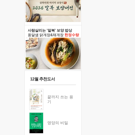
사람살리는 '말복' 보양 밥상
옹달샘 닭개장&채개장
한정수량
12월 추천도서
끝까지 쓰는 용
기
영양의 비밀