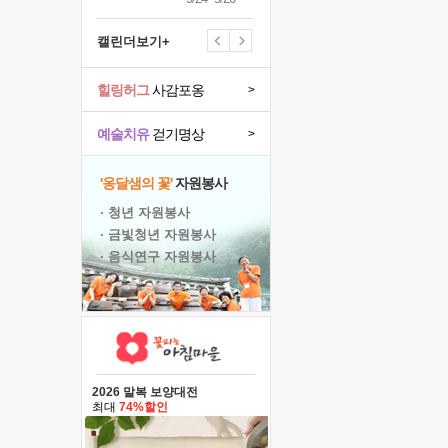
캘린더보기+
힐링허그
사감포옹
>
예술치유
걷기명상
>
'옹달샘의 꽃'
자원봉사
· 청년 자원봉사
· 금빛청년 자원봉사
· 음식연구 자원봉사
2026 말복 보양대전
최대
74%할인