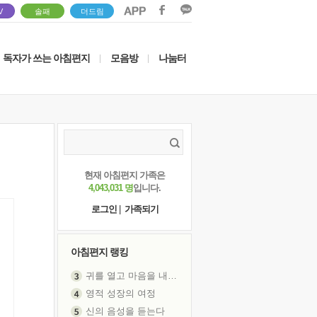
V
솔패
더드림
독자가 쓰는 아침편지
모음방
나눔터
|
|
현재 아침편지 가족은
4,043,031 명
입니다.
로그인
|
가족되기
아침편지 랭킹
귀를 열고 마음을 내어주고
영적 성장의 여정
신의 음성을 듣는다