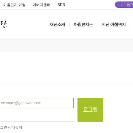
아침편지 여행
아버지센터
BDS
고도원T
재단소개
아침편지는
지난 아침편지
|
|
|
그인 상태유지