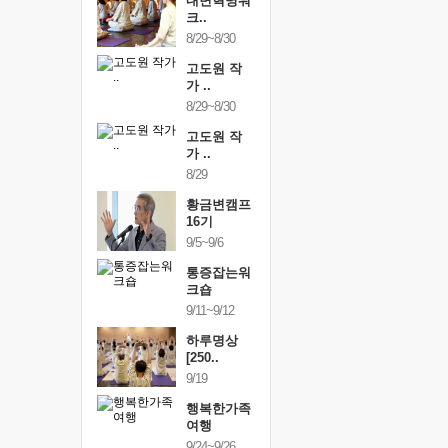
건강명상법
내면혁명워
건강명상
..
크..
스..
/9~10/10
8/29~8/30
10/9~10/10
내면혁명워
고도원 작
내면혁명
..
가 ..
크..
/17~10/18
8/29~8/30
10/17~10/18
황금변캠프
고도원 작
황금변캠
7기
가 ..
17기
/30~10/31
8/29
10/30~10/31
통증잡는워
황금변캠프
통증잡는
크숍
16기
크숍
/7~11/8
9/5~9/6
11/7~11/8
내면혁명워
통증잡는워
내면혁명
..
크숍
크..
/12~12/13
9/11~9/12
12/12~12/13
하루명상
[250..
9/19
행복한가족
여행
9/24~9/26