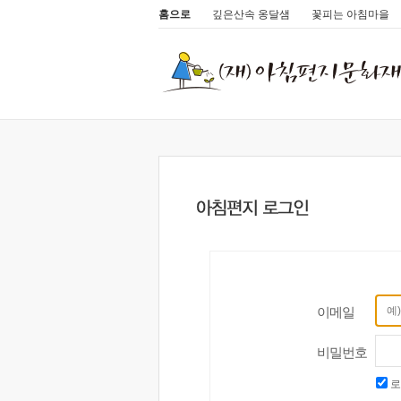
홈으로
깊은산속 옹달샘
꽃피는 아침마을
이메일
비밀번호
로