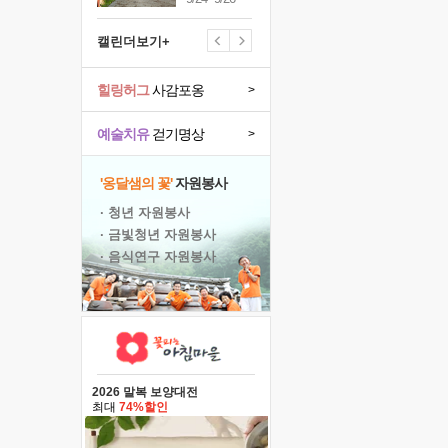
캘린더보기+
힐링허그
사감포옹
>
예술치유
걷기명상
>
'옹달샘의 꽃'
자원봉사
· 청년 자원봉사
· 금빛청년 자원봉사
· 음식연구 자원봉사
2026 말복 보양대전
최대
74%할인