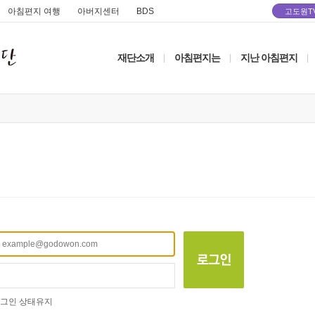
아침편지 여행
아버지센터
BDS
고도원T
재단소개
아침편지는
지난 아침편지
|
|
|
그인 상태유지