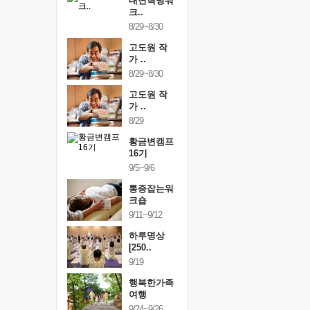
건강명상법
내면혁명워
건강명상
..
크..
스..
/9~10/10
8/29~8/30
10/9~10/10
내면혁명워
고도원 작
내면혁명
..
가 ..
크..
/17~10/18
8/29~8/30
10/17~10/18
황금변캠프
고도원 작
황금변캠
7기
가 ..
17기
/30~10/31
8/29
10/30~10/31
통증잡는워
황금변캠프
통증잡는
크숍
16기
크숍
/7~11/8
9/5~9/6
11/7~11/8
내면혁명워
통증잡는워
내면혁명
..
크숍
크..
/12~12/13
9/11~9/12
12/12~12/13
하루명상
[250..
9/19
행복한가족
여행
9/24~9/26