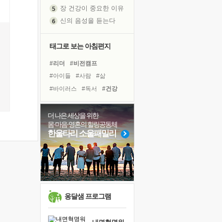
장 건강이 중요한 이유
신의 음성을 듣는다
흙이 된 몸으로 출근하는 여자
극과 극의 양 끝단
태그로 보는 아침편지
내가 '나다움'을 찾는 길
#리더
#비전캠프
피해 갈 수 없는 사건들
#아이들
#사람
#삶
처음 손을 잡았던 날
#바이러스
#독서
#건강
꿈이 실제가 되는 것
#링컨학교
#명상
#극복
'말 타는 법'을 먼저
#힐링
#친구
#경험
졸업식 사진을 보며
더 나은 세상을 위한
몸·마음·영혼의 힐링공동체
극심한 변비, 어깨결림, 수면 장애
#도움
#나눔
#독서캠프
한울타리 소울패밀리
아픈 아버지를 위한 공간 설계
#위기
#계획
#희망
슬럼프
#다짐
#선택
#면역력
보고 싶은 어머니
#유튜브
유년 시절의 부산 영도 바다
못된 꼰대들
옹달샘 프로그램
희망이란
'모른다'는 것