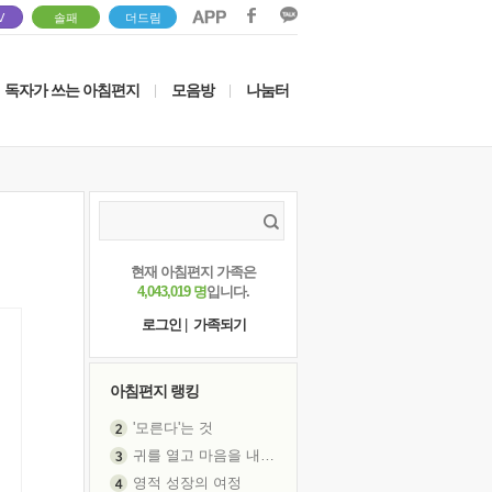
V
솔패
더드림
독자가 쓰는 아침편지
모음방
나눔터
|
|
현재 아침편지 가족은
4,043,019 명
입니다.
로그인
|
가족되기
아침편지 랭킹
'모른다'는 것
귀를 열고 마음을 내어주고
영적 성장의 여정