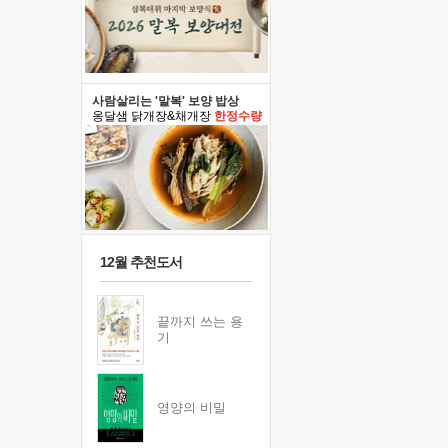
사람살리는 '말복' 보양 밥상
옹달샘 닭개장&채개장
한정수량
12월 추천도서
끝까지 쓰는 용
기
영양의 비밀