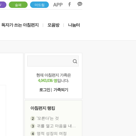
V
솔패
더드림
독자가 쓰는 아침편지
모음방
나눔터
|
|
현재 아침편지 가족은
4,043,036 명
입니다.
로그인
|
가족되기
아침편지 랭킹
'모른다'는 것
귀를 열고 마음을 내어주고
영적 성장의 여정