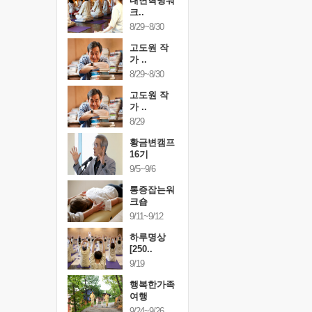
건강명상법
내면혁명워
건강명상
..
크..
스..
/9~10/10
8/29~8/30
10/9~10/10
내면혁명워
고도원 작
내면혁명
..
가 ..
크..
/17~10/18
8/29~8/30
10/17~10/18
황금변캠프
고도원 작
황금변캠
7기
가 ..
17기
/30~10/31
8/29
10/30~10/31
통증잡는워
황금변캠프
통증잡는
크숍
16기
크숍
/7~11/8
9/5~9/6
11/7~11/8
내면혁명워
통증잡는워
내면혁명
..
크숍
크..
/12~12/13
9/11~9/12
12/12~12/13
하루명상
[250..
9/19
행복한가족
여행
9/24~9/26