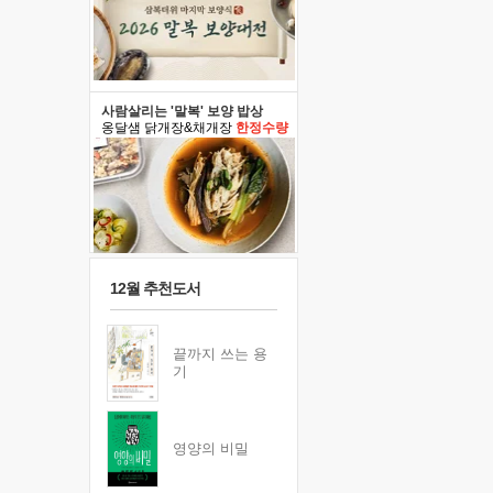
사람살리는 '말복' 보양 밥상
옹달샘 닭개장&채개장
한정수량
12월 추천도서
끝까지 쓰는 용
기
영양의 비밀