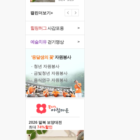
캘린더보기+
힐링허그
사감포옹
>
예술치유
걷기명상
>
'옹달샘의 꽃'
자원봉사
· 청년 자원봉사
· 금빛청년 자원봉사
· 음식연구 자원봉사
2026 말복 보양대전
최대
74%할인