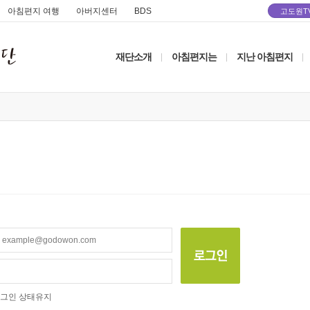
아침편지 여행
아버지센터
BDS
고도원T
재단소개
아침편지는
지난 아침편지
|
|
|
그인 상태유지