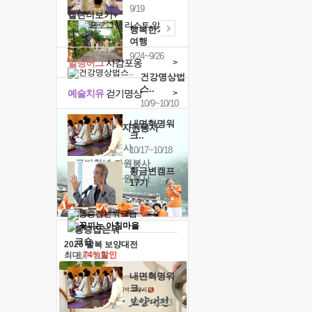
9/19
캘린더보기+
행복한가족
여행
9/24~9/26
힐링허그
사감포옹
>
건강명상법
스..
예술치유
걷기명상
>
10/9~10/10
내면혁명워
'옹달샘의 꽃'
자원봉사
크..
· 청년 자원봉사
10/17~10/18
· 금빛청년 자원봉사
황금변캠프
· 음식연구 자원봉사
17기
10/30~10/31
통증잡는워
크숍
2026 말복 보양대전
최대
74%할인
11/7~11/8
내면혁명워
크..
12/12~12/13