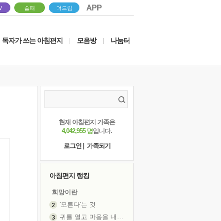
V
솔패
더드림
독자가 쓰는 아침편지
모음방
나눔터
|
|
현재 아침편지 가족은
4,042,955 명
입니다.
로그인
|
가족되기
아침편지 랭킹
희망이란
'모른다'는 것
귀를 열고 마음을 내어주고