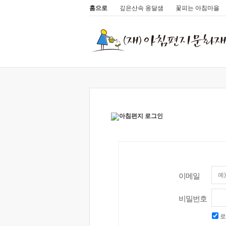
홈으로
깊은산속 옹달샘
꽃피는 아침마을
이메일
비밀번호
로