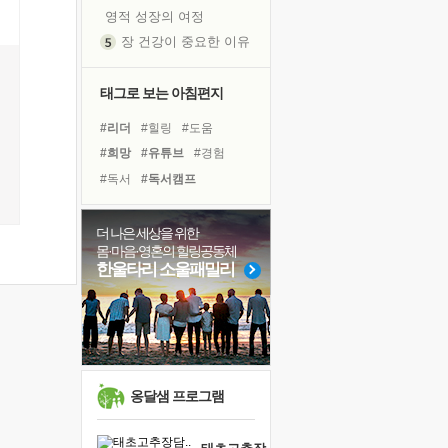
영적 성장의 여정
장 건강이 중요한 이유
신의 음성을 듣는다
흙이 된 몸으로 출근하는 여자
태그로 보는 아침편지
극과 극의 양 끝단
#리더
#힐링
#도움
내가 '나다움'을 찾는 길
#희망
#유튜브
#경험
피해 갈 수 없는 사건들
#독서
#독서캠프
처음 손을 잡았던 날
#바이러스
#비전캠프
꿈이 실제가 되는 것
#나눔
#다짐
#아이들
더 나은 세상을 위한
'말 타는 법'을 먼저
몸·마음·영혼의 힐링공동체
#건강
#선택
#위기
아픈 아버지를 위한 공간 설계
한울타리 소울패밀리
#면역력
#명상
졸업식 사진을 보며
#링컨학교
#친구
#사람
극심한 변비, 어깨결림, 수면 장애
#삶
#계획
#극복
보고 싶은 어머니
마음이 멈춰 버린 곳
유년 시절의 부산 영도 바다
옹달샘 프로그램
못된 꼰대들