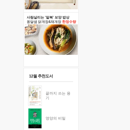
사람살리는 '말복' 보양 밥상
옹달샘 닭개장&채개장
한정수량
12월 추천도서
끝까지 쓰는 용
기
영양의 비밀