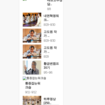
태초고추장
담..
8/8
내면혁명워
크..
8/29~8/30
고도원 작
가 ..
8/29~8/30
고도원 작
가 ..
8/29
황금변캠프
16기
9/5~9/6
통증잡는워
크숍
9/11~9/12
하루명상
[250..