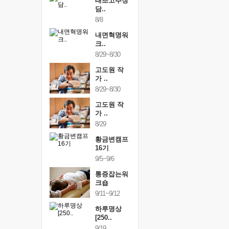
행복한가족
태초고추장
행복한가
여행
담..
여행
24~9/26
8/8
9/24~9/26
건강명상법
내면혁명워
건강명상
..
크..
스..
/9~10/10
8/29~8/30
10/9~10/10
내면혁명워
고도원 작
내면혁명
..
가 ..
크..
/17~10/18
8/29~8/30
10/17~10/18
황금변캠프
고도원 작
황금변캠
7기
가 ..
17기
/30~10/31
8/29
10/30~10/31
통증잡는워
황금변캠프
통증잡는
크숍
16기
크숍
/7~11/8
9/5~9/6
11/7~11/8
내면혁명워
통증잡는워
내면혁명
..
크숍
크..
/12~12/13
9/11~9/12
12/12~12/13
하루명상
[250..
9/19