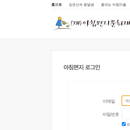
홈으로
깊은산속 옹달샘
꽃피는 아침마을
이메일
비밀번호
로