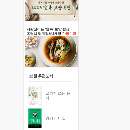
사람살리는 '말복' 보양 밥상
옹달샘 닭개장&채개장
한정수량
12월 추천도서
끝까지 쓰는 용
기
영양의 비밀