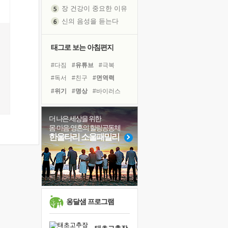
신의 음성을 듣는다
흙이 된 몸으로 출근하는 여자
극과 극의 양 끝단
태그로 보는 아침편지
내가 '나다움'을 찾는 길
피해 갈 수 없는 사건들
#다짐
#유튜브
#극복
처음 손을 잡았던 날
#독서
#친구
#면역력
꿈이 실제가 되는 것
#위기
#명상
#바이러스
'말 타는 법'을 먼저
#나눔
#건강
#비전캠프
졸업식 사진을 보며
#도움
#희망
#경험
더 나은 세상을 위한
아픈 아버지를 위한 공간 설계
몸·마음·영혼의 힐링공동체
#독서캠프
#사람
한울타리 소울패밀리
극심한 변비, 어깨결림, 수면 장애
#아이들
#삶
#선택
보고 싶은 어머니
#링컨학교
#힐링
#계획
유년 시절의 부산 영도 바다
#리더
못된 꼰대들
거울 속의 나
옹달샘 프로그램
희망이란
'모른다'는 것