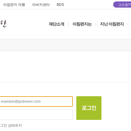
아침편지 여행
아버지센터
BDS
고도원T
재단소개
아침편지는
지난 아침편지
|
|
|
그인 상태유지