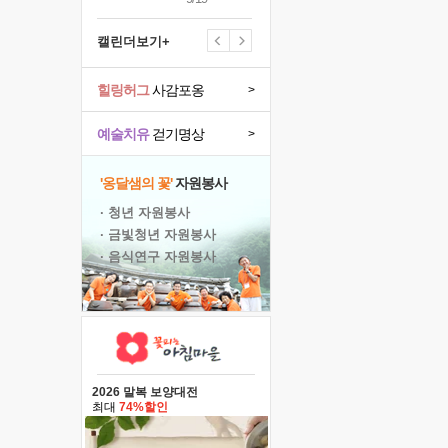
캘린더보기+
힐링허그
사감포옹
>
예술치유
걷기명상
>
'옹달샘의 꽃'
자원봉사
· 청년 자원봉사
· 금빛청년 자원봉사
· 음식연구 자원봉사
2026 말복 보양대전
최대
74%할인