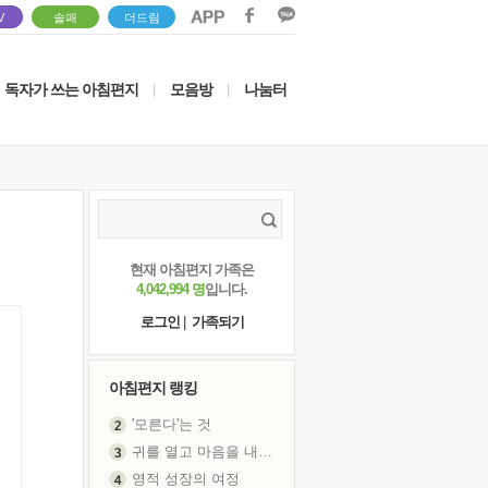
V
솔패
더드림
독자가 쓰는 아침편지
모음방
나눔터
|
|
현재 아침편지 가족은
4,042,994 명
입니다.
로그인
|
가족되기
아침편지 랭킹
'모른다'는 것
귀를 열고 마음을 내어주고
영적 성장의 여정
장 건강이 중요한 이유