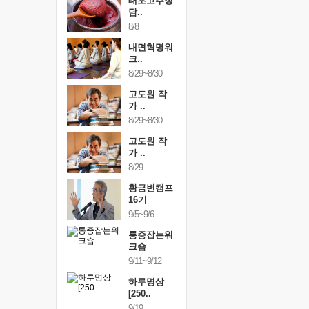
행복한가족
태초고추장
행복한가
여행
담..
여행
24~9/26
8/8
9/24~9/26
건강명상법
내면혁명워
건강명상
..
크..
스..
/9~10/10
8/29~8/30
10/9~10/10
내면혁명워
고도원 작
내면혁명
..
가 ..
크..
/17~10/18
8/29~8/30
10/17~10/18
황금변캠프
고도원 작
황금변캠
7기
가 ..
17기
/30~10/31
8/29
10/30~10/31
통증잡는워
황금변캠프
통증잡는
크숍
16기
크숍
/7~11/8
9/5~9/6
11/7~11/8
내면혁명워
통증잡는워
내면혁명
..
크숍
크..
/12~12/13
9/11~9/12
12/12~12/13
하루명상
[250..
9/19