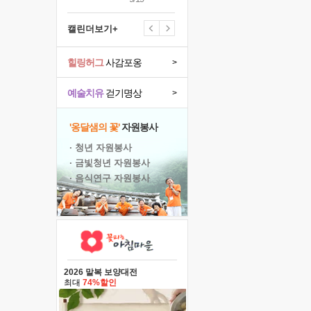
캘린더보기+
힐링허그
사감포옹
>
예술치유
걷기명상
>
'옹달샘의 꽃'
자원봉사
· 청년 자원봉사
· 금빛청년 자원봉사
· 음식연구 자원봉사
2026 말복 보양대전
최대
74%할인