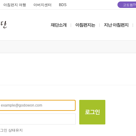
아침편지 여행
아버지센터
BDS
고도원T
재단소개
아침편지는
지난 아침편지
|
|
|
그인 상태유지