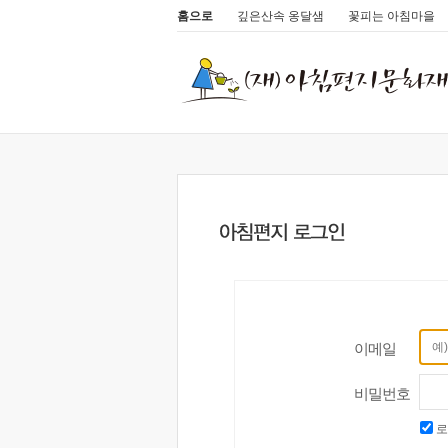
홈으로
깊은산속 옹달샘
꽃피는 아침마을
이메일
비밀번호
로