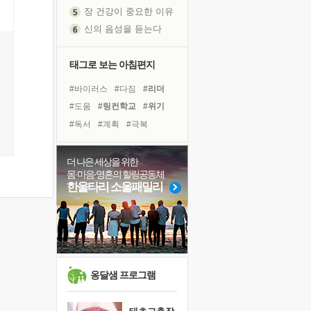
신의 음성을 듣는다
흙이 된 몸으로 출근하는 여자
극과 극의 양 끝단
태그로 보는 아침편지
내가 '나다움'을 찾는 길
피해 갈 수 없는 사건들
#바이러스
#다짐
#리더
처음 손을 잡았던 날
#도움
#링컨학교
#위기
꿈이 실제가 되는 것
#독서
#계획
#극복
'말 타는 법'을 먼저
#사람
#명상
#친구
졸업식 사진을 보며
#선택
#건강
#삶
#경험
더 나은 세상을 위한
아픈 아버지를 위한 공간 설계
몸·마음·영혼의 힐링공동체
#나눔
#비전캠프
#희망
한울타리 소울패밀리
극심한 변비, 어깨결림, 수면 장애
#독서캠프
#면역력
보고 싶은 어머니
#힐링
#아이들
#유튜브
유년 시절의 부산 영도 바다
못된 꼰대들
거울 속의 나
옹달샘 프로그램
희망이란
'모른다'는 것