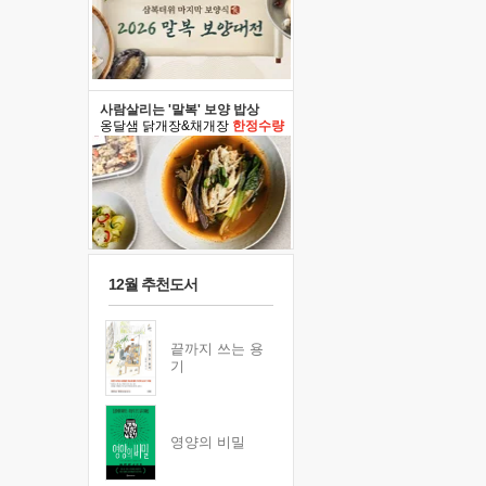
사람살리는 '말복' 보양 밥상
옹달샘 닭개장&채개장
한정수량
12월 추천도서
끝까지 쓰는 용
기
영양의 비밀