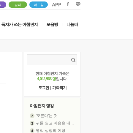
V
솔패
더드림
독자가 쓰는 아침편지
모음방
나눔터
|
|
현재 아침편지 가족은
4,042,966 명
입니다.
로그인
|
가족되기
아침편지 랭킹
'모른다'는 것
귀를 열고 마음을 내어주고
영적 성장의 여정
장 건강이 중요한 이유