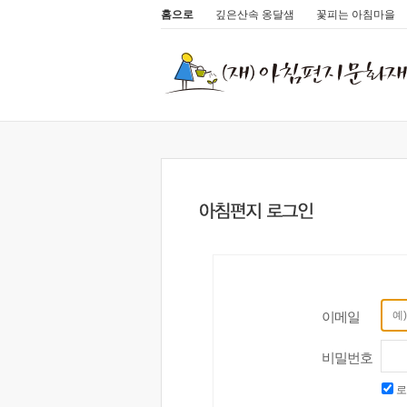
홈으로
깊은산속 옹달샘
꽃피는 아침마을
이메일
비밀번호
로