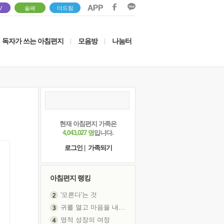
V
솔패
더드림
독자가 쓰는 아침편지
모음방
나눔터
|
|
현재 아침편지 가족은
4,043,027 명
입니다.
로그인
|
가족되기
아침편지 랭킹
'모른다'는 것
귀를 열고 마음을 내어주고
영적 성장의 여정