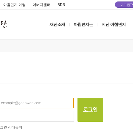
아침편지 여행
아버지센터
BDS
고도원T
재단소개
아침편지는
지난 아침편지
|
|
|
그인 상태유지