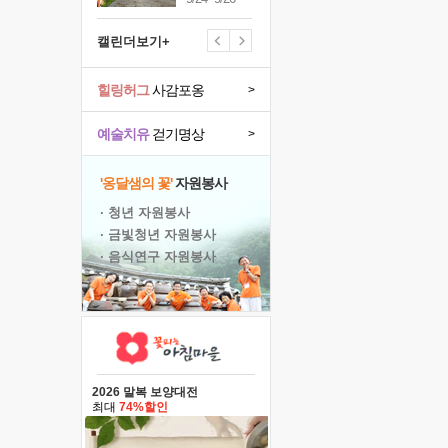
캘린더보기+
힐링허그
사감포옹
>
예술치유
걷기명상
>
'옹달샘의 꽃'
자원봉사
· 청년 자원봉사
· 금빛청년 자원봉사
· 음식연구 자원봉사
2026 말복 보양대전
최대
74%할인