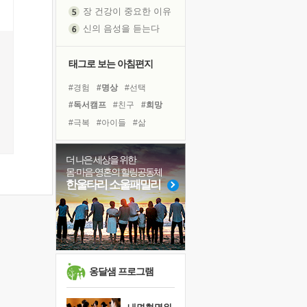
장 건강이 중요한 이유
신의 음성을 듣는다
흙이 된 몸으로 출근하는 여자
극과 극의 양 끝단
태그로 보는 아침편지
내가 '나다움'을 찾는 길
#경험
#명상
#선택
피해 갈 수 없는 사건들
#독서캠프
#친구
#희망
처음 손을 잡았던 날
#극복
#아이들
#삶
꿈이 실제가 되는 것
#리더
#사람
#계획
'말 타는 법'을 먼저
#위기
#힐링
#면역력
더 나은 세상을 위한
졸업식 사진을 보며
몸·마음·영혼의 힐링공동체
#도움
#비전캠프
#독서
극심한 변비, 어깨결림, 수면 장애
한울타리 소울패밀리
#건강
#다짐
#바이러스
아픈 아버지를 위한 공간 설계
#링컨학교
#나눔
슬럼프
#유튜브
보고 싶은 어머니
유년 시절의 부산 영도 바다
못된 꼰대들
옹달샘 프로그램
희망이란
'모른다'는 것