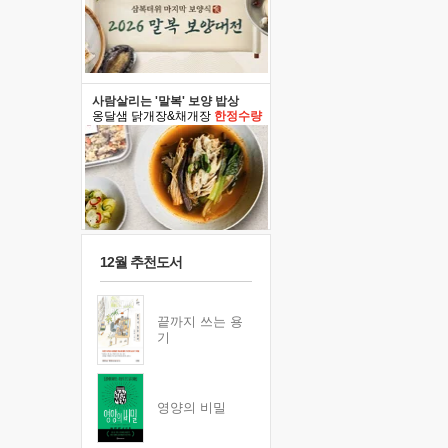
사람살리는 '말복' 보양 밥상
옹달샘 닭개장&채개장
한정수량
12월 추천도서
끝까지 쓰는 용
기
영양의 비밀