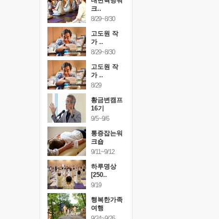
건강명상법
내면혁명워
건강명상
..
크..
스..
/9~10/10
8/29~8/30
10/9~10/10
내면혁명워
고도원 작
내면혁명
..
가 ..
크..
/17~10/18
8/29~8/30
10/17~10/18
황금변캠프
고도원 작
황금변캠
7기
가 ..
17기
/30~10/31
8/29
10/30~10/31
통증잡는워
황금변캠프
통증잡는
크숍
16기
크숍
/7~11/8
9/5~9/6
11/7~11/8
내면혁명워
통증잡는워
내면혁명
..
크숍
크..
/12~12/13
9/11~9/12
12/12~12/13
하루명상
[250..
9/19
행복한가족
여행
9/24~9/26