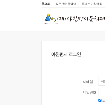
홈으로
깊은산속 옹달샘
꽃피는 아침마을
이메일
비밀번호
로