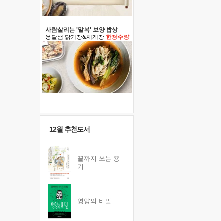
사람살리는 '말복' 보양 밥상
옹달샘 닭개장&채개장
한정수량
12월 추천도서
끝까지 쓰는 용
기
영양의 비밀