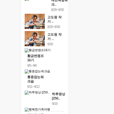
내면혁명워
크..
8/29~8/30
고도원 작
가 ..
8/29~8/30
고도원 작
가 ..
8/29
황금변캠프
16기
9/5~9/6
통증잡는워
크숍
9/11~9/12
하루명상
[250..
9/19