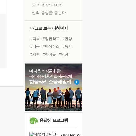
영적 성장의 여정
신의 음성을 듣는다
흙이 된 몸으로 출근하는 여자
극과 극의 양 끝단
태그로 보는 아침편지
내가 '나다움'을 찾는 길
#극복
#링컨학교
#건강
피해 갈 수 없는 사건들
#나눔
#바이러스
#독서
처음 손을 잡았던 날
#계획
#아이들
#명상
꿈이 실제가 되는 것
#면역력
#유튜브
'말 타는 법'을 먼저
#비전캠프
#선택
#삶
더 나은 세상을 위한
졸업식 사진을 보며
몸·마음·영혼의 힐링공동체
#희망
#리더
#도움
극심한 변비, 어깨결림, 수면 장애
한울타리 소울패밀리
#경험
#독서캠프
#다짐
아픈 아버지를 위한 공간 설계
#힐링
#위기
#친구
슬럼프
#사람
보고 싶은 어머니
유년 시절의 부산 영도 바다
못된 꼰대들
옹달샘 프로그램
너무 황홀한 꽃들이여!