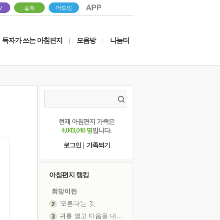
V
솔패
더드림
독자가 쓰는 아침편지
모음방
나눔터
|
|
현재 아침편지 가족은
4,043,040 명
입니다.
로그인
|
가족되기
아침편지 랭킹
희망이란
'모른다'는 것
귀를 열고 마음을 내어주고