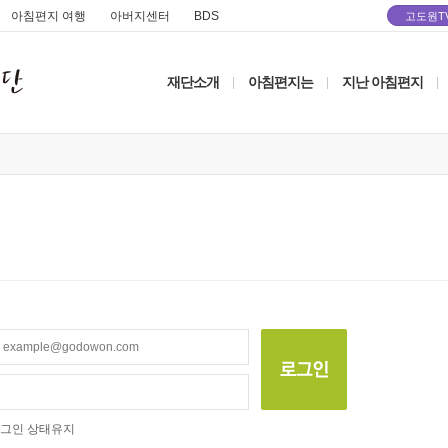
아침편지 여행
아버지센터
BDS
고도원T
재단소개
아침편지는
지난 아침편지
|
|
|
그인 상태유지