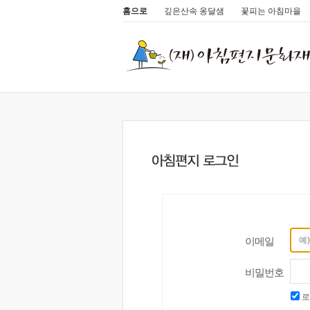
홈으로
깊은산속 옹달샘
꽃피는 아침마을
이메일
비밀번호
로