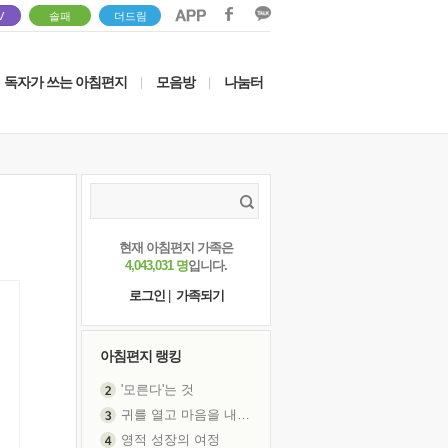
V
솔패
더드림
독자가 쓰는 아침편지
모음방
나눔터
|
|
현재 아침편지 가족은
4,043,031 명
입니다.
로그인
|
가족되기
아침편지 랭킹
'모른다'는 것
귀를 열고 마음을 내어주고
영적 성장의 여정