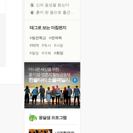
신의 음성을 듣는다
흙이 된 몸으로 출근하는 여자
극과 극의 양 끝단
내가 '나다움'을 찾는 길
태그로 보는 아침편지
피해 갈 수 없는 사건들
#링컨학교
#면역력
처음 손을 잡았던 날
#리더
#독서
#사람
꿈이 실제가 되는 것
'말 타는 법'을 먼저
#힐링
#극복
#희망
졸업식 사진을 보며
#도움
#비전캠프
#다짐
극심한 변비, 어깨결림, 수면 장애
#삶
#계획
#친구
#명상
더 나은 세상을 위한
몸·마음·영혼의 힐링공동체
아픈 아버지를 위한 공간 설계
#바이러스
#선택
한울타리 소울패밀리
슬럼프
#아이들
#독서캠프
보고 싶은 어머니
#건강
#유튜브
#나눔
유년 시절의 부산 영도 바다
#위기
#경험
못된 꼰대들
너무 황홀한 꽃들이여!
옹달샘 프로그램
희망이란
'모른다'는 것