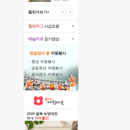
캘린더보기+
힐링허그
사감포옹
>
예술치유
걷기명상
>
'옹달샘의 꽃'
자원봉사
· 청년 자원봉사
· 금빛청년 자원봉사
· 음식연구 자원봉사
2026 말복 보양대전
최대
74%할인