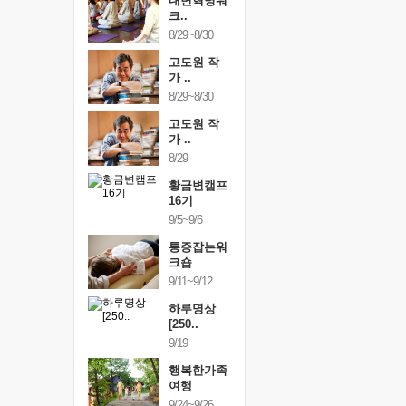
건강명상법
내면혁명워
건강명상
..
크..
스..
/9~10/10
8/29~8/30
10/9~10/10
내면혁명워
고도원 작
내면혁명
..
가 ..
크..
/17~10/18
8/29~8/30
10/17~10/18
황금변캠프
고도원 작
황금변캠
7기
가 ..
17기
/30~10/31
8/29
10/30~10/31
통증잡는워
황금변캠프
통증잡는
크숍
16기
크숍
/7~11/8
9/5~9/6
11/7~11/8
내면혁명워
통증잡는워
내면혁명
..
크숍
크..
/12~12/13
9/11~9/12
12/12~12/13
하루명상
[250..
9/19
행복한가족
여행
9/24~9/26