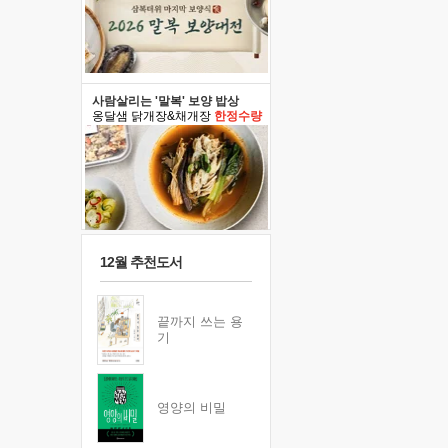
사람살리는 '말복' 보양 밥상
옹달샘 닭개장&채개장
한정수량
12월 추천도서
끝까지 쓰는 용
기
영양의 비밀