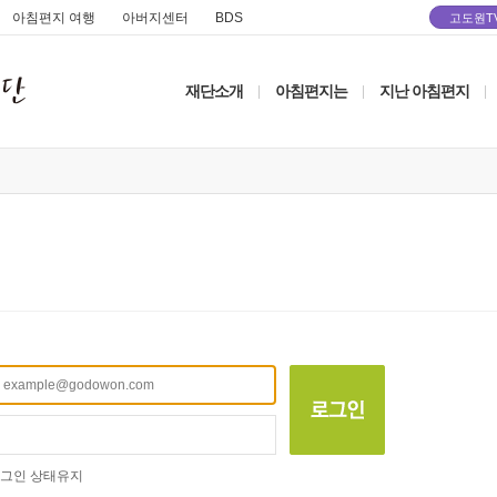
아침편지 여행
아버지센터
BDS
고도원T
재단소개
아침편지는
지난 아침편지
|
|
|
그인 상태유지