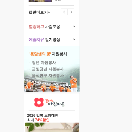
캘린더보기+
힐링허그
사감포옹
>
예술치유
걷기명상
>
'옹달샘의 꽃'
자원봉사
· 청년 자원봉사
· 금빛청년 자원봉사
· 음식연구 자원봉사
2026 말복 보양대전
최대
74%할인