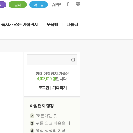
V
솔패
더드림
독자가 쓰는 아침편지
모음방
나눔터
|
|
현재 아침편지 가족은
4,043,010 명
입니다.
로그인
|
가족되기
아침편지 랭킹
'모른다'는 것
귀를 열고 마음을 내어주고
영적 성장의 여정