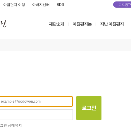
아침편지 여행
아버지센터
BDS
고도원T
재단소개
아침편지는
지난 아침편지
|
|
|
그인 상태유지