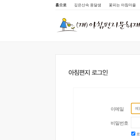
홈으로
깊은산속 옹달샘
꽃피는 아침마을
이메일
비밀번호
로