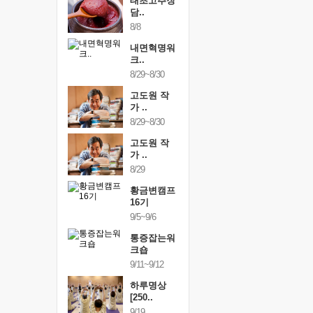
행복한가족
태초고추장
행복한가
여행
담..
여행
24~9/26
8/8
9/24~9/26
건강명상법
내면혁명워
건강명상
..
크..
스..
/9~10/10
8/29~8/30
10/9~10/10
내면혁명워
고도원 작
내면혁명
..
가 ..
크..
/17~10/18
8/29~8/30
10/17~10/18
황금변캠프
고도원 작
황금변캠
7기
가 ..
17기
/30~10/31
8/29
10/30~10/31
통증잡는워
황금변캠프
통증잡는
크숍
16기
크숍
/7~11/8
9/5~9/6
11/7~11/8
내면혁명워
통증잡는워
내면혁명
..
크숍
크..
/12~12/13
9/11~9/12
12/12~12/13
하루명상
[250..
9/19