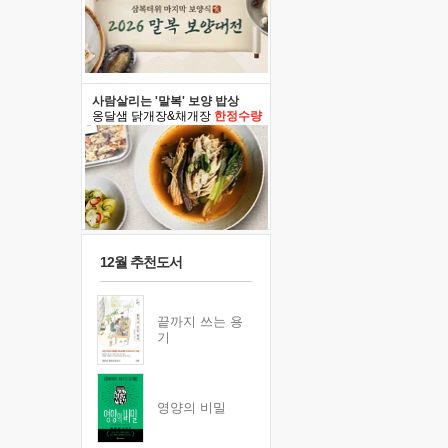
사람살리는 '말복' 보양 밥상
옹달샘 닭개장&채개장
한정수량
12월 추천도서
끝까지 쓰는 용
기
영양의 비밀