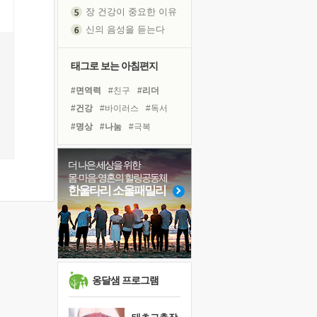
장 건강이 중요한 이유
신의 음성을 듣는다
흙이 된 몸으로 출근하는 여자
극과 극의 양 끝단
태그로 보는 아침편지
내가 '나다움'을 찾는 길
#면역력
#친구
#리더
피해 갈 수 없는 사건들
#건강
#바이러스
#독서
처음 손을 잡았던 날
#명상
#나눔
#극복
꿈이 실제가 되는 것
#계획
#힐링
#삶
#선택
'말 타는 법'을 먼저
#비전캠프
#다짐
#희망
졸업식 사진을 보며
더 나은 세상을 위한
몸·마음·영혼의 힐링공동체
극심한 변비, 어깨결림, 수면 장애
#링컨학교
#경험
한울타리 소울패밀리
아픈 아버지를 위한 공간 설계
#유튜브
#위기
#도움
슬럼프
#아이들
#사람
보고 싶은 어머니
#독서캠프
유년 시절의 부산 영도 바다
못된 꼰대들
옹달샘 프로그램
희망이란
'모른다'는 것