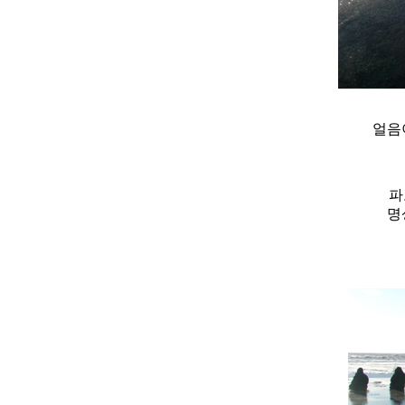
얼음
파
명