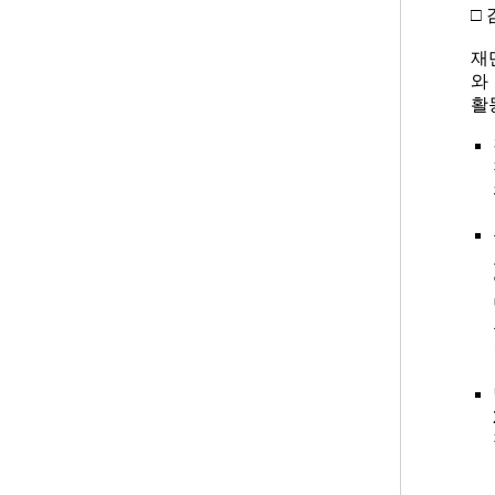
□
재단
와
활