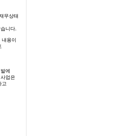
의 재무상태
같습니다.
리 내용이
토
개발에
립사업은
하고