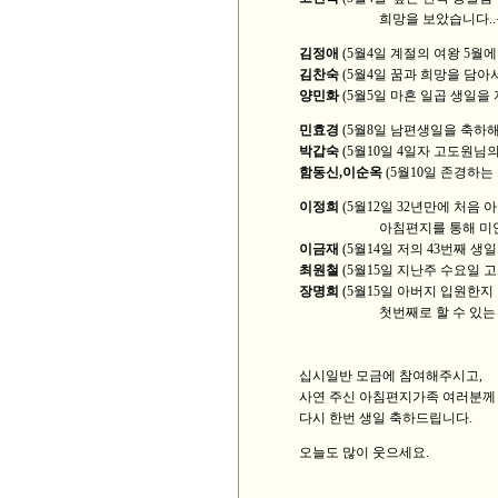
희망을 보았습니다..큰 
김정애
(5월4일 계절의 여왕 5월
김찬숙
(5월4일 꿈과 희망을 담아
양민화
(5월5일 마흔 일곱 생일을 자
민효경
(5월8일 남편생일을 축하해
박갑숙
(5월10일 4일자 고도원님
함동신,이순옥
(5월10일 존경하는
이정희
(5월12일 32년만에 처음 
아침편지를 통해 미안한 
이금재
(5월14일 저의 43번째 생
최원철
(5월15일 지난주 수요일 
장명희
(5월15일 아버지 입원한지
첫번째로 할 수 있는 면
십시일반 모금에 참여해주시고,
사연 주신 아침편지가족 여러분께
다시 한번 생일 축하드립니다.
오늘도 많이 웃으세요.