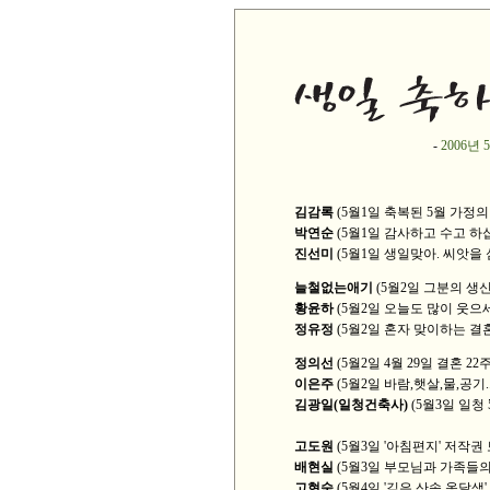
-
2006년 
김감록
(5월1일 축복된 5월 가정의
박연순
(5월1일 감사하고 수고 하
진선미
(5월1일 생일맞아. 씨앗을
늘철없는애기
(5월2일 그분의 생
황윤하
(5월2일 오늘도 많이 웃으
정유정
(5월2일 혼자 맞이하는 결
정의선
(5월2일 4월 29일 결혼 2
이은주
(5월2일 바람,햇살,물,공기..
김광일(일청건축사)
(5월3일 일청
고도원
(5월3일 '아침편지' 저작권
배현실
(5월3일 부모님과 가족들
고현숙
(5월4일 '깊은 산속 옹달샘